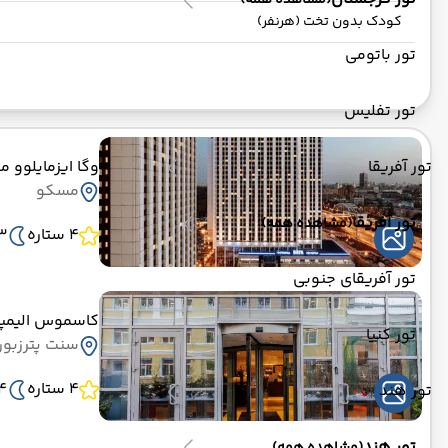
(مشاهده همه)
کودک بدون تخت (هرنفر)
تور باتومی
تور تفلیس
وگا ایزمایلوو 
تور آفریقا
مسکو
تور آفریقا
(مشاهده همه)
4 ستاره
3 ش
تور آفریقای جنوبی
کاسموس الیمپی
تور کنیا
سنت پترزبو
4 ستاره
4 ش
تور هند
تور هند