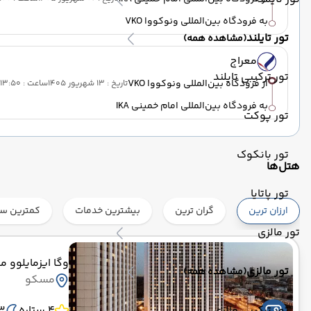
به فرودگاه بین‌المللی ونوکووا VKO
تور تایلند
(مشاهده همه)
معراج
تور ترکیبی تایلند
از فرودگاه بین‌المللی ونوکووا VKO
تاریخ : 13 شهریور 1405
ساعت : 13:50
به فرودگاه بین‌المللی امام خمینی IKA
تور پوکت
تور بانکوک
هتل‌ها
تور پاتایا
ارزان ترین
گران ترین
بیشترین خدمات
کمترین ست
تور مالزی
وگا ایزمایلوو 
تور مالزی
(مشاهده همه)
مسکو
4 ستاره
3 ش
تور ترکیبی مالزی