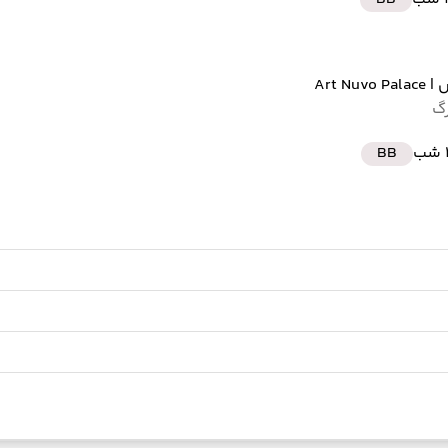
س
| Art Nuvo Palace
رگ
ب
BB