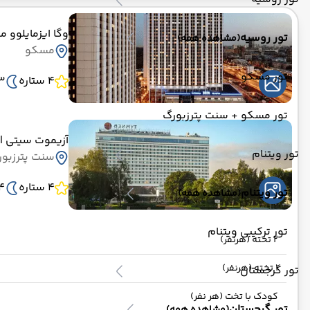
وگا ایزمایلوو 
تور روسیه
(مشاهده همه)
مسکو
تور مسکو
4 ستاره
3 ش
تور مسکو + سنت پترزبورگ
آزیموت سیتی
UT CITY
تور ویتنام
سنت پترزبو
4 ستاره
4 ش
تور ویتنام
(مشاهده همه)
تور ترکیبی ویتنام
2 تخته (هرنفر)
1 تخته (هرنفر)
تور گرجستان
کودک با تخت (هر نفر)
تور گرجستان