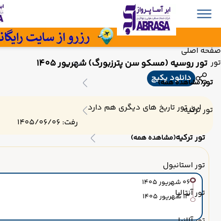
صفحه اصلی
تور روسیه (مسکو سن پترزبورگ) شهریور 1405
تور
دانلود پکیج
تور
(مشاهده همه)
این تور تاریخ های دیگری هم دارد
تور ترکیه
رفت: 1405/06/06
تور ترکیه
(مشاهده همه)
تور استانبول
06 شهریور 1405
تور آنتالیا
13 شهریور 1405
تور آلانیا