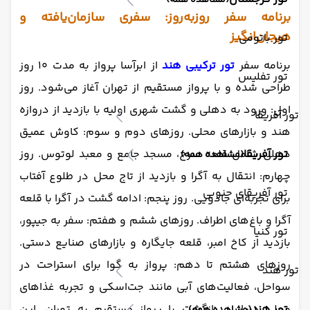
(مشاهده همه)
برنامه سفر روزبه‌روز: سفری سازمان‌یافته و
هیجان‌انگیز
تور باتومی
برنامه سفر
تور ترکیبی هند
از ابرآسا پرواز به مدت ۱۰ روز
تور تفلیس
طراحی شده و با پرواز مستقیم از تهران آغاز می‌شود. روز
اول: ورود به دهلی و گشت شهری اولیه با بازدید از دروازه
تور آفریقا
هند و بازارهای محلی. روزهای دوم و سوم: کاوش عمیق
دهلی شامل قلعه سرخ، مسجد جامع و معبد لوتوس. روز
تور آفریقا
(مشاهده همه)
چهارم: انتقال به آگرا و بازدید از تاج محل در طلوع آفتاب
تور آفریقای جنوبی
برای تجربه‌ای جادویی. روز پنجم: ادامه گشت در آگرا با قلعه
آگرا و باغ‌های اطراف. روزهای ششم و هفتم: سفر به جیپور،
تور کنیا
بازدید از کاخ امبر، قلعه جایگاره و بازارهای صنایع دستی.
روزهای هشتم تا دهم: پرواز به گوا برای استراحت در
تور هند
سواحل، فعالیت‌های آبی مانند جت‌اسکی و تجربه غذاهای
محلی دریایی. بازگشت با پرواز مستقیم به تهران. این
تور هند