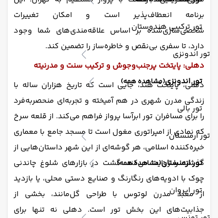
(مشاهده همه)
برنامه انعطاف‌پذیر است و امکان تغییرات
تور ترکیبی هندوستان
شخصی‌سازی‌شده بر اساس علاقه‌مندی‌های شما وجود
دارد، تا سفری بی‌نقص و خاطره‌ساز را تضمین کند.
تور اندونزی
دهلی: پایتخت پرجنب‌وجوش و ترکیب سنت و مدرنیته
تور اندونزی
(مشاهده همه)
دهلی، پایتخت هند، جایی است که تاریخ هزاران ساله با
زندگی مدرن شهری در هم آمیخته و تجربه‌ای منحصربه‌فرد
تور بالی
را برای مسافران تور ابرآسا پرواز فراهم می‌کند. از قلعه سرخ
که نمادی از امپراتوری مغول است تا مسجد جامع با معماری
تور ارمنستان
خیره‌کننده اسلامی، هر گوشه‌ای از این شهر داستان‌هایی از
گذشته را روایت می‌کند. گشت در بازارهای شلوغ چاندنی
تور ارمنستان
(مشاهده همه)
چوک با ادویه‌های رنگارنگ و صنایع دستی محلی، یا بازدید
تور ایروان
از معبد مدرن لوتوس با طراحی گل‌مانند، بخشی از
جذابیت‌های این بخش تور است. دهلی نه تنها برای
تور تونس