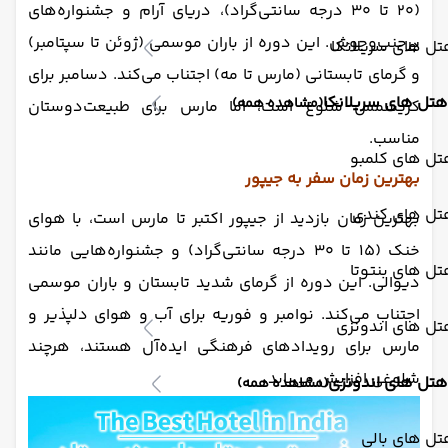
(۲۰ تا ۳۰ درجه سانتی‌گراد)، دریای آرام و جشنواره‌های
پرجنب‌وجوش. این دوره از باران موسمی (ژوئن تا سپتامبر)
ل های سریلانکا
و گرمای تابستانی (مارس تا مه) اجتناب می‌کند. دسامبر برای
هتل های سریلانکا
(مشاهده همه)
کریسمس شلوغ است، اما مارس برای طبیعت‌دوستان
مناسب.
تل های کلمبو
بهترین زمان سفر به جیپور
تل های کندی
بهترین زمان بازدید از جیپور اکتبر تا مارس است، با هوای
خنک (۱۵ تا ۳۰ درجه سانتی‌گراد) و جشنواره‌هایی مانند
ل های بنتوتا
دیوالی. این دوره از گرمای شدید تابستان و باران موسمی
اجتناب می‌کند. نوامبر و فوریه برای آب و هوای دلپذیر و
تل های اندونزی
مارس برای رویدادهای فرهنگی ایده‌آل هستند، هرچند
شلوغی افزایش می‌یابد.
هتل های اندونزی
(مشاهده همه)
ل های بالی