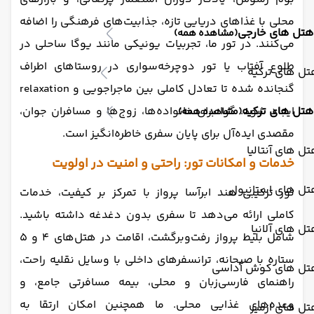
محلی با غذاهای دریایی تازه، جذابیت‌های فرهنگی را اضافه
هتل های خارجی
(مشاهده همه)
می‌کنند. در تور ما، تجربیات یونیکی مانند یوگا ساحلی در
طلوع آفتاب یا تور دوچرخه‌سواری در روستاهای اطراف
ل های ترکیه
گنجانده شده تا تعادل کاملی بین ماجراجویی و relaxation
ایجاد شود. گوا برای خانواده‌ها، زوج‌ها و مسافران جوان،
هتل های ترکیه
(مشاهده همه)
مقصدی ایده‌آل برای پایان سفری خاطره‌انگیز است.
ل های آنتالیا
خدمات و امکانات تور: راحتی و امنیت در اولویت
تل های استانبول
تور ترکیبی هند ابرآسا پرواز با تمرکز بر کیفیت، خدمات
کاملی ارائه می‌دهد تا سفری بدون دغدغه داشته باشید.
ل های آلانیا
شامل بلیط پرواز رفت‌وبرگشت، اقامت در هتل‌های ۴ و ۵
ستاره با صبحانه، ترانسفرهای داخلی با وسایل نقلیه راحت،
تل های کوش آداسی
راهنمای فارسی‌زبان و محلی، بیمه مسافرتی جامع، و
وعده‌های غذایی محلی. ما همچنین امکان ارتقا به
ل های ازمیر