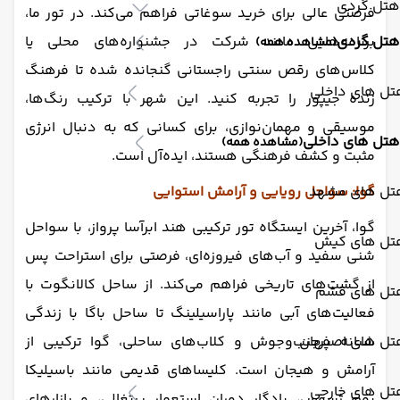
هتل گردی
فرصتی عالی برای خرید سوغاتی فراهم می‌کند. در تور ما،
برنامه‌هایی مانند شرکت در جشنواره‌های محلی یا
هتل گردی
(مشاهده همه)
کلاس‌های رقص سنتی راجستانی گنجانده شده تا فرهنگ
تل های داخلی
زنده جیپور را تجربه کنید. این شهر با ترکیب رنگ‌ها،
موسیقی و مهمان‌نوازی، برای کسانی که به دنبال انرژی
هتل های داخلی
(مشاهده همه)
مثبت و کشف فرهنگی هستند، ایده‌آل است.
گوا: سواحل رویایی و آرامش استوایی
تل های مشهد
گوا، آخرین ایستگاه تور ترکیبی هند ابرآسا پرواز، با سواحل
تل های کیش
شنی سفید و آب‌های فیروزه‌ای، فرصتی برای استراحت پس
از گشت‌های تاریخی فراهم می‌کند. از ساحل کالانگوت با
تل های قشم
فعالیت‌های آبی مانند پاراسیلینگ تا ساحل باگا با زندگی
شبانه پرجنب‌وجوش و کلاب‌های ساحلی، گوا ترکیبی از
تل های اصفهان
آرامش و هیجان است. کلیساهای قدیمی مانند باسیلیکا
تل های خارجی
بوم ژسوس، یادگار دوران استعمار پرتغالی، و بازارهای