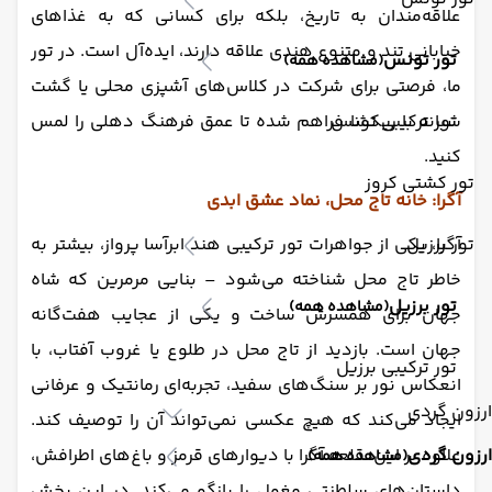
علاقه‌مندان به تاریخ، بلکه برای کسانی که به غذاهای
خیابانی تند و متنوع هندی علاقه دارند، ایده‌آل است. در تور
تور تونس
(مشاهده همه)
ما، فرصتی برای شرکت در کلاس‌های آشپزی محلی یا گشت
شبانه با ریکشا فراهم شده تا عمق فرهنگ دهلی را لمس
تور ترکیبی تونس
کنید.
تور کشتی کروز
آگرا: خانه تاج محل، نماد عشق ابدی
آگرا، یکی از جواهرات تور ترکیبی هند ابرآسا پرواز، بیشتر به
تور برزیل
خاطر تاج محل شناخته می‌شود – بنایی مرمرین که شاه
تور برزیل
(مشاهده همه)
جهان برای همسرش ساخت و یکی از عجایب هفت‌گانه
جهان است. بازدید از تاج محل در طلوع یا غروب آفتاب، با
تور ترکیبی برزیل
انعکاس نور بر سنگ‌های سفید، تجربه‌ای رمانتیک و عرفانی
ارزون گردی
ایجاد می‌کند که هیچ عکسی نمی‌تواند آن را توصیف کند.
علاوه بر این، قلعه آگرا با دیوارهای قرمز و باغ‌های اطرافش،
ارزون گردی
(مشاهده همه)
داستان‌های سلطنتی مغول را بازگو می‌کند. در این بخش