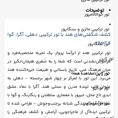
توضیحات
تور کوالالامپور
تور ترکیبی مالزی و سنگاپور
کشف شگفتی‌های هند با تور ترکیبی دهلی، آگرا، گوا
و جیپور
تور سنگاپور
تور ترکیبی هند از ابرآسا پرواز، یک تجربه منحصربه‌فرد و
تور ژاپن
فراموش‌نشدنی است که شما را به سفری هیجان‌انگیز در
میان فرهنگ غنی، تاریخ باستانی و طبیعت خیره‌کننده هند
تور ژاپن
(مشاهده همه)
می‌برد. این تور با تمرکز بر چهار شهر برجسته – دهلی به
عنوان قلب تپنده مدرن و سنتی هند، آگرا با نماد عشق
تور توکیو
ابدی تاج محل، جیپور با معماری سلطنتی و رنگارنگ، و گوا با
تور ترکیبی ژاپن
سواحل آرام و زندگی شبانه پرجنب‌وجوش – طراحی شده تا
ترکیبی ایده‌آل از ماجراجویی، آرامش و کشف فرهنگی را
تور روسیه