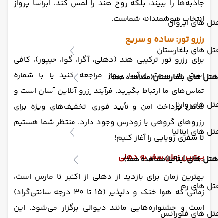
جاذبه‌ها را ببیند، بلکه روح هند را لمس کند، ابرآسا پرواز
انتخاب هوشمندانه شماست.
ل های ایروان
رزرو تور: ساده و سریع
ل های بلغارستان
برای رزرو تور ترکیبی هند (دهلی، آگرا، گوا، جیپور)، کافی
است به سایت ابرآسا پرواز مراجعه کنید یا با شماره
هتل های بلغارستان
(مشاهده همه)
تماس‌های ما ارتباط بگیرید. فرآیند رزرو آنلاین آسان است و
ل های وارنا
شامل پرداخت امن و تأیید فوری. تخفیف‌های ویژه برای
رزروهای گروهی یا زودرس وجود دارد. منتظر شما هستیم
ل های ایتالیا
تا سفری رویایی را آغاز کنیم!
بهترین زمان سفر به دهلی
هتل های ایتالیا
(مشاهده همه)
بهترین زمان برای بازدید از دهلی از اکتبر تا مارس است،
تل های رم
زمانی که هوا خنک و دلپذیر (۱۵ تا ۳۰ درجه سانتی‌گراد)
است و جشنواره‌هایی مانند دیوالی برگزار می‌شود. این
تل های فلورانس