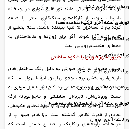
رهای لحظه آخری ترکیه
تور، ما تجربیات یونیکی مانند تور قایق‌سواری در رودخانه
یامونا یا بازدید از کارگاه‌های سنگ‌کاری سنتی را اضافه
تورهای لحظه آخری ترکیه
(مشاهده همه)
کرده‌ایم تا مسافران نه تنها ببیننده باشند، بلکه بخشی از
تاریخ زنده آگرا شوند. آگرا برای زوج‌ها و علاقه‌مندان به
ر لحظه آخری آنتالیا
معماری، مقصدی رویایی است.
ر لحظه آخری استانبول
جیپور: شهر صورتی با شکوه سلطنتی
جیپور، معروف به شهر صورتی به دلیل رنگ ساختمان‌های
ور لحظه آخری کوش آداسی
تاریخی‌اش، بخشی پرجنب‌وجوش از تور ابرآسا پرواز است که
شما را به دوران راجپوت‌ها می‌برد. کاخ امبر با فیل‌سواری به
رهای لحظه آخری ارمنستان
سمت ورودی‌اش، تجربه‌ای سلطنتی و ماجراجویانه ارائه
تورهای لحظه آخری ارمنستان
(مشاهده همه)
می‌دهد، در حالی که قلعه جایگاره با توپخانه‌های عظیمش،
نمادی از قدرت نظامی گذشته است. بازارهای جیپور پر از
ر لحظه آخری ایروان
جواهرات، پارچه‌های رنگارنگ و صنایع دستی است که