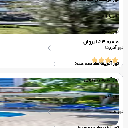
(مشاهده همه)
تور باتومی
تور تفلیس
مسیه 53 ایروان
تور آفریقا
تور آفریقا
(مشاهده همه)
تور آفریقای جنوبی
تور کنیا
تور هند
تور هند