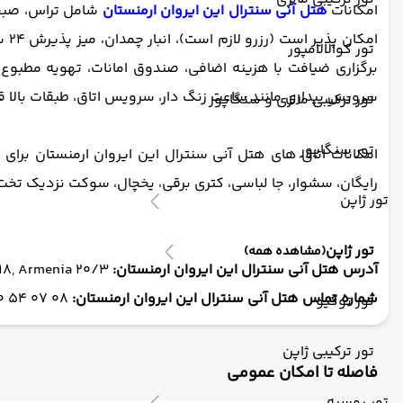
امکانات
هتل آنی سنترال این ایروان ارمنستان
شامل تراس، صبحان
ام
تور کوالالامپور
برگزاری ضیافت با هزینه اضافی، صندوق امانات، تهویه مطبوع
سرویس بیداری مانند ساعت زنگ دار، سرویس اتاق، طبقات بالا قاب
تور ترکیبی مالزی و سنگاپور
تور سنگاپور
امکانات اتاق های هتل آنی سنترال این ایروان ارمنستان برای
رایگان، سشوار، جا لباسی، کتری برقی، یخچال، سوکت نزدیک تخ
تور ژاپن
تور ژاپن
(مشاهده همه)
آدرس هتل آنی سنترال این ایروان ارمنستان:
20/3 Tigran Mets Ave, Yerevan 0018, Armenia
شماره تماس هتل آنی سنترال این ایروان ارمنستان:
08 07 54 10 374+
تور توکیو
تور ترکیبی ژاپن
فاصله تا امکان عمومی
تور روسیه