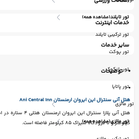
امکانات ورزشی
باشگاه بدنسازی
استخر سرپوشیده
سونا
اسپا
سونا
تور تایلند
(مشاهده همه)
خدمات اینترنت
اینترنت بیسیم رایگان در لابی
اینترنت بیسیم رایگان در اتا
تور ترکیبی تایلند
سایر خدمات
تور پوکت
ترانسفر رفت (استقبال)
اتاق برای سیگاری ها
مکالمه کار
تور بانکوک
توضیحات
تور پاتایا
هتل آنی سنترال این ایروان ارمنستان Ani Central Inn
تور مالزی
تور مالزی
(مشاهده همه)
کیلومتر و تا فرودگاه شیراک 85 کیلومتر فاصله است.
تور ترکیبی مالزی