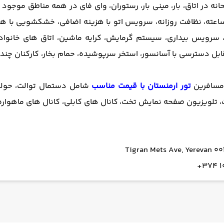
ه در اتاق، بار، مینی بار، رستوران، وای فای در همه مناطق موجو
کان پذیر است (رزرو لازم است)، انبار چمدان، میز پذیرش 24 ساعته، نظافت روزانه، سرویس اتو ب
، سرویس بیداری، سیستم گرمایش، کرایه ماشین، اتاق های خانوا
ل دسترسی با آسانسور، استخر سرپوشیده، حمام بخار، کارکنان چند زب
 مسافرین
تور ارمنستان با قیمت مناسب
شامل دستمال توالت، حوله
ت، تلویزیون صفحه نمایش تخت،
کانال های کابلی، کانال های ماهواره