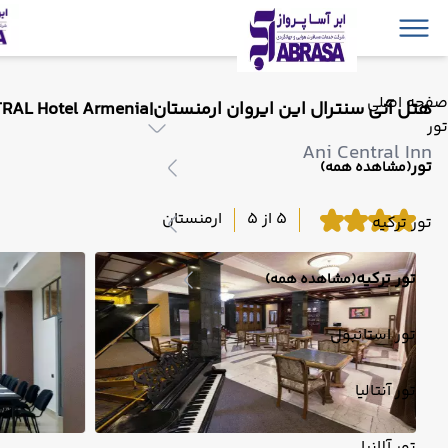
صفحه اصلی
هتل آنی سنترال این ایروان ارمنستان|ANI CENTRAL Hotel Armenia
تور
Ani Central Inn
تور
(مشاهده همه)
5 از 5
ارمنستان
تور ترکیه
تور ترکیه
(مشاهده همه)
تور استانبول
تور آنتالیا
تور آلانیا