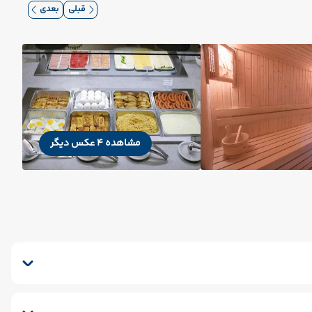
قبلی
بعدی
مشاهده 4 عکس دیگر
ویی
صندوق امانات
سشوار
پذیرش 24 ساعته