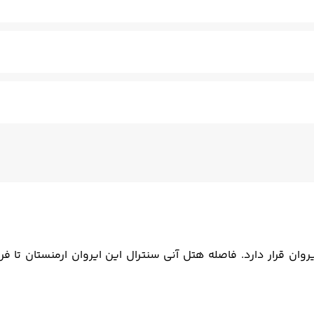
ی خشک
سونای بخار
ماساژ
قها
کنان - مسلط به زبان انگلیسی
سالن چند منظوره
فتوکپی
ترا