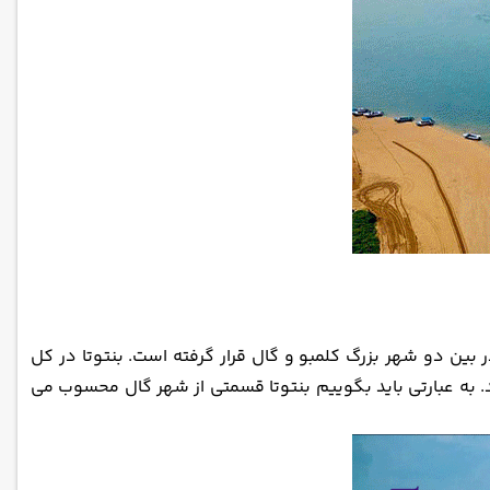
بین دو شهر بزرگ کلمبو و گال قرار گرفته است. بنتوتا در کل
گاه و بندر بسیار مهمی به شمار می رفته. جمعیت این شهر حدود 37 هزار نفر می باشد. به عبارتی باید بگوییم بنتوتا قسمتی از شهر گال محسوب می