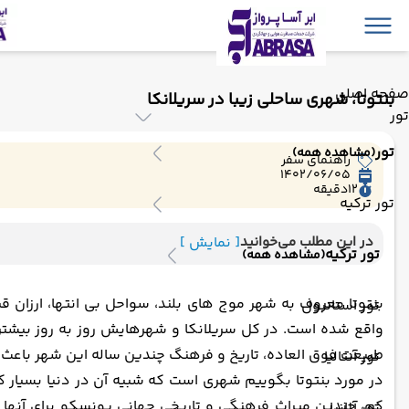
صفحه اصلی
بنتوتا، شهری ساحلی زیبا در سریلانکا
تور
تور
(مشاهده همه)
راهنمای سفر
1402/06/05
12
دقیقه
تور ترکیه
در این مطلب می‌خوانید
[ نمایش ]
تور ترکیه
(مشاهده همه)
بنتوتا معروف به شهر موج های بلند، سواحل بی انتها، ارزان 
تور استانبول
واقع شده است. در کل سریلانکا و شهرهایش روز به روز بیشتر 
طبیعت فوق العاده، تاریخ و فرهنگ چندین ساله این شهر باعث می 
تور آنتالیا
در مورد بنتوتا بگوییم شهری است که شبیه آن در دنیا بسیار ک
تور آلانیا