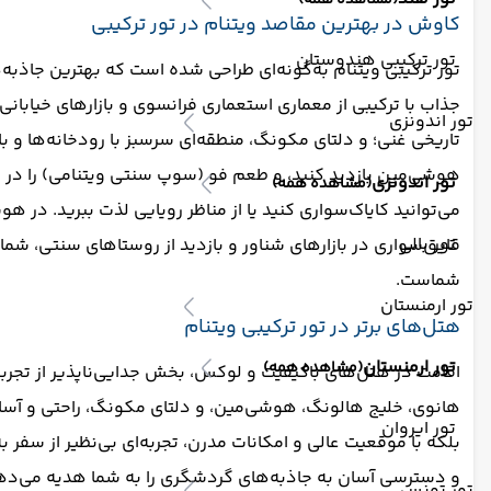
(مشاهده همه)
کاوش در بهترین مقاصد ویتنام در تور ترکیبی
تور ترکیبی هندوستان
تور ترکیبی ویتنام به‌گونه‌ای طراحی شده است که بهترین جاذبه‌
جذاب با ترکیبی از معماری استعماری فرانسوی و بازارهای خیابا
تور اندونزی
تاریخی غنی؛ و دلتای مکونگ، منطقه‌ای سرسبز با رودخانه‌ها و باز
هوشی‌مین بازدید کنید، و طعم فو (سوپ سنتی ویتنامی) را در ر
تور اندونزی
(مشاهده همه)
می‌توانید کایاک‌سواری کنید یا از مناظر رویایی لذت ببرید. در هو
تور بالی
قایق‌سواری در بازارهای شناور و بازدید از روستاهای سنتی، شما ر
شماست.
تور ارمنستان
هتل‌های برتر در تور ترکیبی ویتنام
تور ارمنستان
(مشاهده همه)
اقامت در هتل‌های باکیفیت و لوکس، بخش جدایی‌ناپذیر از تجربه‌ای
هانوی، خلیج هالونگ، هوشی‌مین، و دلتای مکونگ، راحتی و آسایش ش
تور ایروان
بلکه با موقعیت عالی و امکانات مدرن، تجربه‌ای بی‌نظیر از سفر به
و دسترسی آسان به جاذبه‌های گردشگری را به شما هدیه می‌دهند. در
تور تونس