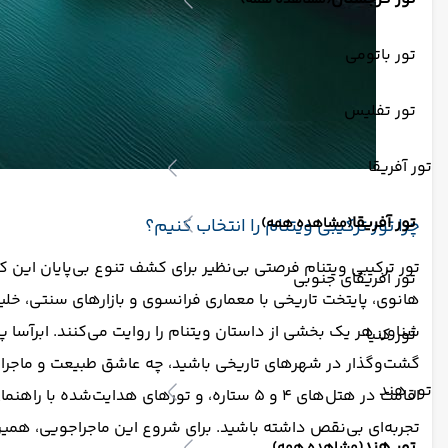
(مشاهده همه)
تور باتومی
تور تفلیس
تور آفریقا
تور آفریقا
چرا تور ترکیبی ویتنام را انتخاب کنیم؟
(مشاهده همه)
تور ترکیبی ویتنام فرصتی بی‌نظیر برای کشف تنوع بی‌پایان این کش
تور آفریقای جنوبی
هانوی، پایتخت تاریخی با معماری فرانسوی و بازارهای سنتی، خلی
شناور، هر یک بخشی از داستان ویتنام را روایت می‌کنند. ابرآسا پ
تور کنیا
گشت‌وگذار در شهرهای تاریخی باشید، چه عاشق طبیعت و ماجراجویی، ت
تور هند
تجربه‌ای بی‌نقص داشته باشید. برای شروع این ماجراجویی، همین 
تور هند