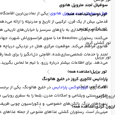
سوفیتل لجند متروپل هانوی
هتل سوفیتل لجند متروپل هانوی
تور تونس
(مشاهده همه)
قدمتی بیش از یک قرن، ترکیبی از تاریخ و مدرنیته را ارائه می‌د
تور ترکیبی تونس
شده‌اند و چشم‌اندازی به باغ‌های سرسبز یا خیابان‌های تاریخی ه
تور کشتی کروز
هانوی فراهم می‌کند. موقعیت مرکزی هتل در نزدیکی دریاچه هوا
لجند با خدمات شخصی‌سازی‌شده، اقامتی دل‌انگیز را برای شما رقم
تور برزیل
می‌دهد. برای اطلاعات بیشتر درباره رزرو، با تیم ما تماس بگیرید.
تور برزیل
(مشاهده همه)
پارادایس لاکچری کروز در خلیج هالونگ
تور ترکیبی برزیل
اقامت روی
کروز لوکس پارادایس
طراحی سنتی ویتنامی و امکانات مدرن، شما را به سفری رویایی د
ارزون گردی
پنجره‌های بزرگ، بالکن‌های خصوصی، و دکوراسیون چوبی ظریف مجه
ارزون گردی
(مشاهده همه)
مینی‌بار است. رستوران کشتی غذاهای متنوعی از جمله غذاهای دریا