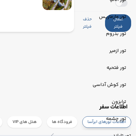
تور مارماریس
اعمال
حذف
فیلتر
فیلتر
تور بدروم
تور ازمیر
تور فتحیه
تور کوش آداسی
ترابزون
‌اطلاعات سفر
تور چشمه
اطلاعات تورهای ابرآسا
فرودگاه ها
هتل های VIP
تور تایلند