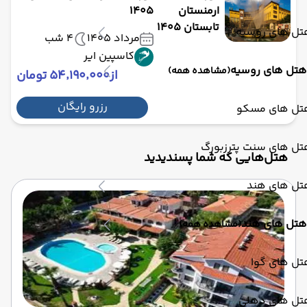
ارمنستان
1405
تابستان 1405
تل های روسیه
مرداد 1405
4 شب
کاسپین ایر
هتل های روسیه
(مشاهده همه)
از
۵۴٬۱۹۰٬۰۰۰ تومان
رزرو رایگان
تل های مسکو
تل های سنت پترزبورگ
هتل‌هایی که شما پسندیدید
تل های هند
هتل های هند
(مشاهده همه)
تل های گوا
تل های دهلی