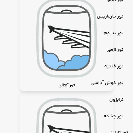
تور مارماریس
تور بدروم
تور ازمیر
تور فتحیه
تور کوش آداسی
تور آنتالیا
ترابزون
تور چشمه
تور تایلند