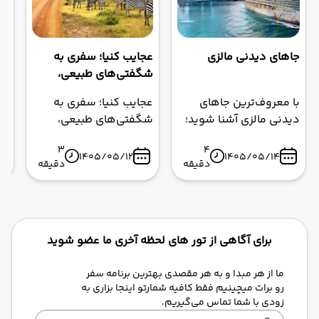
جاهای دیدنی مالزی
عجایب کنیا؛ سفری به
هز
شگفتی‌های طبیعی،
تاریخی و فرهنگی
با معروف‌ترین جاهای
عجایب کنیا؛ سفری به
هز
سرزمین سافاری
دیدنی مالزی آشنا شوید؛
شگفتی‌های طبیعی،
اس
از برج‌های دوقلوی
تاریخی و فرهنگی
بل
3
4
پتروناس و غارهای باتو در
سرزمین سافاری کنیا، که
سا
1405/05/12
1405/05/14
دقیقه
دقیقه
کوالالامپور تا سواحل
بیشتر با دشت‌های
سف
رویایی لنکاوی و
بی‌کران سافاری و حیات
رز
جاذبه‌های تاریخی پنانگ.
وحش خیره‌کننده‌اش
قی
راهنمای کامل سفر،
شناخته می‌شود،
بهترین زمان بازدید،
سرزمینی است پر از
برای آگاهی از تور های لحظه آخری ما عضو شوید
هزینه‌ها و نکات کاربردی
عجایبی که فراتر از تصور
برای رزرو تور مالزی، تور
گردشگران است. از
ما از هر مبدا و به هر مقصدی بهترین برنامه سفر
رو برات میچینیم فقط کافیه شمارتو اینجا بزاری به
کوالالامپور، تور لنکاوی و
گهواره بشریت و
زودی با شما تماس می‌گیریم.
تور پنانگ با آژانس
جنگل‌های اسرارآمیز