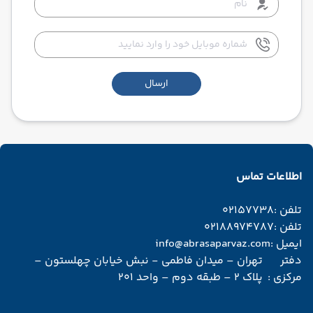
مسافرتی ابرآسا پرواز.
گرفته تا جزایر آتشفشانی
و کانیون‌های رنگارنگ،
هر گوشه از این کشور
داستانی شگفت‌انگیز
برای روایت دارد. اگر قصد
ارسال
دارید با تور کنیا سفری
فراتر از یک سافاری
معمولی داشته باشید،
آشنایی با عجایب کنیا شما
را به عمق تاریخ، طبیعت و
فرهنگ این سرزمین
اطلاعات تماس
می‌برد. در این راهنما، با
شگفت‌انگیزترین
تلفن :
02157738
جاذبه‌های کنیا آشنا
تلفن :
02188974787
خواهید شد.
ایمیل :
info@abrasaparvaz.com
دفتر
تهران – میدان فاطمی - نبش خیابان چهلستون –
مرکزی :
پلاک 2 – طبقه دوم – واحد 201