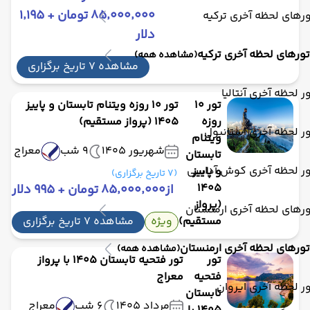
۸۵٬۰۰۰٬۰۰۰ تومان + ۱٬۱۹۵
رهای لحظه آخری ترکیه
دلار
تورهای لحظه آخری ترکیه
(مشاهده همه)
مشاهده 7 تاریخ برگزاری
ر لحظه آخری آنتالیا
تور 10
تور 10 روزه ویتنام تابستان و پاییز
روزه
1405 (پرواز مستقیم)
ر لحظه آخری استانبول
ویتنام
شهریور 1405
9 شب
معراج
تابستان
ور لحظه آخری کوش آداسی
و پاییز
(7 تاریخ برگزاری)
1405
از
۸۵٬۰۰۰٬۰۰۰ تومان + ۹۹۵ دلار
(پرواز
رهای لحظه آخری ارمنستان
مستقیم)
ویژه
مشاهده 7 تاریخ برگزاری
تورهای لحظه آخری ارمنستان
(مشاهده همه)
تور
تور فتحیه تابستان 1405 با پرواز
فتحیه
معراج
ر لحظه آخری ایروان
تابستان
مرداد 1405
6 شب
معراج