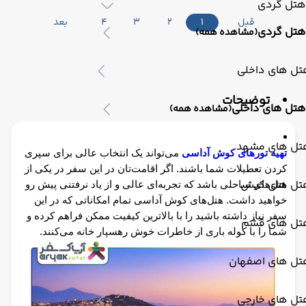
هتل گردی
قبل
1
2
3
4
بعد
هتل گردی
(مشاهده همه)
تل های داخلی
توضیحات
هتل های داخلی
(مشاهده همه)
تل های مشهد
تهیه تور‌های کوش آداسی
 می‌تواند یک انتخاب عالی برای سپری 
کردن تعطیلات شما باشند. اگر اقامت‌تان در این سفر در یکی از 
تل های کیش
هتل‌های ساحلی باشد که تجربه‌ای عالی و از یاد نرفتنی پیش رو 
خواهید داشت. هتل‌های کوش آداسی تمام امکاناتی که در این 
سفر نیاز داشته باشید را با بالاترین کیفیت ممکن فراهم کرده و 
تل های قشم
شما را با کوله‌‌ باری از خاطرات خوش رهسپار خانه می‌کنند.
تل های اصفهان
تل های خارجی