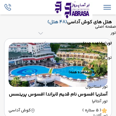
هتل های کوش آداسی
(48 هتل)
صفحه اصلی
تور
تور
(مشاهده همه)
تور ترکیه
تور ترکیه
(مشاهده همه)
تور استانبول
آستریا افسوس نام قدیم لابراندا افسوس پرینسس
تور آنتالیا
( 5 ستاره )
کوش آداسی
تور آلانیا