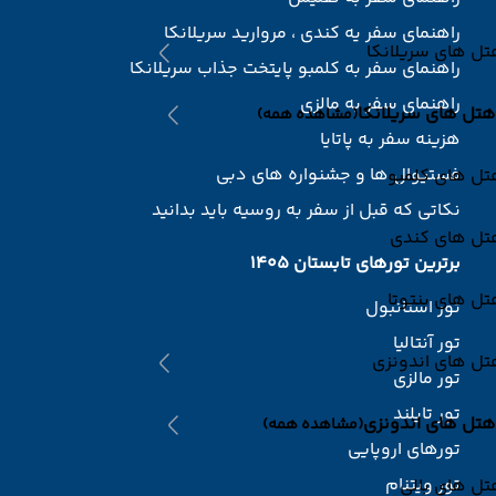
راهنمای سفر یه کندی ، مروارید سریلانکا
ل های سریلانکا
راهنمای سفر به کلمبو پایتخت جذاب سریلانکا
راهنمای سفر به مالزی
هتل های سریلانکا
(مشاهده همه)
هزینه سفر به پاتایا
فستیوال ها و جشنواره های دبی
تل های کلمبو
نکاتی که قبل از سفر به روسیه باید بدانید
تل های کندی
برترین تورهای تابستان 1405
ل های بنتوتا
تور استانبول
تور آنتالیا
تل های اندونزی
تور مالزی
تور تایلند
هتل های اندونزی
(مشاهده همه)
تورهای اروپایی
تور ویتنام
ل های بالی