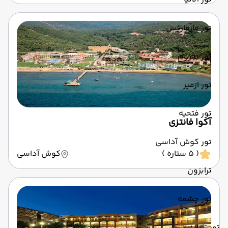
تور مارماریس
تور بدروم
تور ازمیر
تور فتحیه
آکوا فانتزی
تور کوش آداسی
( 5 ستاره )
کوش آداسی
ترابزون
تور چشمه
تور تایلند