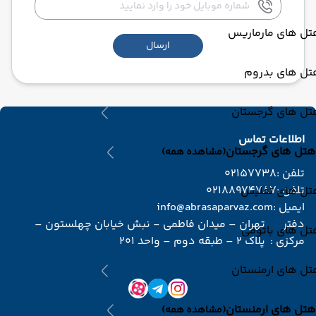
تل های مارماریس
ارسال
تل های بدروم
تل های گرجستان
اطلاعات تماس
هتل های گرجستان
(مشاهده همه)
تلفن :
02157738
تلفن :
02188974787
تل های تفلیس
ایمیل :
info@abrasaparvaz.com
دفتر
تهران – میدان فاطمی - نبش خیابان چهلستون –
تل های باتومی
مرکزی :
پلاک 2 – طبقه دوم – واحد 201
تل های ارمنستان
هتل های ارمنستان
(مشاهده همه)