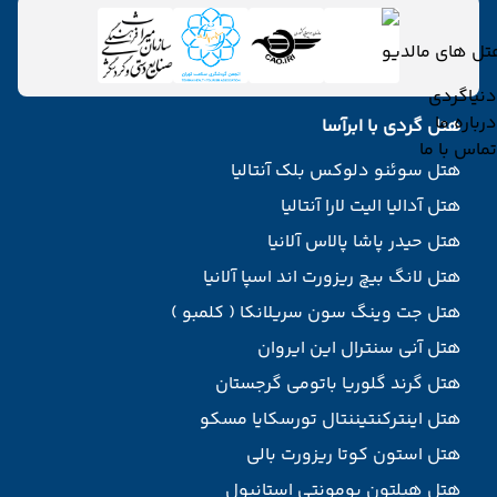
تل های مالدیو
دنیاگردی
درباره ما
هتل گردی با ابرآسا
تماس با ما
هتل سوئنو دلوکس بلک آنتالیا
هتل آدالیا الیت لارا آنتالیا
هتل حیدر پاشا پالاس آلانیا
هتل لانگ بیچ ریزورت اند اسپا آلانیا
هتل جت وینگ سون سریلانکا ( کلمبو )
هتل آنی سنترال این ایروان
هتل گرند گلوریا باتومی گرجستان
هتل اینترکنتیننتال تورسکایا مسکو
هتل استون کوتا ریزورت بالی
هتل هیلتون بومونتی استانبول