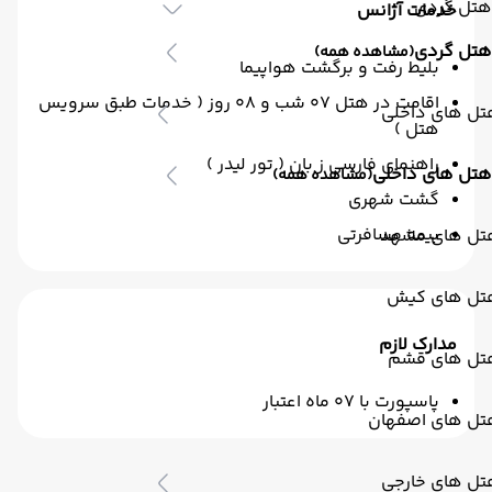
هتل گردی
خدمات آژانس
هتل گردی
(مشاهده همه)
بلیط رفت و برگشت هواپیما
اقامت در هتل 07 شب و 08 روز ( خدمات طبق سرویس
تل های داخلی
هتل )
راهنمای فارسی ز بان ( تور لیدر )
هتل های داخلی
(مشاهده همه)
گشت شهری
بیمه مسافرتی
تل های مشهد
تل های کیش
مدارک لازم
تل های قشم
پاسپورت با 07 ماه اعتبار
تل های اصفهان
تل های خارجی