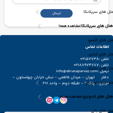
ل های سریلانکا
ارسال
هتل های سریلانکا
(مشاهده همه)
تل های کلمبو
اطلاعات تماس
تل های کندی
تلفن :
02157738
تلفن :
02188974787
ل های بنتوتا
ایمیل :
info@abrasaparvaz.com
دفتر
تهران – میدان فاطمی - نبش خیابان چهلستون –
تل های اندونزی
مرکزی :
پلاک 2 – طبقه دوم – واحد 201
هتل های اندونزی
(مشاهده همه)
ل های بالی