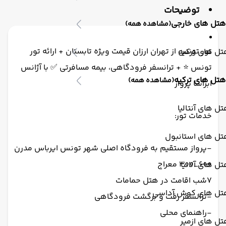
توضیحات
هتل های خارجی
(مشاهده همه)
تور تونس از تهران ارزان قیمت ویژه تابستان + ارائه تور
ل های ترکیه
تونس ⭐️ + ترانسفر فرودگاهی، بیمه مسافرتی ✅ با آژانس
هتل های ترکیه
(مشاهده همه)
ابرآسا پرواز
ل های آنتالیا
خدمات تور:
تل های استانبول
-پرواز مستقیم به فرودگاه اصلی شهر تونس ایرباس مدرن
۶۰۰_۳۰۰ معراج
ل های آلانیا
7شب اقامت در هتل حمامات
تل های کوش آداسی
-ترانسفر رفت و برگشت فرودگاهی
-راهنمای محلی
ل های ازمیر