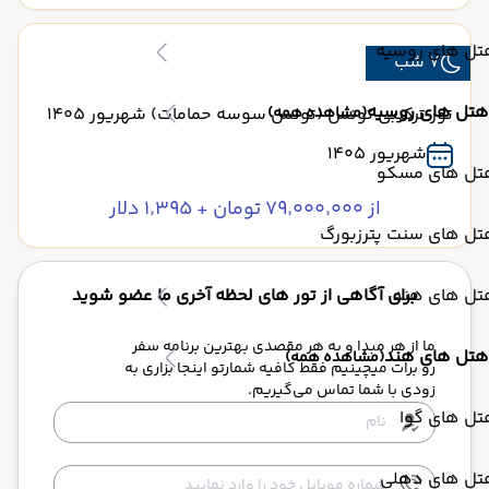
تل های روسیه
7 شب
هتل های روسیه
(مشاهده همه)
تور ترکیبی تونس (تونس سوسه حمامات) شهریور 1405
شهریور 1405
تل های مسکو
از ۷۹٬۰۰۰٬۰۰۰ تومان + ۱٬۳۹۵ دلار
تل های سنت پترزبورگ
تل های هند
برای آگاهی از تور های لحظه آخری ما عضو شوید
ما از هر مبدا و به هر مقصدی بهترین برنامه سفر
هتل های هند
(مشاهده همه)
رو برات میچینیم فقط کافیه شمارتو اینجا بزاری به
زودی با شما تماس می‌گیریم.
تل های گوا
تل های دهلی