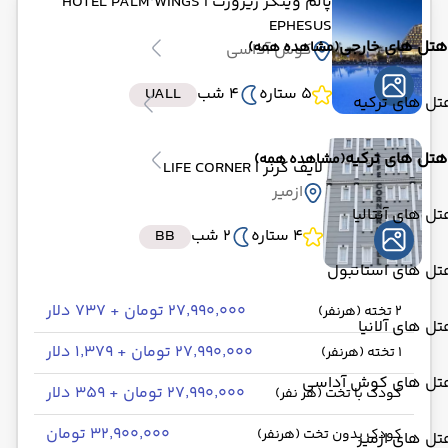
پالم وینگز ریزورت
| HOTEL PALM WINGS
EPHESUS
هتل های خارجی
(مشاهده همه)
کوش آداسی
5 ستاره
4 شب
UALL
ل های ترکیه
هتل های ترکیه
(مشاهده همه)
لایف کرنر
| LIFE CORNER
ازمیر
ل های آنتالیا
4 ستاره
2 شب
BB
تل های استانبول
۲۷٬۹۹۰٬۰۰۰ تومان + ۷۳۷ دلار
2 تخته (هرنفر)
ل های آلانیا
۲۷٬۹۹۰٬۰۰۰ تومان + ۱٬۳۷۹ دلار
1 تخته (هرنفر)
تل های کوش آداسی
۲۷٬۹۹۰٬۰۰۰ تومان + ۳۵۹ دلار
کودک با تخت (هر نفر)
۳۲٬۹۰۰٬۰۰۰ تومان
کودک بدون تخت (هرنفر)
ل های ازمیر