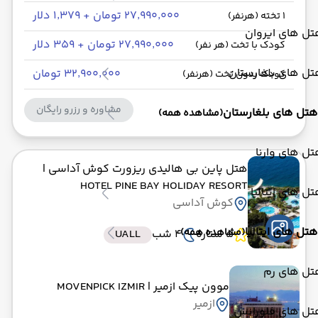
۲۷٬۹۹۰٬۰۰۰ تومان + ۱٬۳۷۹ دلار
1 تخته (هرنفر)
ل های ایروان
۲۷٬۹۹۰٬۰۰۰ تومان + ۳۵۹ دلار
کودک با تخت (هر نفر)
ل های بلغارستان
۳۲٬۹۰۰٬۰۰۰ تومان
کودک بدون تخت (هرنفر)
مشاوره و رزرو رایگان
هتل های بلغارستان
(مشاهده همه)
ل های وارنا
هتل پاین بی هالیدی ریزورت کوش آداسی
|
HOTEL PINE BAY HOLIDAY RESORT
ل های ایتالیا
کوش آداسی
هتل های ایتالیا
(مشاهده همه)
5 ستاره
4 شب
UALL
تل های رم
موون پیک ازمیر
| MOVENPICK IZMIR
ازمیر
تل های فلورانس