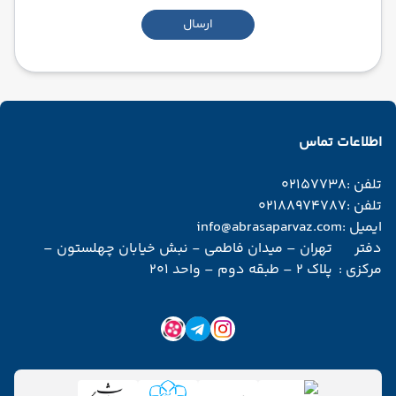
ارسال
اطلاعات تماس
تلفن :
02157738
تلفن :
02188974787
ایمیل :
info@abrasaparvaz.com
دفتر
تهران – میدان فاطمی - نبش خیابان چهلستون –
مرکزی :
پلاک 2 – طبقه دوم – واحد 201