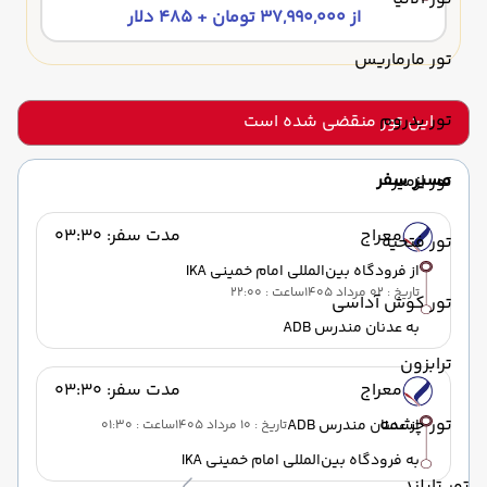
از 37,990,000 تومان + 485 دلار
تور مارماریس
تور بدروم
این تور منقضی شده است
مسیر سفر
تور ازمیر
معراج
مدت سفر: 03:30
تور فتحیه
از فرودگاه بین‌المللی امام خمینی IKA
تاریخ : 02 مرداد 1405
ساعت : 22:00
تور کوش آداسی
به عدنان مندرس ADB
ترابزون
معراج
مدت سفر: 03:30
تور چشمه
از عدنان مندرس ADB
تاریخ : 10 مرداد 1405
ساعت : 01:30
به فرودگاه بین‌المللی امام خمینی IKA
تور تایلند