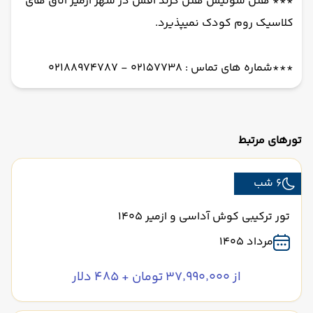
*** هتل سوئیس هتل گرند افس در شهر ازمیر اتاق های
کلاسیک روم کودک نمیپذیرد.
***شماره های تماس : 02157738 - 02188974787
تورهای مرتبط
6 شب
تور ترکیبی کوش آداسی و ازمیر 1405
مرداد 1405
از ۳۷٬۹۹۰٬۰۰۰ تومان + ۴۸۵ دلار