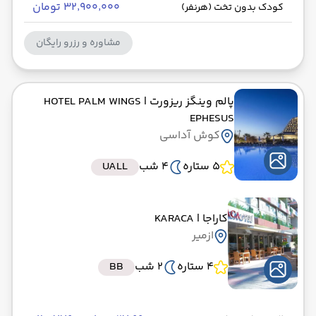
۳۲٬۹۰۰٬۰۰۰ تومان
کودک بدون تخت (هرنفر)
مشاوره و رزرو رایگان
پالم وینگز ریزورت
| HOTEL PALM WINGS
EPHESUS
کوش آداسی
5 ستاره
4 شب
UALL
کاراجا
| KARACA
ازمیر
4 ستاره
2 شب
BB