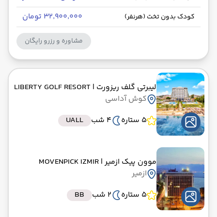
۳۲٬۹۰۰٬۰۰۰ تومان
کودک بدون تخت (هرنفر)
مشاوره و رزرو رایگان
لیبرتی گلف ریزورت
| LIBERTY GOLF RESORT
کوش آداسی
5 ستاره
4 شب
UALL
موون پیک ازمیر
| MOVENPICK IZMIR
ازمیر
5 ستاره
2 شب
BB