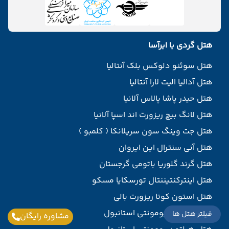
هتل گردی با ابرآسا
هتل سوئنو دلوکس بلک آنتالیا
هتل آدالیا الیت لارا آنتالیا
هتل حیدر پاشا پالاس آلانیا
هتل لانگ بیچ ریزورت اند اسپا آلانیا
هتل جت وینگ سون سریلانکا ( کلمبو )
هتل آنی سنترال این ایروان
هتل گرند گلوریا باتومی گرجستان
هتل اینترکنتیننتال تورسکایا مسکو
هتل استون کوتا ریزورت بالی
هتل هیلتون بومونتی استانبول
فیلتر هتل ها
مشاوره رایگان