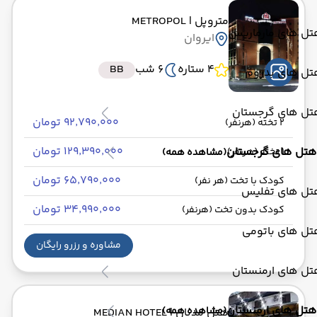
متروپل
| METROPOL
تل های مارماریس
ایروان
4 ستاره
6 شب
BB
تل های بدروم
تل های گرجستان
۹۲٬۷۹۰٬۰۰۰ تومان
2 تخته (هرنفر)
۱۲۹٬۳۹۰٬۰۰۰ تومان
هتل های گرجستان
1 تخته (هرنفر)
(مشاهده همه)
۶۵٬۷۹۰٬۰۰۰ تومان
کودک با تخت (هر نفر)
تل های تفلیس
۳۴٬۹۹۰٬۰۰۰ تومان
کودک بدون تخت (هرنفر)
تل های باتومی
مشاوره و رزرو رایگان
تل های ارمنستان
هتل های ارمنستان
(مشاهده همه)
هتل مدیان
| MEDIAN HOTEL