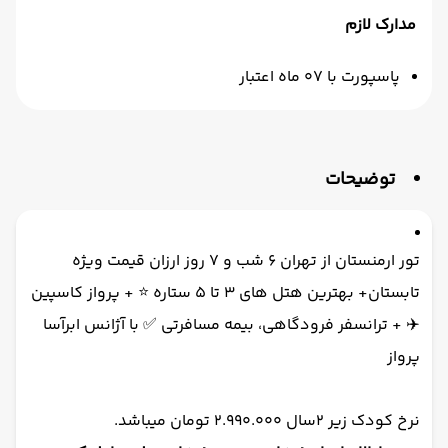
مدارک لازم
پاسپورت با 07 ماه اعتبار
توضیحات
تور ارمنستان از تهران 6 شب و 7 روز ارزان قیمت ویژه
تابستان+ بهترین هتل های 3 تا 5 ستاره ⭐️ + پرواز کاسپین
✈️ + ترانسفر فرودگاهی، بیمه مسافرتی ✅ با آژانس ابرآسا
پرواز
نرخ کودک زیر 2سال 2.990.000 تومان میباشد.