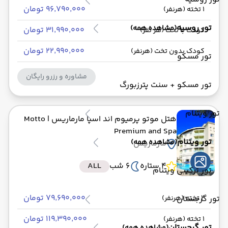
۹۶٬۷۹۰٬۰۰۰ تومان
1 تخته (هرنفر)
تور روسیه
(مشاهده همه)
۳۱٬۹۹۰٬۰۰۰ تومان
کودک با تخت (هر نفر)
۲۲٬۹۹۰٬۰۰۰ تومان
کودک بدون تخت (هرنفر)
تور مسکو
مشاوره و رزرو رایگان
تور مسکو + سنت پترزبورگ
تور ویتنام
هتل موتو پرمیوم اند اسپا مارماریس
| Motto
Premium and Spa
تور ویتنام
(مشاهده همه)
مارماریس
4 ستاره
6 شب
ALL
تور ترکیبی ویتنام
۷۹٬۶۹۰٬۰۰۰ تومان
تور گرجستان
2 تخته (هرنفر)
۱۱۹٬۳۹۰٬۰۰۰ تومان
1 تخته (هرنفر)
تور گرجستان