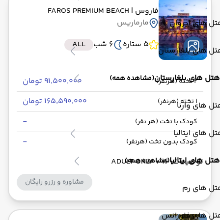
فاروس
| FAROS PREMIUM BEACH
مارماریس
ل های ایروان
5 ستاره
6 شب
ALL
ل های بلغارستان
هتل های بلغارستان
(مشاهده همه)
۹۱٬۵۰۰٬۰۰۰ تومان
2 تخته (هرنفر)
۱۶۵٬۵۹۰٬۰۰۰ تومان
1 تخته (هرنفر)
ل های وارنا
-
کودک با تخت (هر نفر)
ل های ایتالیا
-
کودک بدون تخت (هرنفر)
هتل های ایتالیا
(مشاهده همه)
توضیحات: ADULT ONLY + 16
مشاوره و رزرو رایگان
تل های رم
تل های فلورانس