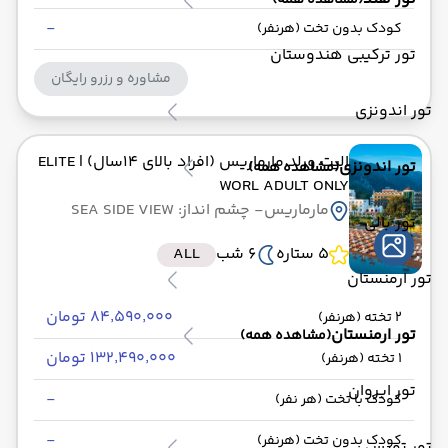
(مشاهده همه)
-
کودک بدون تخت (هرنفر)
تور ترکیبی هندوستان
مشاوره و رزرو رایگان
تور اندونزی
الیت ورلد مارماریس (افراد بالای 14سال)
| ELITE
تور اندونزی
(مشاهده همه)
WORL ADULT ONLY
مارماریس
- چشم انداز: SEA SIDE VIEW
تور بالی
5 ستاره
6 شب
ALL
تور ارمنستان
۸۴٬۵۹۰٬۰۰۰ تومان
2 تخته (هرنفر)
تور ارمنستان
(مشاهده همه)
۱۳۲٬۴۹۰٬۰۰۰ تومان
1 تخته (هرنفر)
تور ایروان
-
کودک با تخت (هر نفر)
-
کودک بدون تخت (هرنفر)
تور تونس