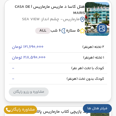
هتل کاسا د ماریس مارماریس
| CASA DE
MARIS
مارماریس
- چشم انداز: SEA VIEW
5 ستاره
6 شب
ALL
۱۲۱٬۶۹۰٬۰۰۰ تومان
2 تخته (هرنفر)
۲۱۸٬۵۹۰٬۰۰۰ تومان
1 تخته (هرنفر)
-
کودک با تخت (هر نفر)
-
کودک بدون تخت (هرنفر)
مشاوره و رزرو رایگان
فیلتر هتل ها
مشاوره رایگان
گرند یازیچی کلاب مارماریس پالاس
| GRAND