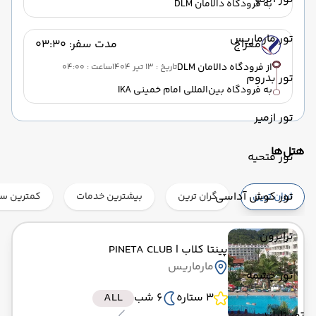
به فرودگاه دالامان DLM
تور مارماریس
معراج
مدت سفر: 03:30
از فرودگاه دالامان DLM
تاریخ : 13 تیر 1404
ساعت : 04:00
تور بدروم
به فرودگاه بین‌المللی امام خمینی IKA
تور ازمیر
هتل‌ها
تور فتحیه
تور کوش آداسی
ارزان ترین
گران ترین
بیشترین خدمات
کمترین ست
ترابزون
پینتا کلاب
| PINETA CLUB
مارماریس
تور چشمه
3 ستاره
6 شب
ALL
تور تایلند