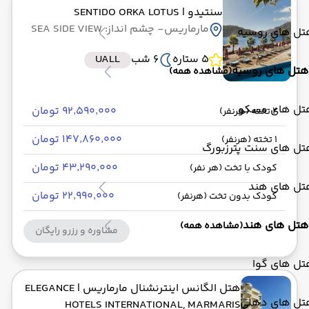
سنتیدو
| SENTIDO ORKA LOTUS
مارماریس
- چشم انداز: SEA SIDE VIEW
تل های روسیه
5 ستاره
6 شب
UALL
هتل های روسیه
(مشاهده همه)
تل های مسکو
۹۲٬۵۹۰٬۰۰۰ تومان
2 تخته (هرنفر)
۱۴۷٬۸۶۰٬۰۰۰ تومان
1 تخته (هرنفر)
تل های سنت پترزبورگ
۴۳٬۲۹۰٬۰۰۰ تومان
کودک با تخت (هر نفر)
تل های هند
۲۲٬۹۹۰٬۰۰۰ تومان
کودک بدون تخت (هرنفر)
هتل های هند
(مشاهده همه)
مشاوره و رزرو رایگان
تل های گوا
هتل الگانس اینترنشنال مارماریس
| ELEGANCE
تل های دهلی
HOTELS INTERNATIONAL, MARMARIS