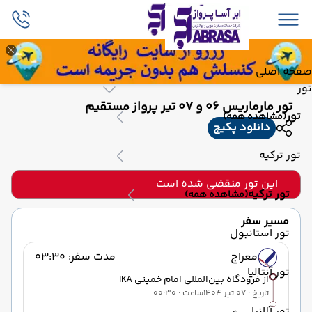
صفحه اصلی
تور
تور مارماریس 06 و 07 تیر پرواز مستقیم
تور
(مشاهده همه)
دانلود پکیج
تور ترکیه
این تور منقضی شده است
تور ترکیه
(مشاهده همه)
مسیر سفر
تور استانبول
معراج
مدت سفر: 03:30
تور آنتالیا
از فرودگاه بین‌المللی امام خمینی IKA
تاریخ : 07 تیر 1404
ساعت : 00:30
تور آلانیا