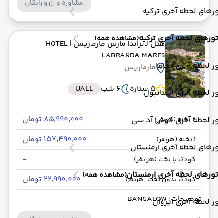
مشاوره و رزرو رایگان
رهای لحظه آخری ترکیه
تورهای لحظه آخری ترکیه
(مشاهده همه)
هتل لابراندا مارس مارماریس
| HOTEL
LABRANDA MARES
ر لحظه آخری آنتالیا
مارماریس
5 ستاره
6 شب
UALL
ر لحظه آخری استانبول
۸۵٬۹۹۰٬۰۰۰ تومان
ور لحظه آخری کوش آداسی
2 تخته (هرنفر)
۱۵۷٬۴۹۰٬۰۰۰ تومان
1 تخته (هرنفر)
رهای لحظه آخری ارمنستان
-
کودک با تخت (هر نفر)
تورهای لحظه آخری ارمنستان
(مشاهده همه)
۲۲٬۹۹۰٬۰۰۰ تومان
کودک بدون تخت (هرنفر)
توضیحات: BANGALOW
ر لحظه آخری ایروان