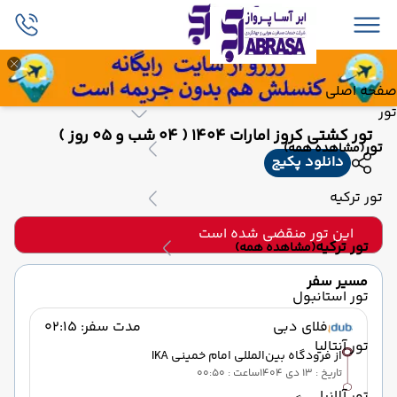
صفحه اصلی
تور
تور کشتی کروز امارات 1404 ( 04 شب و 05 روز )
تور
(مشاهده همه)
دانلود پکیج
تور ترکیه
این تور منقضی شده است
تور ترکیه
(مشاهده همه)
مسیر سفر
تور استانبول
فلای دبی
مدت سفر: 02:15
تور آنتالیا
از فرودگاه بین‌المللی امام خمینی IKA
تاریخ : 13 دی 1404
ساعت : 00:50
تور آلانیا