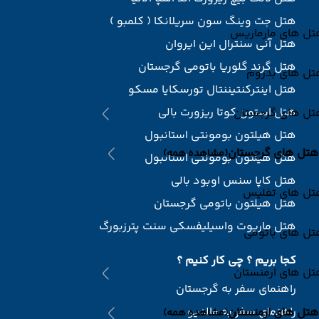
هتل جت وینگ سون سریلانکا ( کلمبو )
تل های مارماریس
هتل آنی سنترال این ایروان
هتل گرند گلوریا باتومی گرجستان
تل های بدروم
هتل اینترکنتیننتال تورسکایا مسکو
هتل استون کوتا ریزورت بالی
تل های گرجستان
هتل هیلتون بومونتی استانبول
هتل های گرجستان
(مشاهده همه)
هتل هیلتون بومونتی استانبول
هتل کاپا سنس اوبود بالی
تل های تفلیس
هتل هیلتون باتومی گرجستان
هتل ماریوت واسیلیفسکی سنت پترزبورگ
تل های باتومی
کجا بریم ؟ چی کار کنیم ؟
تل های ارمنستان
راهنمای سفر به گرجستان
راهنمای سفر به مالدیو
هتل های ارمنستان
(مشاهده همه)