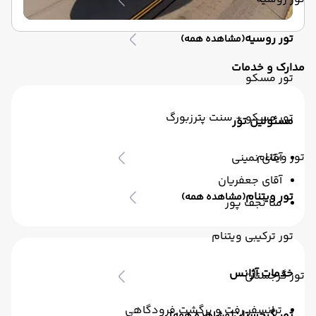
تور روسیه
(مشاهده همه)
مدارک و خدمات
تور مسکو
تور مسکو + سنت پترزبورگ
مسئولین تور
تور ویتنام
آقای نمینی
آقای جعفریان
تور ویتنام
(مشاهده همه)
منا نجف پور
تور ترکیبی ویتنام
خدمات آژانس
تور گرجستان
ترانسفر رفت و برگشت فرودگاهی
تور گرجستان