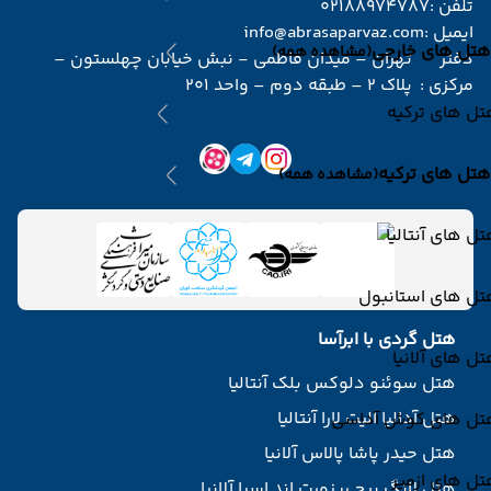
تلفن :
02188974787
ایمیل :
info@abrasaparvaz.com
هتل های خارجی
(مشاهده همه)
دفتر
تهران – میدان فاطمی - نبش خیابان چهلستون –
مرکزی :
پلاک 2 – طبقه دوم – واحد 201
ل های ترکیه
هتل های ترکیه
(مشاهده همه)
ل های آنتالیا
تل های استانبول
هتل گردی با ابرآسا
ل های آلانیا
هتل سوئنو دلوکس بلک آنتالیا
هتل آدالیا الیت لارا آنتالیا
تل های کوش آداسی
هتل حیدر پاشا پالاس آلانیا
ل های ازمیر
هتل لانگ بیچ ریزورت اند اسپا آلانیا