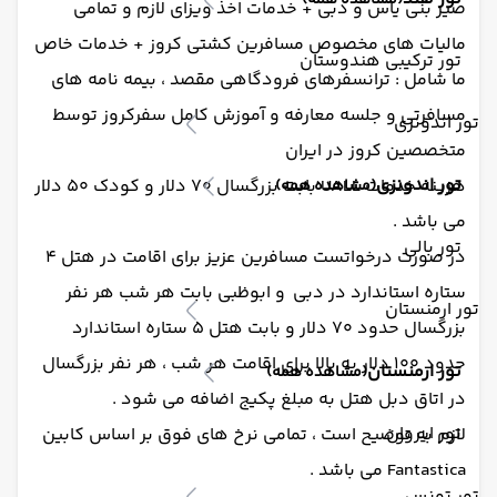
(مشاهده همه)
صیر بنی یاس و دبی + خدمات اخذ ویزای لازم و تمامی
مالیات های مخصوص مسافرین کشتی کروز + خدمات خاص
تور ترکیبی هندوستان
ما شامل : ترانسفرهای فرودگاهی مقصد ، بیمه نامه های
مسافرتی و جلسه معارفه و آموزش کامل سفرکروز توسط
تور اندونزی
متخصصین کروز در ایران
تور اندونزی
هزینه خدمات UALL بابت بزرگسال 70 دلار و کودک 50 دلار
(مشاهده همه)
می باشد .
تور بالی
در صورت درخواتست مسافرین عزیز برای اقامت در هتل 4
ستاره استاندارد در دبی و ابوظبی بابت هر شب هر نفر
تور ارمنستان
بزرگسال حدود 70 دلار و بابت هتل 5 ستاره استاندارد
حدود 100 دلار به بالا برای اقامت هر شب ، هر نفر بزرگسال
تور ارمنستان
(مشاهده همه)
در اتاق دبل هتل به مبلغ پکیج اضافه می شود .
تور ایروان
لازم به توضیح است ، تمامی نرخ های فوق بر اساس کابین
Fantastica می باشد .
تور تونس