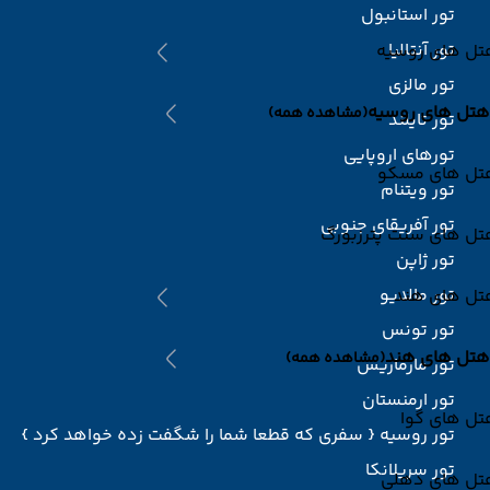
تور استانبول
تور آنتالیا
تل های روسیه
تور مالزی
هتل های روسیه
(مشاهده همه)
تور تایلند
تورهای اروپایی
تل های مسکو
تور ویتنام
تور آفریقای جنوبی
تل های سنت پترزبورگ
تور ژاپن
تور مالدیو
تل های هند
تور تونس
هتل های هند
(مشاهده همه)
تور مارماریس
تور ارمنستان
تل های گوا
تور روسیه { سفری که قطعا شما را شگفت زده خواهد کرد }
تور سریلانکا
تل های دهلی