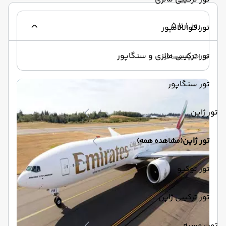
روز 1 تا 5
تور کوالالامپور
تور ترکیبی مالزی و سنگاپور
در اختیار مسافر
تور سنگاپور
تور ژاپن
تور ژاپن
(مشاهده همه)
تور توکیو
تور ترکیبی ژاپن
تور روسیه