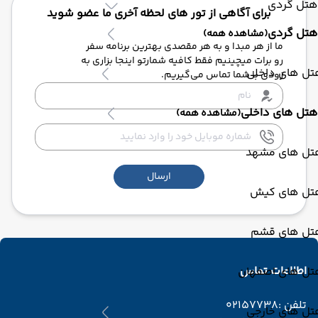
هتل گردی
برای آگاهی از تور های لحظه آخری ما عضو شوید
هتل گردی
(مشاهده همه)
ما از هر مبدا و به هر مقصدی بهترین برنامه سفر
رو برات میچینیم فقط کافیه شمارتو اینجا بزاری به
تل های داخلی
زودی با شما تماس می‌گیریم.
هتل های داخلی
(مشاهده همه)
تل های مشهد
ارسال
تل های کیش
تل های قشم
اطلاعات تماس
تل های اصفهان
تلفن :
02157738
تل های خارجی