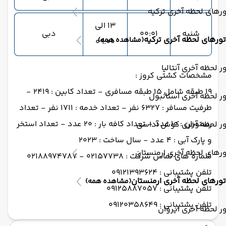
رهای لحظه آخری ترکیه
13 الی
شنبه
00:01
دبی
تورهای لحظه آخری ترکیه
(مشاهده همه)
09:00
ر لحظه آخری آنتالیا
مشخصات کشتی کروز :
19 طبقه شامل 15 طبقه مسافری - تعداد کابین : 2419 -
ر لحظه آخری استانبول
طرفیت مسافر : 6327 نفر - تعداد خدمه : 1711 نفر - تعداد
رستوران : 10 عدد - تعداد کافه بار : 20 عدد - تعداد استخر
ور لحظه آخری کوش آداسی
و پارک آبی : 4 عدد - سال ساخت : 2023
رهای لحظه آخری ارمنستان
شماره های تماس شرکت : 02157738 - 02188974787
تلفن پشتیبانی : 09121393624
تورهای لحظه آخری ارمنستان
(مشاهده همه)
تلفن پشتیبانی : 09125887057
تلفن پشتیبانی : 09120358649
ر لحظه آخری ایروان