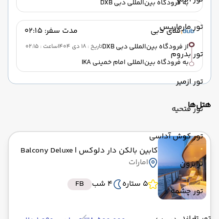
به فرودگاه بین‌المللی دبی DXB
تور مارماریس
فلای دبی
مدت سفر: 02:15
از فرودگاه بین‌المللی دبی DXB
تاریخ : 18 دی 1404
ساعت : 02:15
تور بدروم
به فرودگاه بین‌المللی امام خمینی IKA
تور ازمیر
هتل‌ها
تور فتحیه
تور کوش آداسی
کابین بالکن دار دلوکس
| Balcony Deluxe
امارات
ترابزون
5 ستاره
4 شب
FB
تور چشمه
تور تایلند