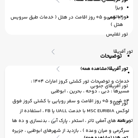
(مشاهده همه)
ویزا
تور باتومی
04 شب و 05 روز اقامت در هتل ( خدمات طبق سرویس
هتل )
تور تفلیس
تور آفریقا
توضیحات
تور آفریقا
(مشاهده همه)
خدمات و توضیحات تور کشتی کروز امارات 1404 :
تور آفریقای جنوبی
مسیرها : دبی ، دوحه ، بحرین ، ابوظبی
04 شب و 05 روز اقامت و سفر رویایی با کشتی کروز فوق
تور کنیا
لوکس MSC EURIBIA با خدمت UALL یا FB ، استفاده از
تور هند
برنامه های آمفی تاتر ، استخر ، پارک آبی ، بدنسازی و ده ها
سرگرمی و میان وعده ) ، بازدید از شهرهای ابوظبی ، جزیره
تور هند