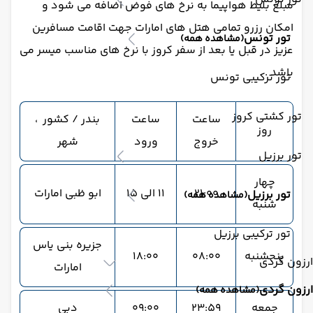
مبلغ بلیط هواپیما به نرخ های فوض اضافه می شود و
امکان رزرو تمامی هتل های امارات جهت اقامت مسافرین
تور تونس
(مشاهده همه)
عزیز در قبل یا بعد از سفر کروز با نرخ های مناسب میسر می
باشد .
تور ترکیبی تونس
تور کشتی کروز
ساعت
ساعت
بندر / کشور ،
روز
خروج
ورود
شهر
تور برزیل
چهار
21:00
11 الی 15
ابو ظبی امارات
تور برزیل
(مشاهده همه)
شنبه
تور ترکیبی برزیل
جزیره بنی یاس
پنجشنبه
08:00
18:00
ارزون گردی
امارات
ارزون گردی
(مشاهده همه)
جمعه
23:59
09:00
دبی