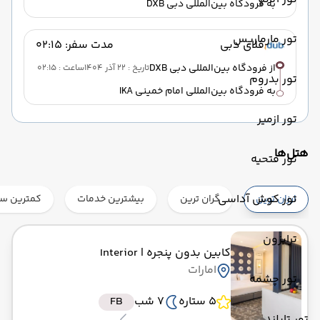
به فرودگاه بین‌المللی دبی DXB
تور مارماریس
فلای دبی
مدت سفر: 02:15
از فرودگاه بین‌المللی دبی DXB
تاریخ : 22 آذر 1404
ساعت : 02:15
تور بدروم
به فرودگاه بین‌المللی امام خمینی IKA
تور ازمیر
هتل‌ها
تور فتحیه
تور کوش آداسی
ارزان ترین
گران ترین
بیشترین خدمات
کمترین ست
ترابزون
کابین بدون پنجره
| Interior
امارات
تور چشمه
5 ستاره
7 شب
FB
تور تایلند