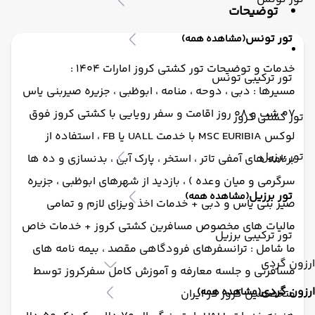
توضیحات
تور تونس
(مشاهده همه)
خدمات و توضیحات تور کشتی کروز امارات 1404 :
تور ترکیبی تونس
مسیرها : دبی ، دوحه ، منامه ، ابوظبی ، جزیره صیربنی یاس
07 شب و 08 روز اقامت و سفر رویایی با کشتی کروز فوق
تور کشتی کروز
لوکس MSC EURIBIA با خدمت UALL یا FB ، استفاده از
تور برزیل
برنامه های آمفی تاتر ، استخر ، پارک آبی ، بدنسازی و ده ها
سرگرمی و میان وعده ) ، بازدید از شهرهای ابوظبی ، جزیره
تور برزیل
(مشاهده همه)
صیر بنی یاس و دبی + خدمات اخذ ویزای لازم و تمامی
مالیات های مخصوص مسافرین کشتی کروز + خدمات خاص
تور ترکیبی برزیل
ما شامل : ترانسفرهای فرودگاهی مقصد ، بیمه نامه های
ارزون گردی
مسافرتی و جلسه معارفه و آموزش کامل سفرکروز توسط
ارزون گردی
(مشاهده همه)
متخصصین کروز در ایران