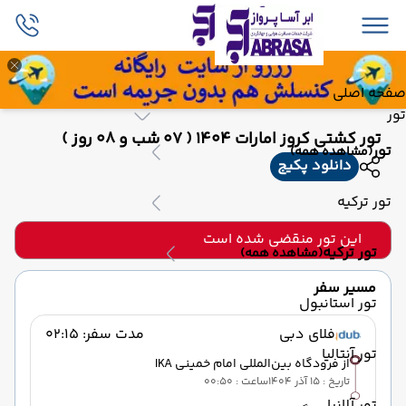
صفحه اصلی
تور
تور کشتی کروز امارات 1404 ( 07 شب و 08 روز )
تور
(مشاهده همه)
دانلود پکیج
تور ترکیه
این تور منقضی شده است
تور ترکیه
(مشاهده همه)
مسیر سفر
تور استانبول
فلای دبی
مدت سفر: 02:15
تور آنتالیا
از فرودگاه بین‌المللی امام خمینی IKA
تاریخ : 15 آذر 1404
ساعت : 00:50
تور آلانیا