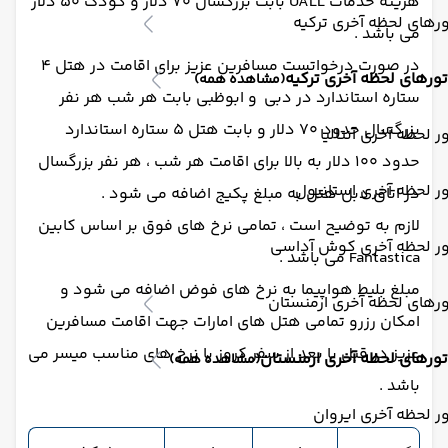
هزینه خدمات UALL بابت بزرگسال 70 دلار و کودک 50 دلار
رهای لحظه آخری ترکیه
می باشد .
در صورت درخواتست مسافرین عزیز برای اقامت در هتل 4
تورهای لحظه آخری ترکیه
(مشاهده همه)
ستاره استاندارد در دبی و ابوظبی بابت هر شب هر نفر
بزرگسال حدود 70 دلار و بابت هتل 5 ستاره استاندارد
ر لحظه آخری آنتالیا
حدود 100 دلار به بالا برای اقامت هر شب ، هر نفر بزرگسال
ر لحظه آخری استانبول
در اتاق دبل هتل به مبلغ پکیج اضافه می شود .
لازم به توضیح است ، تمامی نرخ های فوق بر اساس کابین
ور لحظه آخری کوش آداسی
Fantastica می باشد .
مبلغ بلیط هواپیما به نرخ های فوض اضافه می شود و
رهای لحظه آخری ارمنستان
امکان رزرو تمامی هتل های امارات جهت اقامت مسافرین
عزیز در قبل یا بعد از سفر کروز با نرخ های مناسب میسر می
تورهای لحظه آخری ارمنستان
(مشاهده همه)
باشد .
ر لحظه آخری ایروان