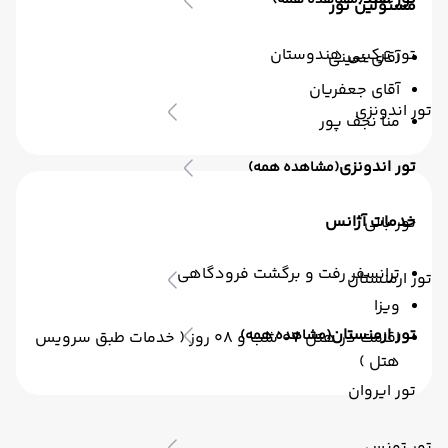
(مشاهده همه)
مسئولین تور
تور ترکیبی هندوستان
آقای نمینی
آقای جعفریان
تور اندونزی
منا نجف پور
تور اندونزی
(مشاهده همه)
خدمات آژانس
تور بالی
ترانسفر رفت و برگشت فرودگاهی
تور ارمنستان
ویزا
تور ارمنستان
(مشاهده همه)
اقامت در هتل 07 شب و 08 روز ( خدمات طبق سرویس
هتل )
تور ایروان
تور تونس