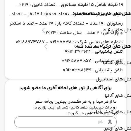
19 طبقه شامل 15 طبقه مسافری - تعداد کابین : 2419 -
هتل های خارجی
طرفیت مسافر : 6327 نفر - تعداد خدمه : 1711 نفر - تعداد
(مشاهده همه)
رستوران : 10 عدد - تعداد کافه بار : 20 عدد - تعداد استخر
ل های ترکیه
و پارک آبی : 4 عدد - سال ساخت : 2023
شماره های تماس شرکت : 02157738 - 02188974787
هتل های ترکیه
(مشاهده همه)
تلفن پشتیبانی : 09121393624
تلفن پشتیبانی : 09125887057
ل های آنتالیا
تلفن پشتیبانی : 09120358649
تل های استانبول
برای آگاهی از تور های لحظه آخری ما عضو شوید
ل های آلانیا
ما از هر مبدا و به هر مقصدی بهترین برنامه سفر
رو برات میچینیم فقط کافیه شمارتو اینجا بزاری به
تل های کوش آداسی
زودی با شما تماس می‌گیریم.
ل های ازمیر