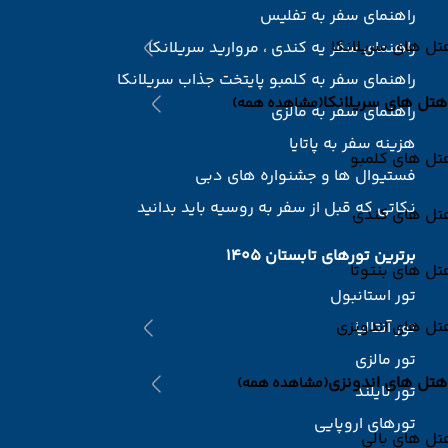
راهنمای سفر به تفلیس
ل های سریلانکا
راهنمای سفر یه کندی ، مروارید سریلانکا
راهنمای سفر به کلمبو پایتخت جذاب سریلانکا
هتل های سریلانکا
(مشاهده همه)
راهنمای سفر به مالزی
هزینه سفر به پاتایا
تل های کلمبو
فستیوال ها و جشنواره های دبی
نکاتی که قبل از سفر به روسیه باید بدانید
تل های کندی
برترین تورهای تابستان 1405
ل های بنتوتا
تور استانبول
تل های اندونزی
تور آنتالیا
تور مالزی
هتل های اندونزی
(مشاهده همه)
تور تایلند
تورهای اروپایی
ل های بالی