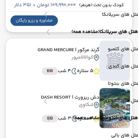
۱۰۹٬۹۹۰٬۰۰۰ تومان + ۳۵۱ دلار
کودک بدون تخت (هرنفر)
ل های سریلانکا
مشاوره و رزرو رایگان
هتل های سریلانکا
(مشاهده همه)
تل های کلمبو
گرند مرکور
| GRAND MERCURE
کوالالامپور
تل های کندی
5 ستاره
4 شب
BB
ل های بنتوتا
دش ریزورت
| DASH RESORT
تل های اندونزی
لنکاوی
هتل های اندونزی
4 ستاره
3 شب
BB
(مشاهده همه)
ل های بالی