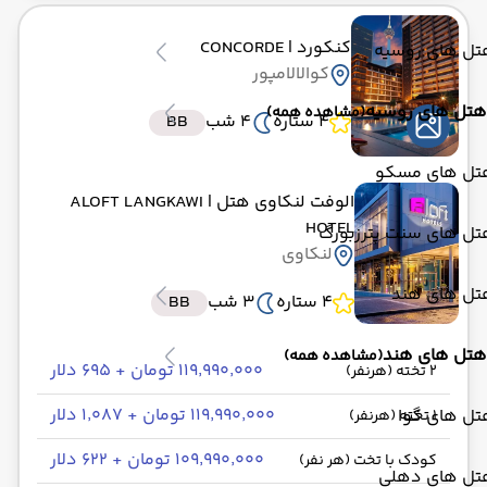
کنکورد
| CONCORDE
تل های روسیه
کوالالامپور
هتل های روسیه
(مشاهده همه)
4 ستاره
4 شب
BB
تل های مسکو
الوفت لنکاوی هتل
| ALOFT LANGKAWI
HOTEL
تل های سنت پترزبورگ
لنکاوی
تل های هند
4 ستاره
3 شب
BB
هتل های هند
(مشاهده همه)
۱۱۹٬۹۹۰٬۰۰۰ تومان + ۶۹۵ دلار
2 تخته (هرنفر)
۱۱۹٬۹۹۰٬۰۰۰ تومان + ۱٬۰۸۷ دلار
تل های گوا
1 تخته (هرنفر)
۱۰۹٬۹۹۰٬۰۰۰ تومان + ۶۲۲ دلار
کودک با تخت (هر نفر)
تل های دهلی