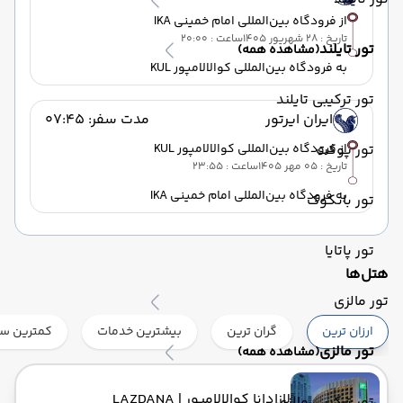
از فرودگاه بین‌المللی امام خمینی IKA
تاریخ : 28 شهریور 1405
ساعت : 20:00
تور تایلند
(مشاهده همه)
به فرودگاه بین‌المللی کوالالامپور KUL
تور ترکیبی تایلند
ایران ایرتور
مدت سفر: 07:45
تور پوکت
از فرودگاه بین‌المللی کوالالامپور KUL
تاریخ : 05 مهر 1405
ساعت : 23:55
به فرودگاه بین‌المللی امام خمینی IKA
تور بانکوک
تور پاتایا
هتل‌ها
تور مالزی
ارزان ترین
گران ترین
بیشترین خدمات
کمترین ست
تور مالزی
(مشاهده همه)
لازادانا کوالالامپور
| LAZDANA
تور ترکیبی مالزی