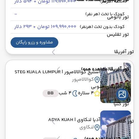
(مشاهده همه)
۱۱۹٬۹۹۰٬۰۰۰ تومان + ۵۹۴ دلار
1 تخته (هرنفر)
-
کودک با تخت (هر نفر)
تور باتومی
۱۰۹٬۹۹۰٬۰۰۰ تومان + ۲۹۳ دلار
کودک بدون تخت (هرنفر)
تور تفلیس
مشاوره و رزرو رایگان
تور آفریقا
تور آفریقا
(مشاهده همه)
استیج کوالالامپور
| STEG KUALA LUMPUR
کوالالامپور
تور آفریقای جنوبی
4 ستاره
4 شب
BB
تور کنیا
آدیا لنکاوی
| ADYA KUAH
تور هند
لنکاوی
تور هند