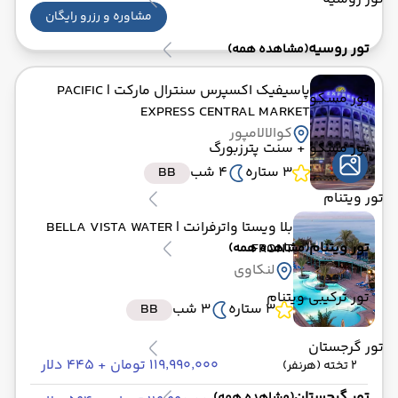
مشاوره و رزرو رایگان
تور روسیه
(مشاهده همه)
پاسیفیک اکسپرس سنترال مارکت
| PACIFIC
تور مسکو
EXPRESS CENTRAL MARKET
کوالالامپور
تور مسکو + سنت پترزبورگ
3 ستاره
4 شب
BB
تور ویتنام
بلا ویستا واترفرانت
| BELLA VISTA WATER
تور ویتنام
FRONT
(مشاهده همه)
لنکاوی
تور ترکیبی ویتنام
3 ستاره
3 شب
BB
تور گرجستان
۱۱۹٬۹۹۰٬۰۰۰ تومان + ۴۴۵ دلار
2 تخته (هرنفر)
تور گرجستان