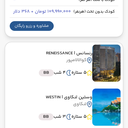
کودک با تخت (هر نفر)
۱۰۹٬۹۹۰٬۰۰۰ تومان + ۳۶۸ دلار
کودک بدون تخت (هرنفر)
مشاوره و رزرو رایگان
رنسانس
| RENEISSANCE
کوالالامپور
5 ستاره
4 شب
BB
وستین لنکاوی
| WESTIN
لنکاوی
5 ستاره
3 شب
BB