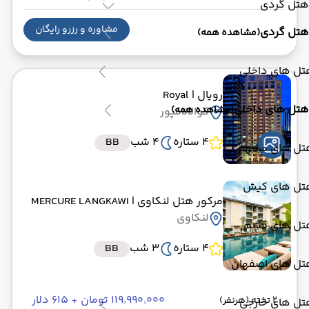
هتل گردی
مشاوره و رزرو رایگان
هتل گردی
(مشاهده همه)
تل های داخلی
رویال
| Royal
هتل های داخلی
(مشاهده همه)
کوالالامپور
4 ستاره
4 شب
BB
تل های مشهد
تل های کیش
مرکور هتل لنکاوی
| MERCURE LANGKAWI
لنکاوی
تل های قشم
4 ستاره
3 شب
BB
تل های اصفهان
۱۱۹٬۹۹۰٬۰۰۰ تومان + ۶۱۵ دلار
2 تخته (هرنفر)
تل های خارجی