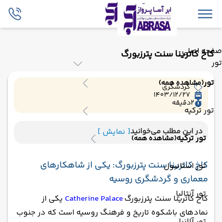
صفحه اصلی
کاخ کاترینا سنت پترزبورگ
تور
تور
(مشاهده همه)
گردشگری
1403/12/27
2
دقیقه
تور ترکیه
در این مطلب می‌خوانید
[ نمایش ]
تور ترکیه
(مشاهده همه)
کاخ کاترینا سنت پترزبورگ: یکی از شاهکارهای
تور استانبول
معماری و گردشگری روسیه
تور آنتالیا
کاخ کاترینا سنت پترزبورگ
Catherine Palace
یکی از
نمادهای باشکوه تاریخ و فرهنگ روسیه است که در جنوب
تور آلانیا