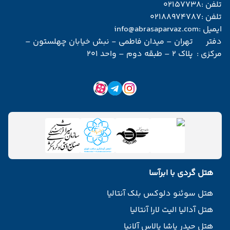
تلفن :
02157738
تلفن :
02188974787
ایمیل :
info@abrasaparvaz.com
دفتر
تهران – میدان فاطمی - نبش خیابان چهلستون –
مرکزی :
پلاک 2 – طبقه دوم – واحد 201
هتل گردی با ابرآسا
هتل سوئنو دلوکس بلک آنتالیا
هتل آدالیا الیت لارا آنتالیا
هتل حیدر پاشا پالاس آلانیا