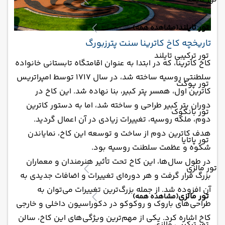
تور تایلند
(مشاهده همه)
تاریخچه کاخ کاترینا سنت پترزبورگ
تور ترکیبی تایلند
کاخ کاترینا، که در ابتدا به عنوان اقامتگاه تابستانی خانواده
سلطنتی روسیه ساخته شد، در سال 1717 توسط امپراتریس
تور پوکت
کاترین اول، همسر پتر کبیر، بنا نهاده شد. این کاخ در
دوران پتر کبیر طراحی و ساخته شد، اما به دستور کاترین
تور بانکوک
دوم، ملکه روسیه، تغییرات زیادی در آن اعمال گردید.
هدف کاترین دوم از ساخت و توسعه این کاخ، نمایاندن
تور پاتایا
شکوه و عظمت سلطنت روسیه بود.
در طول سال‌ها، این کاخ تحت تأثیر هنرمندان و معماران
تور مالزی
بزرگ قرار گرفت و هر دوره‌ای تغییرات و اضافات جدیدی به
آن افزوده شد. از جمله بزرگ‌ترین تغییرات می‌توان به
تور مالزی
(مشاهده همه)
طراحی‌های باروک و روکوکو در دکوراسیون داخلی و خارجی
کاخ اشاره کرد. یکی از مهم‌ترین ویژگی‌های این کاخ، سالن
تور ترکیبی مالزی