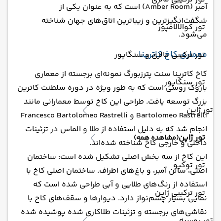
آمبر (Amber Room) است که به عنوان یکی از
شگفت‌انگیزترین و زیباترین اتاق‌های جهان شناخته
تور کوالالامپور
می‌شود.
معماری کاخ کاترینا
تور ترکیبی مالزی و سنگاپور
کاخ کاترینا سنت پترزبورگ نمونه‌ای برجسته از معماری
تور سنگاپور
باروک روسی است که به طور ویژه در دوره سلطنت کاترین
بزرگ توسعه یافت. طراحی این کاخ توسط معمارانی مانند
تور ژاپن
Bartolomeo Rastrelli و Francesco Bartolomeo Rastrelli
انجام شد که به دلیل استفاده از طلا و الماس در تزئینات
تور ژاپن
(مشاهده همه)
داخلی و خارجی کاخ شناخته شده‌اند.
این کاخ از سه بخش اصلی تشکیل شده است: ساختمان
تور توکیو
اصلی، سالن آمبر، و باغ‌های اطراف. ساختمان اصلی کاخ با
استفاده از رنگ‌های طلایی و آبی طراحی شده است که
تور ترکیبی ژاپن
نمایی بسیار چشم‌نواز دارد. دیوارها و سقف‌های کاخ با
نقاشی‌های برجسته و تزئینات طلاکاری شده پوشیده شده
تور روسیه