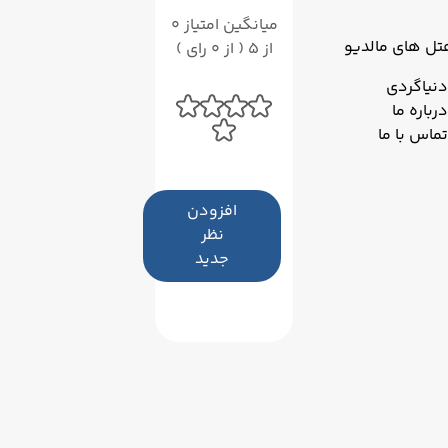
میانگین امتیاز 0
تل های مالدیو
از 5 ( از 0 رای )
دنیاگردی
درباره ما
تماس با ما
افزودن
نظر
جدید