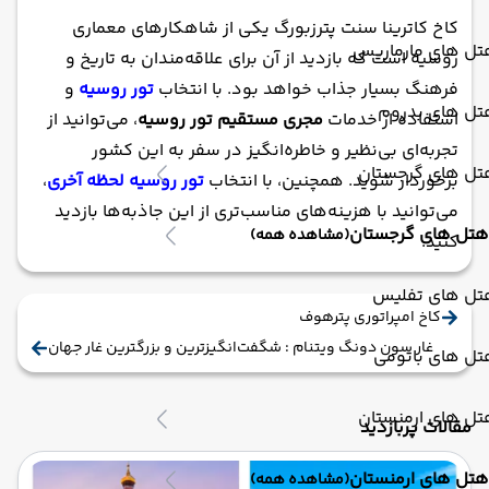
کاخ کاترینا سنت پترزبورگ یکی از شاهکارهای معماری
تل های مارماریس
روسیه است که بازدید از آن برای علاقه‌مندان به تاریخ و
فرهنگ بسیار جذاب خواهد بود. با انتخاب
تور روسیه
و
تل های بدروم
استفاده از خدمات
مجری مستقیم تور روسیه
، می‌توانید از
تجربه‌ای بی‌نظیر و خاطره‌انگیز در سفر به این کشور
تل های گرجستان
برخوردار شوید. همچنین، با انتخاب
تور روسیه لحظه آخری
،
می‌توانید با هزینه‌های مناسب‌تری از این جاذبه‌ها بازدید
هتل های گرجستان
(مشاهده همه)
کنید.
تل های تفلیس
کاخ امپراتوری پترهوف
غار سون دونگ ویتنام : شگفت‌انگیزترین و بزرگترین غار جهان
تل های باتومی
تل های ارمنستان
مقالات پربازدید
هتل های ارمنستان
(مشاهده همه)