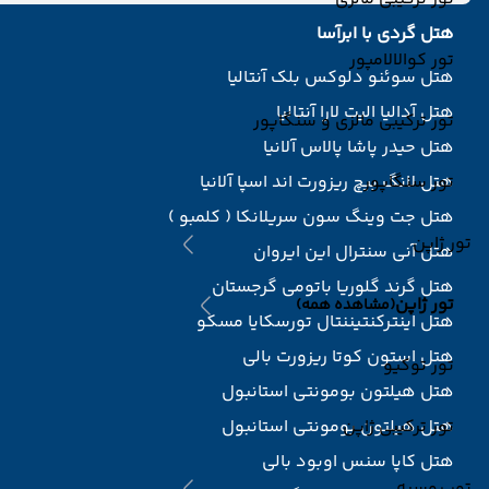
هتل گردی با ابرآسا
تور کوالالامپور
هتل سوئنو دلوکس بلک آنتالیا
هتل آدالیا الیت لارا آنتالیا
تور ترکیبی مالزی و سنگاپور
هتل حیدر پاشا پالاس آلانیا
تور سنگاپور
هتل لانگ بیچ ریزورت اند اسپا آلانیا
هتل جت وینگ سون سریلانکا ( کلمبو )
تور ژاپن
هتل آنی سنترال این ایروان
هتل گرند گلوریا باتومی گرجستان
تور ژاپن
(مشاهده همه)
هتل اینترکنتیننتال تورسکایا مسکو
هتل استون کوتا ریزورت بالی
تور توکیو
هتل هیلتون بومونتی استانبول
تور ترکیبی ژاپن
هتل هیلتون بومونتی استانبول
هتل کاپا سنس اوبود بالی
تور روسیه