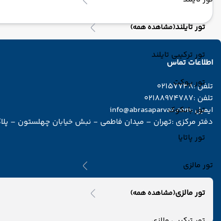
تور تایلند
(مشاهده همه)
تور ترکیبی تایلند
اطلاعات تماس
تور پوکت
تلفن :
02157738
تلفن :
02188974787
ایمیل :
تور بانکوک
info@abrasaparvaz.com
دفتر مرکزی :
تهران – میدان فاطمی - نبش خیابان چهلستون – پلاک 2 – طبقه دوم – واحد 
تور پاتایا
تور مالزی
تور مالزی
(مشاهده همه)
تور ترکیبی مالزی