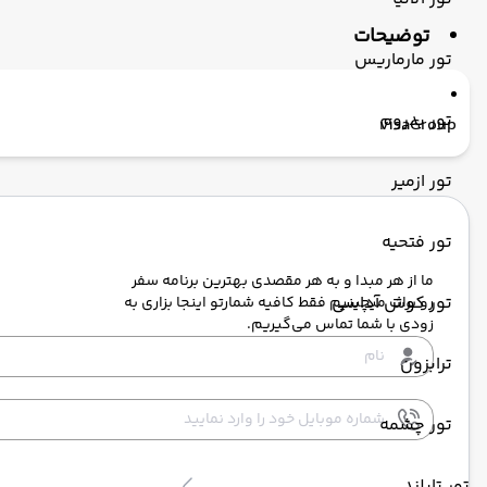
توضیحات
تور مارماریس
تور بدروم
visaGroup
تور ازمیر
تور فتحیه
ما از هر مبدا و به هر مقصدی بهترین برنامه سفر
تور کوش آداسی
رو برات میچینیم فقط کافیه شمارتو اینجا بزاری به
زودی با شما تماس می‌گیریم.
ترابزون
تور چشمه
تور تایلند