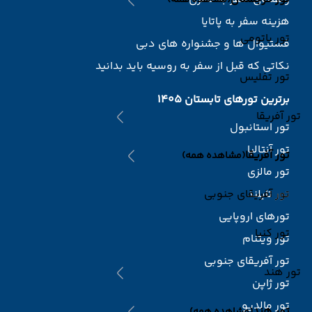
(مشاهده همه)
هزینه سفر به پاتایا
تور باتومی
فستیوال ها و جشنواره های دبی
نکاتی که قبل از سفر به روسیه باید بدانید
تور تفلیس
برترین تورهای تابستان 1405
تور آفریقا
تور استانبول
تور آنتالیا
تور آفریقا
(مشاهده همه)
تور مالزی
تور تایلند
تور آفریقای جنوبی
تورهای اروپایی
تور کنیا
تور ویتنام
تور آفریقای جنوبی
تور هند
تور ژاپن
تور مالدیو
تور هند