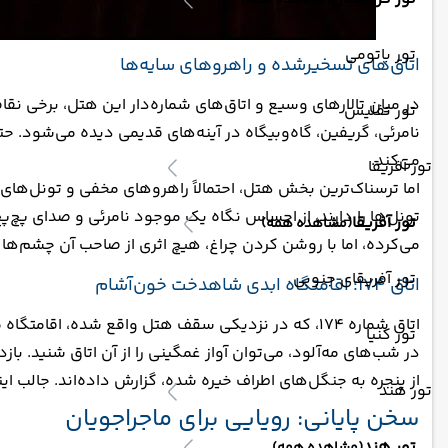
(مشاهده همه)
تور باتومی
اتاق‌های تسخیرشده و راهروهای سایه‌ها
در میان تالارهای وسیع و اتاق‌های شماره‌دار این هتل، برخی 
تور تفلیس
می‌کند.
تور آفریقا
اما ترسناک‌ترین بخش هتل، احتمالاً راهروهای مخفی و تونل‌های
تونل‌ها را دارند، از احساس نگاه یک موجود نامرئی و صدای پچ‌پچ
تور آفریقا
(مشاهده همه)
می‌کرده، اما با روشن کردن چراغ، هیچ اثری از صاحب آن چشم‌ها
تور آفریقای جنوبی
اتاق ۱۷۴؛ اقامتگاه ابدی شاهدخت خون‌آشام
اتاق شماره ۱۷۴، که در نزدیکی سقف هتل واقع شده، 
تور کنیا
در شب‌های مه‌آلود، می‌توان آواز غمگینی را از آن اتاق شنید. ب
از پنجره به جنگل‌های اطراف خیره شده، گزارش داده‌اند. جالب ا
تور هند
سخن پایانی: رویایی برای ماجراجویان
تور هند