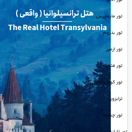
تور مارماریس
تور بدروم
تور ازمیر
تور فتحیه
تور کوش آداسی
ترابزون
تور چشمه
تور تایلند