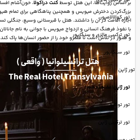
بر اساس روایت‌ها، این هتل توسط
کنت دراکولا
، خون‌آشام افسا
تور کوالالامپور
اجازه اقامت در آن را داشتند. هتل با قبرستانی وسیع، جنگلی تسخ
با نفوذ فرهنگ انسانی و ازدواج میویس با جوانی به نام جاناتان
تور ترکیبی مالزی و سنگاپور
و هنوز در تلاش است تا قلمرو خود را از حضور انسان‌ها پاک کند.
تور سنگاپور
تور ژاپن
تور ژاپن
(مشاهده همه)
تور توکیو
تور ترکیبی ژاپن
تور روسیه