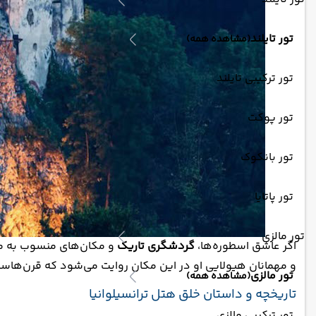
تور تایلند
(مشاهده همه)
تور ترکیبی تایلند
تور پوکت
تور بانکوک
تور پاتایا
تور مالزی
اگر عاشق اسطوره‌ها،
گردشگری تاریک
و مکان‌های منسوب به ما
و مهمانان هیولایی او در این مکان روایت می‌شود که قرن‌هاست د
تور مالزی
(مشاهده همه)
تاریخچه و داستان خلق هتل ترانسیلوانیا
تور ترکیبی مالزی