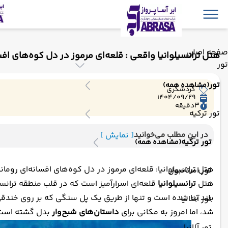
صفحه اصلی
هتل ترانسیلوانیا واقعی : قلعه‌ای مرموز در دل کوه‌های افس
تور
تور
(مشاهده همه)
گردشگری
1404/09/29
3
دقیقه
تور ترکیه
در این مطلب می‌خوانید
[ نمایش ]
تور ترکیه
(مشاهده همه)
هتل ترانسیلوانیا: قلعه‌ای مرموز در دل کوه‌های افسانه‌ای رومان
تور استانبول
هتل
ترانسیلوانیا
قلعه‌ای اسرارآمیز است که در قلب منطقه ترانسی
بلند بنا شده است و تنها از طریق یک پل سنگی که بر روی خندق
تور آنتالیا
شد، اما امروز به مکانی برای
داستان‌های شبح‌وار
بدل گشته است
تور آلانیا