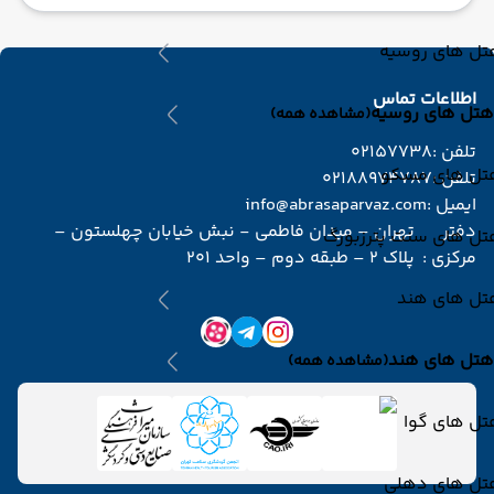
تل های روسیه
اطلاعات تماس
هتل های روسیه
(مشاهده همه)
تلفن :
02157738
تل های مسکو
تلفن :
02188974787
ایمیل :
info@abrasaparvaz.com
دفتر
تهران – میدان فاطمی - نبش خیابان چهلستون –
تل های سنت پترزبورگ
مرکزی :
پلاک 2 – طبقه دوم – واحد 201
تل های هند
هتل های هند
(مشاهده همه)
تل های گوا
تل های دهلی