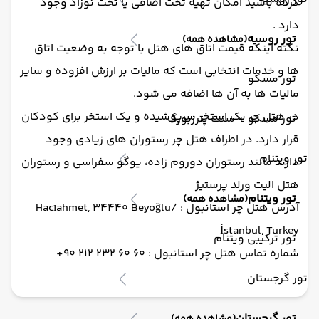
کرده باشید امکان تهیه تخت اضافی یا تخت نوزاد وجود
دارد .
تور روسیه
(مشاهده همه)
نکته اینکه قیمت اتاق های هتل با توجه به وضعیت اتاق
ها و خدمات انتخابی است که مالیات بر ارزش افزوده و سایر
تور مسکو
مالیات ها به آن ها اضافه می شود.
در هتل چر یک استخر سرپوشیده و یک استخر برای کودکان
تور مسکو + سنت پترزبورگ
قرار دارد. در اطراف هتل چر رستوران های زیادی وجود
تور ویتنام
دارند مانند رستوران دوروم زاده، یوگو سفراسی و رستوران
هتل الیت ورلد پرستیژ
تور ویتنام
(مشاهده همه)
آدرس هتل چر استانبول : Hacıahmet, 34440 Beyoğlu/
İstanbul, Turkey
تور ترکیبی ویتنام
شماره تماس هتل چر استانبول : 60 60 232 212 90+
تور گرجستان
تور گرجستان