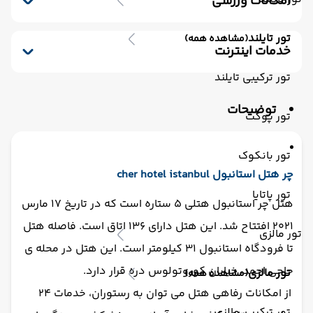
امکانات ورزشی
کافی شاپ
خشکشویی
صندوق امانات
استخر سرباز
جکوزی
استخر ویژه کودکان
سشوار
تور تایلند
(مشاهده همه)
باشگاه بدنسازی
استخر سرپوشیده
سونا
خدمات اینترنت
ماساژ
اینترنت بیسیم رایگان در لابی
تور ترکیبی تایلند
اینترنت بیسیم رایگان در اتاقها
توضیحات
تور پوکت
تور بانکوک
چر هتل استانبول cher hotel istanbul
تور پاتایا
هتل چر استانبول هتلی 5 ستاره است که در تاریخ 17 مارس
2021 افتتاح شد. این هتل دارای 136 اتاق است. فاصله هتل
تور مالزی
تا فرودگاه استانبول 31 کیلومتر است. این هتل در محله ی
حاجی احمد، خیابان کوروتولوس دره قرار دارد.
تور مالزی
(مشاهده همه)
از امکانات رفاهی هتل می توان به رستوران، خدمات 24
تور ترکیبی مالزی