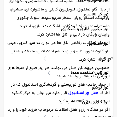
ساعته در اتاق، کافی شاپ، آسانسور، خشکشویی، نگهداری
از بچه، گاو صندوق، تلویزیون کابلی و ماهواره ای، سشوار،
تور کوالالامپور
پارکینگ، استخر روباز، استخر سرپوشیده، سونا، جکوزی،
ماساژ، استخر ویژه کودکان، باشگاه بدنسازی، اینترنت
تور ترکیبی مالزی و سنگاپور
وایفای رایگان در لابی و اتاق ها اشاره کرد.
از جمله امکانات رفاهی اتاق ها می توان به میز، کتری ، مینی
تور سنگاپور
بار، گاوصندوق، تلویزیون، حمام اختصاصی، ملحفه روتختی
تور ژاپن
و حوله اشاره کرد.
همچنین میهمانان هتل می توانند هر روز صبح از صبحانه ی
تور ژاپن
(مشاهده همه)
اروپایی با بوفه بهره مند شوند.
از جمله جاذبه های توریستی و گردشگری استانبول که در
تور توکیو
اطراف
هتل چر استانبول
قرار دارد می توان به مرکز کنگره
استانبول، برج گالاتا اشاره کرد.
تور ترکیبی ژاپن
اگر در هنگام رزرو هتل اطلاعات مربوط به فرزند خود را وارد
تور روسیه