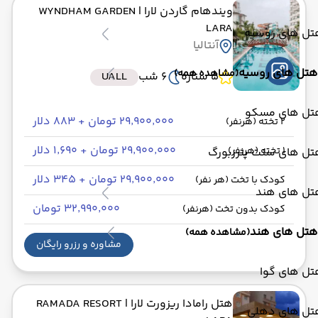
ویندهام گاردن لارا
| WYNDHAM GARDEN
LARA
تل های روسیه
آنتالیا
هتل های روسیه
(مشاهده همه)
5 ستاره
6 شب
UALL
تل های مسکو
۲۹٬۹۰۰٬۰۰۰ تومان + ۸۸۳ دلار
2 تخته (هرنفر)
۲۹٬۹۰۰٬۰۰۰ تومان + ۱٬۶۹۰ دلار
1 تخته (هرنفر)
تل های سنت پترزبورگ
۲۹٬۹۰۰٬۰۰۰ تومان + ۳۴۵ دلار
کودک با تخت (هر نفر)
تل های هند
۳۲٬۹۹۰٬۰۰۰ تومان
کودک بدون تخت (هرنفر)
هتل های هند
(مشاهده همه)
مشاوره و رزرو رایگان
تل های گوا
هتل رامادا ریزورت لارا
| RAMADA RESORT
تل های دهلی