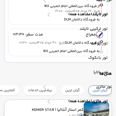
از فرودگاه بین‌المللی امام خمینی IKA
تاریخ : 22 مرداد 1405
ساعت : 22:00
تور تایلند
(مشاهده همه)
به فرودگاه دالامان DLM
تور ترکیبی تایلند
معراج
مدت سفر: 03:30
تور پوکت
از فرودگاه دالامان DLM
تاریخ : 30 مرداد 1405
ساعت : 01:30
به فرودگاه بین‌المللی امام خمینی IKA
تور بانکوک
تور پاتایا
هتل‌ها
تور مالزی
ارزان ترین
گران ترین
بیشترین خدمات
کمترین ست
تور مالزی
(مشاهده همه)
کمر استار آنتالیا
| KEMER STAR
تور ترکیبی مالزی