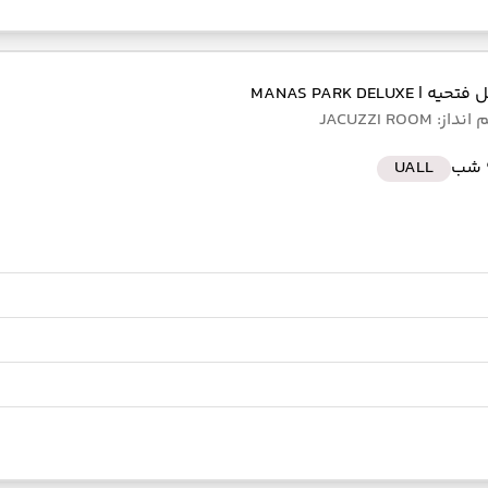
ل فتحیه
| MANAS PARK DELUXE
: JACUZZI ROOM
ب
UALL