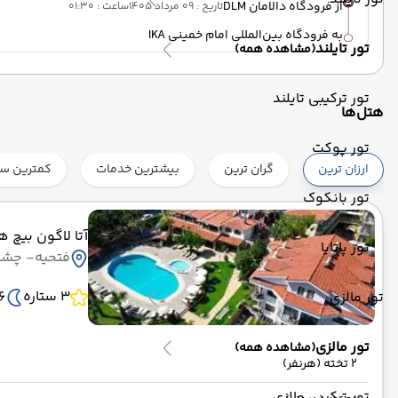
از فرودگاه دالامان DLM
تاریخ : 09 مرداد 1405
ساعت : 01:30
به فرودگاه بین‌المللی امام خمینی IKA
تور تایلند
(مشاهده همه)
تور ترکیبی تایلند
هتل‌ها
تور پوکت
ارزان ترین
گران ترین
بیشترین خدمات
کمترین ست
تور بانکوک
آتا لاگون بیچ 
تور پاتایا
فتحیه
- چشم ا
3 ستاره
6 ش
تور مالزی
تور مالزی
(مشاهده همه)
2 تخته (هرنفر)
تور ترکیبی مالزی