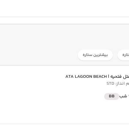
اره
بیشترین ستاره
هتل فتحیه
| ATA LAGOON BEACH
نداز: STD
ب
BB