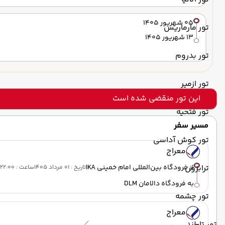
05 شهریور 1405
تور مارماریس
13 شهریور 1405
تور بدروم
تور ازمیر
این تور منقضی شده است
تور فتحیه
مسیر سفر
تور کوش آداسی
معراج
از فرودگاه بین‌المللی امام خمینی IKA
ترابزون
تاریخ : 01 مرداد 1405
ساعت : 22:00
به فرودگاه دالامان DLM
تور چشمه
معراج
تور تایلند