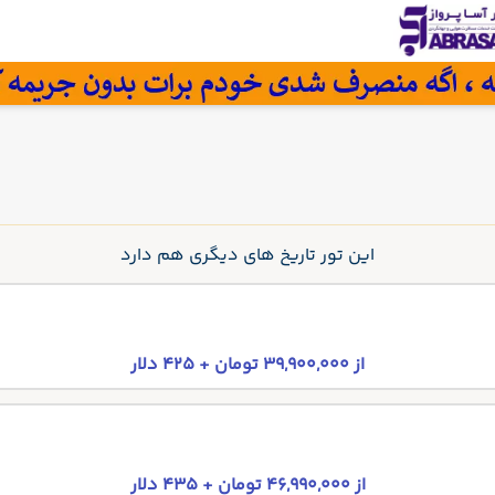
این تور تاریخ های دیگری هم دارد
از 39,900,000 تومان + 425 دلار
از 46,990,000 تومان + 435 دلار