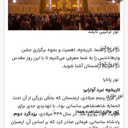
تور تایلند
(مشاهده همه)
تور ترکیبی تایلند
تور پوکت
در این راهنما، تاریخچه، اهمیت و نحوه برگزاری جشن
وارطانانتس را به شما معرفی می‌کنیم تا با این روز مقدس
تور بانکوک
در تقویم ارمنستان آشنا شوید.
تور پاتایا
تاریخچه نبرد آوارایر:
تور مالزی
در قرن پنجم میلادی، ارمنستان که بخش بزرگی از آن تحت
الحمایه شاهنشاهی ساسانی بود، با تهدیدی جدی برای
تور مالزی
(مشاهده همه)
هویت خود روبرو شد. در سال ۴۴۹ میلادی،
یزدگرد دوم
،
پادشاه ساسانی، فرمانی صادر کرد که بر اساس آن، ارمنیان
تور ترکیبی مالزی