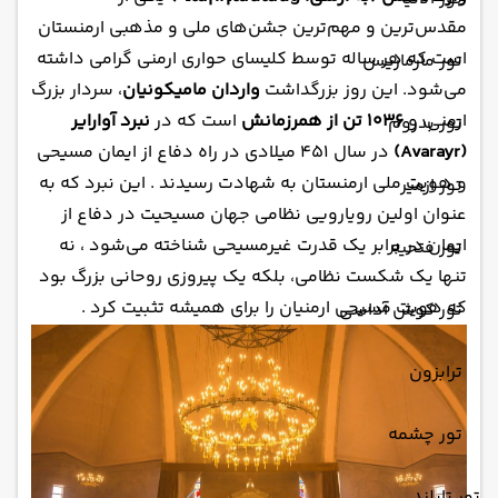
مقدس‌ترین و مهم‌ترین جشن‌های ملی و مذهبی ارمنستان
است که هر ساله توسط کلیسای حواری ارمنی گرامی داشته
تور مارماریس
می‌شود. این روز بزرگداشت
واردان مامیکونیان
، سردار بزرگ
ارمنی، و
۱۰۳۶ تن از همرزمانش
است که در
نبرد آوارایر
تور بدروم
(Avarayr)
در سال ۴۵۱ میلادی در راه دفاع از ایمان مسیحی
و هویت ملی ارمنستان به شهادت رسیدند . این نبرد که به
تور ازمیر
عنوان اولین رویارویی نظامی جهان مسیحیت در دفاع از
ایمان در برابر یک قدرت غیرمسیحی شناخته می‌شود ، نه
تور فتحیه
تنها یک شکست نظامی، بلکه یک پیروزی روحانی بزرگ بود
که هویت مسیحی ارمنیان را برای همیشه تثبیت کرد .
تور کوش آداسی
ترابزون
تور چشمه
تور تایلند