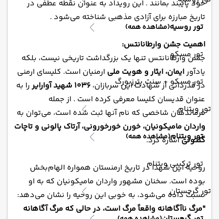
خود پایبند بمانند . این رویداد به عنوان نقطه عطفی در
تاریخ مبارزه برای آزادی مذهبی شناخته می‌شود .
تور روسیه
(مشاهده همه)
اهمیت جشن وارطانانتس:
تور مسکو
جشن وارطانانتس تنها یک بزرگداشت تاریخی نیست، بلکه
یادآور
ایمان، ایثار و هویت ملی
ارمنیان است. کلیسای ارمنی
تور مسکو + سنت پترزبورگ
در قدردانی از شهادت این سربازان،
۱۰۳۶ شهید آوارایر
را به
عنوان قدیسان کلیسا معرفی کرده است . از جمله
تور ویتنام
فرماندهان شاخصی که نام آنها ثبت شده است، می‌توان به
واردان مامیکونیان، خورن خورخورونی، آرتاک پالونی و تاچات
تور ویتنام
(مشاهده همه)
گنتونی
اشاره کرد.
تور ترکیبی ویتنام
روحیه این شهدا در تاریخ ارمنستان همواره الهام‌بخش
بوده است. سخنان مشهور واردان مامیکونیان که به او
تور گرجستان
نسبت داده می‌شود، به خوبی این روحیه را نشان می‌دهد:
"مرگ ناآگاهانه واقعاً مرگ است، در حالی که مرگ آگاهانه
تور گرجستان