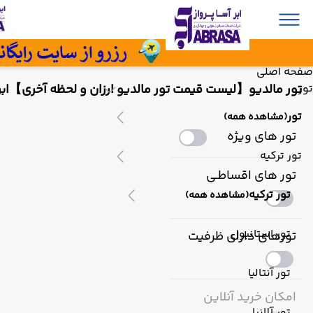
صفحه اصلی
تور مالدیو【لیست قیمت تور مالدیو ارزان و لحظه آخری】ابرآ
تور
تور
(مشاهده همه)
تور های ویژه
تور ترکیه
تور های اقساطـی
تور ترکیه
(مشاهده همه)
تور استانبول
تورهای دارای ظرفیت
تور آنتالیا
امکان خرید آنلاین
تور آلانیا