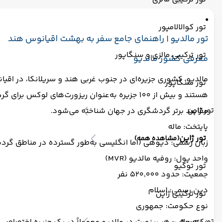
تور کوالالامپور
تور مالدیو | راهنمای جامع سفر به بهشت اقیانوس هند
تور ترکیبی مالزی و سنگاپور
معرفی کشور مالدیو
تور سنگاپور
هستند و بیش از ۱۰۰ جزیره به‌عنوان ریزورت‌های لوکس برای گردشگران در نظر گرفته شده‌اند.
تور ژاپن
مقاصد برتر گردشگری در جهان شناخته می‌شود.
پایتخت: ماله
تور ژاپن
(مشاهده همه)
زبان رسمی: دیوهی (اما انگلیسی به‌طور گسترده در مناطق گ
واحد پول: روفیه مالدیو (MVR)
تور توکیو
جمعیت: حدود ۵۲۰٬۰۰۰ نفر
دین رسمی: اسلام
تور ترکیبی ژاپن
نوع حکومت: جمهوری
تور روسیه