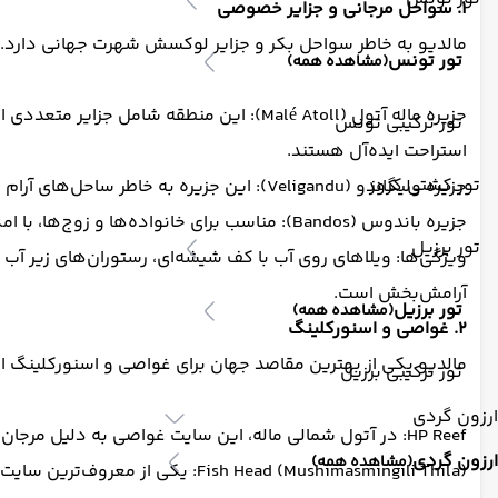
۱. سواحل مرجانی و جزایر خصوصی
مالدیو به خاطر سواحل بکر و جزایر لوکسش شهرت جهانی دارد. 
تور تونس
(مشاهده همه)
جزیره ماله آتول (Malé Atoll): این منطقه
تور ترکیبی تونس
استراحت ایده‌آل هستند.
تور کشتی کروز
جزیره ولیگاندو (Veligandu): این جزیره به خاطر ساحل‌های آرام و ویلاهای روی آب معروف است. زوج‌ها برای ماه عسل این مکان را به دلیل فضای رمانتیک و خلوت انتخاب می‌کنند.
جزیره باندوس (Bandos): مناسب برای خانواده‌ها و زوج‌ها، با امکانات متنوع مثل اسپا، رستوران‌های لوکس و فعالیت‌های آبی. ساحل این جزیره برای پیاده‌روی و عکاسی بسیار زیبا است.
تور برزیل
آرامش‌بخش است.
تور برزیل
(مشاهده همه)
۲. غواصی و اسنورکلینگ
مالدیو یکی از بهترین مقاصد جهان برای غواصی و اسنورکلینگ ا
تور ترکیبی برزیل
ارزون گردی
HP Reef: در آتول شمالی ماله، این سایت غواصی به دلیل مرجان‌های رنگارنگ و جریان‌های آبی ملایم معروف است. ماهی‌های استوایی، لاک‌پشت‌ها و کوسه‌های صخره‌ای در اینجا فراوان‌اند.
ارزون گردی
(مشاهده همه)
sh Head (Mushimasmingili Thila