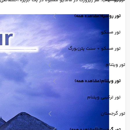
نکته جالب: هر ریزورت در مالدیو معمولاً در یک جزیره اختصاصی
تور روسیه
(مشاهده همه)
تور مسکو
تور مسکو + سنت پترزبورگ
تور ویتنام
تور ویتنام
(مشاهده همه)
تور ترکیبی ویتنام
تور گرجستان
تور گرجستان