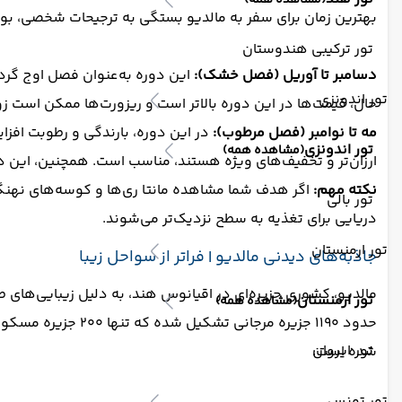
(مشاهده همه)
بهترین زمان برای سفر به مالدیو بستگی به ترجیحات شخصی، بود
تور ترکیبی هندوستان
دسامبر تا آوریل (فصل خشک):
این دوره به‌عنوان فصل اوج گردش
تور اندونزی
حال، قیمت‌ها در این دوره بالاتر است و ریزورت‌ها ممکن است زو
مه تا نوامبر (فصل مرطوب):
در این دوره، بارندگی و رطوبت افزای
تور اندونزی
(مشاهده همه)
ارزان‌تر و تخفیف‌های ویژه هستند، مناسب است. همچنین، این دوره
نکته مهم:
اگر هدف شما مشاهده مانتا ری‌ها و کوسه‌های نهنگی ا
تور بالی
دریایی برای تغذیه به سطح نزدیک‌تر می‌شوند.
تور ارمنستان
جاذبه‌های دیدنی مالدیو | فراتر از سواحل زیبا
مالدیو، کشوری جزیره‌ای در اقیانوس هند، به دلیل زیبایی‌های 
تور ارمنستان
(مشاهده همه)
حدود ۱۱۹۰ جزیره مرجانی تشکیل شده که تنها ۲۰۰ جزیره مسکونی و حدود ۱۰۰ جزیره به‌عنوان استراحتگاه‌های توریستی توسعه یافته‌اند. در ادامه،
تور ایروان
شده است:
تور تونس