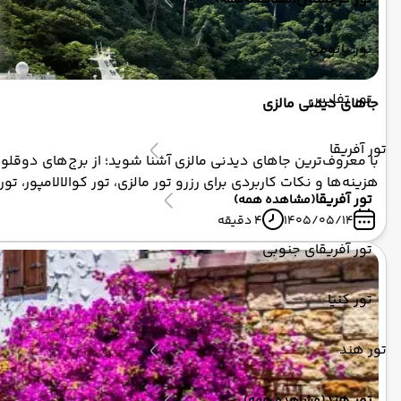
(مشاهده همه)
تور باتومی
تور تفلیس
جاهای دیدنی مالزی
تور آفریقا
با معروف‌ترین جاهای دیدنی مالزی آشنا شوید؛ از برج‌های دوقلوی 
هزینه‌ها و نکات کاربردی برای رزرو تور مالزی، تور کوالالامپور، تور
تور آفریقا
(مشاهده همه)
1405/05/14
4 دقیقه
تور آفریقای جنوبی
تور کنیا
تور هند
تور هند