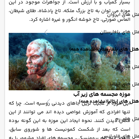
بسیار کمیاب و با ارزش است. از جواهرات موجود در این
موزه می ‌توان به تاج بزرگ ملکه، تاج پادشاه، طلای شیطان،
ل های ایروان
الماس صورتی، تاج خوشه انگور و غیره اشاره کرد.
ل های بلغارستان
هتل های بلغارستان
(مشاهده همه)
ل های وارنا
ل های ایتالیا
موزه مجسمه‌ های زیر آب
هتل های ایتالیا
(مشاهده همه)
این موزه از عجیب ‌ترین جاهای دیدنی روسیه است. چرا که
تنها افرادی که آموزش غواصی دیده اند می ‌توانند از این
تل های رم
مکان دیدن کنند. نحوه ایجاد این موزه به این گونه بوده
است که بعد از شکست کمونیست ‌ها و شوروی سابق،
تل های فلورانس
شخصی به نام برومنسکی، مجسمه ‌های افراد مشهور را به