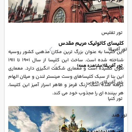
(مشاهده همه)
تور باتومی
تور تفلیس
کلیسای کاتولیک مریم مقدس
تور آفریقا
این کلیسا به عنوان بزرگ ‌ترین مکان مذهبی کشور روسیه
شناخته شده است. ساخت این کلیسا از سال 1901 تا 1911
تور آفریقا
(مشاهده همه)
طول کشیده است و معماری شگفت انگیزی دارد. معماری
این بنا از سبک کلیساهای وست مینستر لندن و میلان الهام
تور آفریقای جنوبی
گرفته شده است. رنگ قرمز و ظاهر اسرار آمیز این کلیسا،
هر بیننده ای را مجذوب خود می ‌کند.
تور کنیا
تور هند
تور هند