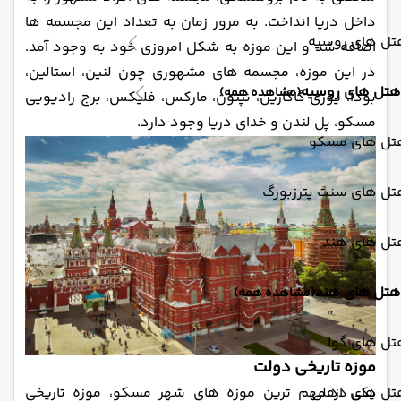
داخل دریا انداخت. به مرور زمان به تعداد این مجسمه‌ ها
تل های روسیه
اضافه شد و این موزه به شکل امروزی خود به وجود آمد.
در این موزه، مجسمه ‌های مشهوری چون لنین، استالین،
هتل های روسیه
(مشاهده همه)
بودا، یوری گاگارین، نپتون، مارکس، فلیکس، برج رادیویی
مسکو، پل لندن و خدای دریا وجود دارد.
تل های مسکو
تل های سنت پترزبورگ
تل های هند
هتل های هند
(مشاهده همه)
تل های گوا
موزه تاریخی دولت
تل های دهلی
یکی از مهم ‌ترین موزه‌ های شهر مسکو، موزه تاریخی