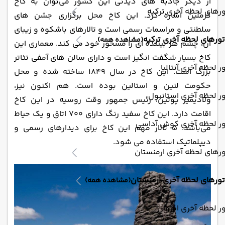
از دیگر جاذبه ‌های دیدنی این کشور می‌توان به کاخ
رهای لحظه آخری ترکیه
کرملین اشاره کرد. این کاخ محل برگزاری جشن ‌های
سلطنتی و مراسمات رسمی ‌است و تالارهای باشکوه و زیبای
تورهای لحظه آخری ترکیه
(مشاهده همه)
آن، چشم هر بیننده ای را مسحور خود می ‌کند. معماری این
کاخ بسیار شگفت انگیز است و دارای سالن‌ های آمفی تئاتر
ر لحظه آخری آنتالیا
بزرگ است. این کاخ در سال 1849 ساخته شده و محل
حکومت لنین و استالین بوده است. هم اکنون نیز،
ر لحظه آخری استانبول
ولادیمیر پوتین، رئیس جمهور وقت روسیه در این کاخ
اقامت دارد. این کاخ سفید رنگ دارای 700 اتاق و یک حیاط
ور لحظه آخری کوش آداسی
می‌باشد. 5 تالار مهم این کاخ برای دیدارهای رسمی ‌و
دیپلماتیک استفاده می‌ شود.
رهای لحظه آخری ارمنستان
تورهای لحظه آخری ارمنستان
(مشاهده همه)
ر لحظه آخری ایروان