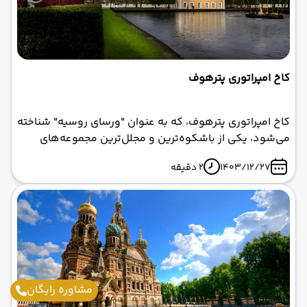
کاخ امپراتوری پترهوف
کاخ امپراتوری پترهوف، که به عنوان "ورسای روسیه" شناخته
می‌شود، یکی از باشکوه‌ترین و مجلل‌ترین مجموعه‌های
سلطنتی در جهان است. این کاخ که در نزدیکی سن پترزبورگ
1403/12/27
2 دقیقه
قرار دارد، نمادی از قدرت، زیبایی و هنر معماری روسیه در
دوران پتر کبیر محسوب می‌شود. اگر قصد سفر به روسیه را
دارید، تور روسیه با ابرآسا پرواز می‌تواند بهترین گزینه برای
بازدید از این شاهکار تاریخی باشد.
مشاوره رایگان