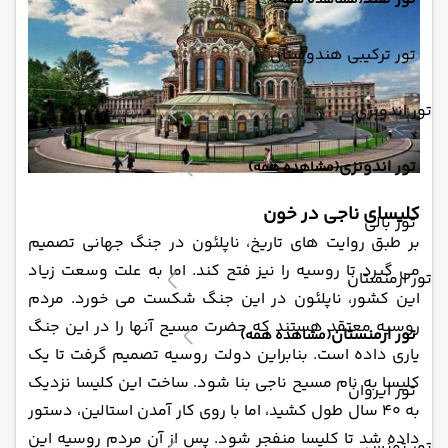
(مشاهده همه)
تور ترکیبی هندوستان
تور اندونزی
تور اندونزی
(مشاهده همه)
کلیسای ناجی در خون
تور بالی
بر طبق روایت ‌های تاریخ، ناپلئون در جنگ جهانی تصمیم
می ‌گیرد تا روسیه را نیز فتح کند. اما به علت وسعت زیاد
تور ارمنستان
این کشور، ناپلئون در این جنگ شکست می ‌خورد. مردم
روسیه معتقد هستند که حضرت مسیح آنها را در این جنگ
تور ارمنستان
(مشاهده همه)
یاری داده است. بنابراین دولت روسیه تصمیم گرفت تا یک
کلیسا به نام مسیح ناجی بنا شود. ساخت این کلیسا نزدیک
تور ایروان
به 40 سال طول کشید، اما با روی کار آمدن استالین، دستور
داده شد تا کلیسا منفجر شود. پس از آن مردم روسیه این
تور تونس