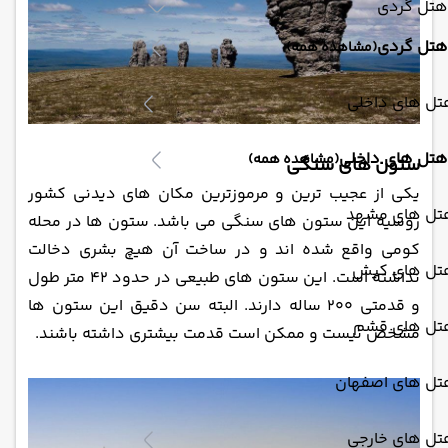
هتل گردی
هتل گردی
(مشاهده همه)
تل های داخلی
هتل های داخلی
(مشاهده همه)
ستون‌ های سنگی
یکی از عجیب ‌ترین و مرموزترین مکان ‌های دیدنی کشور
تل های مشهد
روسیه این ستون‌ های سنگی می ‌باشد. ستون ‌ها در محله
کومی ‌واقع شده اند و در ساخت آن هیچ بشری دخالت
تل های کیش
نداشته است. این ستون ‌های طبیعی در حدود 42 متر طول
و قدمتی 200 ساله دارند. البته سن دقیق این ستون ‌ها
تل های قشم
مشخص نیست و ممکن است قدمت بیشتری داشته باشند.
تل های اصفهان
تل های خارجی