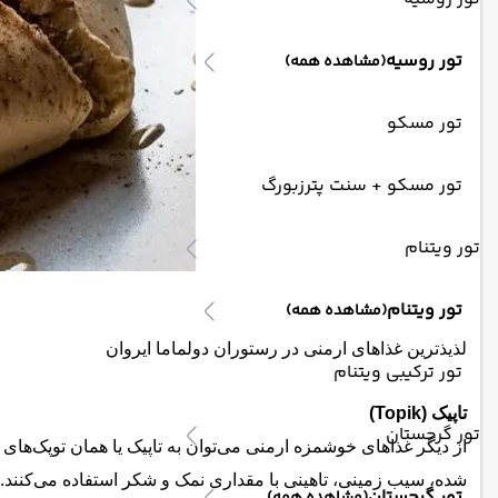
تور روسیه
(مشاهده همه)
تور مسکو
تور مسکو + سنت پترزبورگ
تور ویتنام
تور ویتنام
(مشاهده همه)
لذیذترین غذاهای ارمنی در رستوران دولماما ایروان
تور ترکیبی ویتنام
تاپیک (Topik)
تور گرجستان
از دیگر غذاهای خوشمزه ارمنی می‌توان به تاپیک یا همان توپک‌ها
شده، سیب زمینی، تاهینی با مقداری نمک و شکر استفاده می‌کنند. ال
تور گرجستان