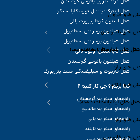
هتل گرند گلوریا باتومی گرجستان
هتل اینترکنتیننتال تورسکایا مسکو
ل های ایروان
هتل استون کوتا ریزورت بالی
هتل هیلتون بومونتی استانبول
ل های بلغارستان
هتل هیلتون بومونتی استانبول
هتل های بلغارستان
(مشاهده همه)
هتل کاپا سنس اوبود بالی
هتل هیلتون باتومی گرجستان
ل های وارنا
هتل ماریوت واسیلیفسکی سنت پترزبورگ
ل های ایتالیا
کجا بریم ؟ چی کار کنیم ؟
راهنمای سفر به گرجستان
هتل های ایتالیا
(مشاهده همه)
راهنمای سفر به مالدیو
راهنمای سفر به بالی
تل های رم
راهنمای سفر به تایلند
تل های فلورانس
راهنمای سفر به دبی