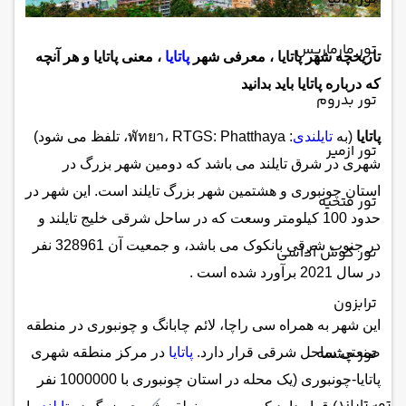
تور مارماریس
تاریخچه شهر پاتایا ، معرفی شهر
پاتایا
، معنی پاتایا و هر آنچه
که درباره پاتایا باید بدانید
تور بدروم
پاتایا
(به
تایلندی
: พัทยา، RTGS: Phatthaya، تلفظ می شود)
تور ازمیر
شهری در شرق تایلند می باشد که دومین شهر بزرگ در
استان چونبوری و هشتمین شهر بزرگ تایلند است. این شهر در
تور فتحیه
حدود 100 کیلومتر وسعت که در ساحل شرقی خلیج تایلند و
در جنوب شرقی بانکوک می باشد، و جمعیت آن 328961 نفر
تور کوش آداسی
در سال 2021 برآورد شده است .
ترابزون
این شهر به همراه سی راچا، لائم چابانگ و چونبوری در منطقه
تور چشمه
صنعتی ساحل شرقی قرار دارد.
پاتایا
در مرکز منطقه شهری
پاتایا-چونبوری (یک محله در استان چونبوری با 1000000 نفر
تور تایلند