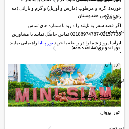
(مشاهده همه)
فوریه)، گرم و مرطوب (مارس و آوریل) و گرم و بارانی (مه
تور ترکیبی هندوستان
تا نوامبر).
اگر قصد سفر به تایلند را دارید با شماره های تماس
تور اندونزی
02157738-02188974787 تماس حاصل نمایید با مشاورین
ابرآسا پرواز شما را در رابطه با خرید
تور پاتایا
راهنمایی نمایند
تور اندونزی
(مشاهده همه)
.
تور بالی
تور ارمنستان
تور ارمنستان
(مشاهده همه)
تور ایروان
تور تونس