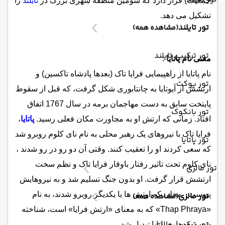
جمعیت) قرار دارد که سومین منطقه شهری بزرگ در
تایلند
را
تشکیل می دهد.
تور تایلند
(مشاهده همه)
تور ترکیبی تایلند
معنی نام پاتایا
:
نام پاتایا از راهپیمایی فرایا تاک (بعدها پادشاه تاکسین) و
تور پوکت
ارتشش از آیوتایا به چانتابوری شکل گرفت، که قبل از سقوط
پایتخت سابق به دست مهاجمان برمه در سال 1767 اتفاق
تور بانکوک
افتاد. زمانی که ارتش او به مجاورت مکان فعلی رسید.
پاتایا
،
فرایا تاک با نیروهای یک رهبر محلی به نام نای کلوم روبرو شد
تور پاتایا
که سعی کردند او را تعقیب کنند. وقتی آن دو رو در رو شدند ،
نای کلوم تحت تاثیر رفتار باوقار فرایا تاک و نظم سخت
تور مالزی
ارتشش قرار گرفت. او بدون جنگ تسلیم شد و به نیروهایش
پیوست. محلی که ارتش ها با یکدیگر روبرو شدند، به نام
تور مالزی
(مشاهده همه)
«Thap Phraya» که به معنای «ارتش فرایا» است، شناخته
تور ترکیبی مالزی
شد و بعدها به پاتایا تبدیل شد .