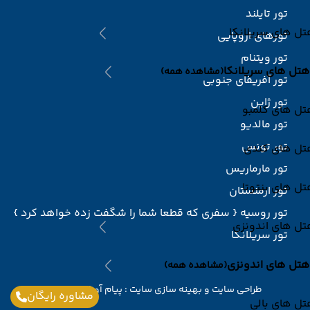
تور تایلند
ل های سریلانکا
تورهای اروپایی
تور ویتنام
هتل های سریلانکا
(مشاهده همه)
تور آفریقای جنوبی
تور ژاپن
تل های کلمبو
تور مالدیو
تور تونس
تل های کندی
تور مارماریس
ل های بنتوتا
تور ارمنستان
تور روسیه { سفری که قطعا شما را شگفت زده خواهد کرد }
تل های اندونزی
تور سریلانکا
هتل های اندونزی
(مشاهده همه)
طراحی سایت
و
بهینه سازی سایت
:
پیام آوران پارسیان
مشاوره رایگان
ل های بالی