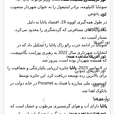
(مشاهده همه)
سونتایا کانپلومه، برادر ایتتیفول را به عنوان شهردار منصوب
تور باتومی
کرد.
در طول همه‌گیری کووید-19، اقتصاد پاتایا به دلیل
تور تفلیس
محدودیت‌های مسافرتی که گردشگری را محدود می‌کرد،
بسیار آسیب دید.
تور آفریقا
سونتایا در ادامه حزب رائو راک پاتایا را تشکیل داد که در
انتخابات شهرداری سال 2022 به رهبری پورامت نگامپیچت،
تور آفریقا
(مشاهده همه)
که همیشه شهردار بوده است، پیروز شد.
در 4 نوامبر 2023،
پاتایا
جایزه ارزیابی یکپارچگی و شفافیت را
تور آفریقای جنوبی
برای بالاترین رده توسعه دریافت کرد. این جایزه توسط
کمیسیون ملی مبارزه با فساد به Poramet در خانه دولت در
تور کنیا
بانکوک اهدا شد.
آب و هوا
تور هند
پاتایا
دارای آب و هوای گرمسیری مرطوب و خشک است که
تور هند
به فصول زیر تقسیم می شود: گرم و خشک (دسامبر تا