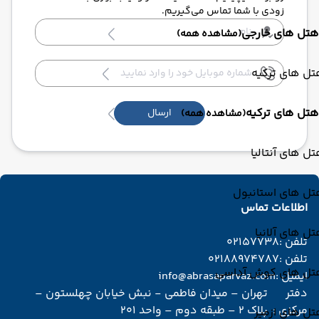
زودی با شما تماس می‌گیریم.
هتل های خارجی
(مشاهده همه)
ل های ترکیه
هتل های ترکیه
ارسال
(مشاهده همه)
ل های آنتالیا
تل های استانبول
اطلاعات تماس
ل های آلانیا
تلفن :
02157738
تلفن :
02188974787
تل های کوش آداسی
ایمیل :
info@abrasaparvaz.com
دفتر
تهران – میدان فاطمی - نبش خیابان چهلستون –
مرکزی :
پلاک 2 – طبقه دوم – واحد 201
ل های ازمیر