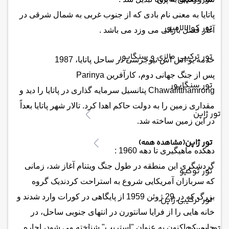
پاتایا به معنی نام بادی که از جنوب غربی به شمال شرقی در
تور کوالالامپور
آغاز فصل بارانی می وزد می باشد .
تور ترکیبی مالزی و سنگاپور
خدمه یو اس اس نیوجرسی در ساحل پاتایا، 1987
پس از جنگ جهانی دوم، کارآفرین Parinya
تور سنگاپور
Chawalitthamrong پتانسیل سرمایه گذاری در پاتایا را دید و
مقداری زمین را به دولت حاکم اهدا کرد. تالار شهر پاتایا بعداً
تور ژاپن
در این زمین ساخته شد.
تور ژاپن
(مشاهده همه)
دهکده ماهیگیری تا دهه 1960 :
گردشگری این منطقه در طول جنگ ویتنام آغاز شد، زمانی
تور توکیو
که سربازان آمریکایی شروع به استراحت کردند
یک گروه
بزرگ که در 29 ژوئن 1959 از پایگاهی در کورات وارد شدند و
تور ترکیبی ژاپن
خانه هایی را از فرایا سانتورن در انتهای جنوبی ساحل، در
تور روسیه
جایی که اکنون به عنوان "استریپ" شناخته می شود، اجاره