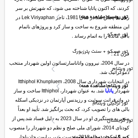
کردند، که اکنون پاتایا شناخته می شود، که شهرتش بر سر
تور روسیه
(مشاهده همه)
زبان ها پخش شد.
در سال 1981، تاجر Lek Viriyaphan در
این منطقه شروع به ساخت و ساز کرد و پروژهای ناتمام
تور مسکو
باقی مانده را به اتمام رساند .
تور مسکو + سنت پترزبورگ
قرن 21 :
در سال 2004، نیروون واتاناسارتساتون اولین شهردار منتخب
تور ویتنام
دموکراتیک شد.
در انتخابات شهرداری سال 2008، Itthiphol Khunpluem
تور ویتنام
(مشاهده همه)
شهردار
پاتایا
شد. به عنوان شهردار، Itthiphol ساخت و ساز
در واترفرانت سوئیت و رزیدنس آپارتمان در نزدیکی اسکله
تور ترکیبی ویتنام
بالی های را تصویب کرد، که بحث برانگیز شد. تأیید او بعداً
منجر به دستگیری او در سال 2023 به دلیل فساد شد.پس از
تور گرجستان
کودتای 2014، شورای ملی صلح و نظم دو شهردار را منصوب
تور گرجستان
کرد تا اینکه در سال 2018، نخست وزیر پرایوت چان-اچا،