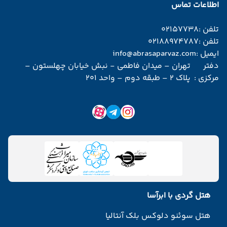
اطلاعات تماس
تلفن :
02157738
تلفن :
02188974787
ایمیل :
info@abrasaparvaz.com
دفتر
تهران – میدان فاطمی - نبش خیابان چهلستون –
مرکزی :
پلاک 2 – طبقه دوم – واحد 201
هتل گردی با ابرآسا
هتل سوئنو دلوکس بلک آنتالیا