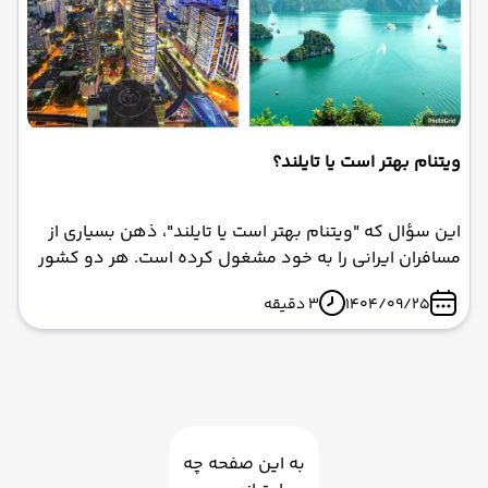
ویتنام بهتر است یا تایلند؟
این سؤال که "ویتنام بهتر است یا تایلند"، ذهن بسیاری از
مسافران ایرانی را به خود مشغول کرده است. هر دو کشور
مقاصدی فوق‌العاده برای تورهای خارجی هستند، اما بسته به
1404/09/25
3 دقیقه
سلیقه شما – آیا عاشق ماجراجویی هستید یا به دنبال
استراحت در سواحل؟ – یکی ممکن است بیشتر به دلتان
بنشیند.
به این صفحه چه