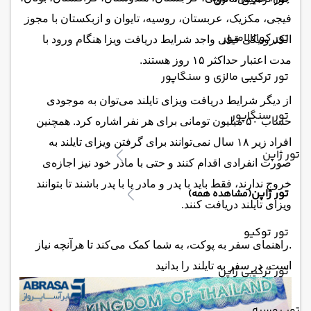
فیجی، مکزیک، عربستان، روسیه، تایوان و ازبکستان با مجوز
تور کوالالامپور
الکترونیکی قبلی واجد شرایط دریافت ویزا هنگام ورود با
مدت اعتبار حداکثر ۱۵ روز هستند.
تور ترکیبی مالزی و سنگاپور
از دیگر شرایط دریافت ویزای تایلند می‌توان به موجودی
تور سنگاپور
حساب ۵۰ میلیون تومانی برای هر نفر اشاره کرد. همچنین
افراد زیر ۱۸ سال نمی‌توانند برای گرفتن ویزای تایلند به
تور ژاپن
صورت انفرادی اقدام کنند و حتی با مادر خود نیز اجازه‌ی
خروج ندارند، فقط باید با پدر و مادر یا با پدر باشند تا بتوانند
تور ژاپن
(مشاهده همه)
ویزای تایلند دریافت کنند.
تور توکیو
.راهنمای سفر به پوکت، به شما کمک می‌کند تا هرآنچه نیاز
است، در سفر به تایلند را بدانید
تور ترکیبی ژاپن
تور روسیه