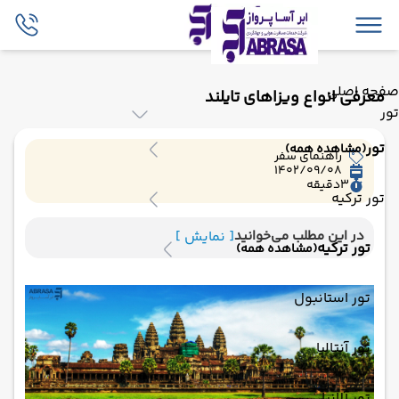
صفحه اصلی
معرفی انواع ویزاهای تایلند
تور
تور
(مشاهده همه)
راهنمای سفر
1402/09/08
3
دقیقه
تور ترکیه
در این مطلب می‌خوانید
[ نمایش ]
تور ترکیه
(مشاهده همه)
تور استانبول
تور آنتالیا
تور آلانیا