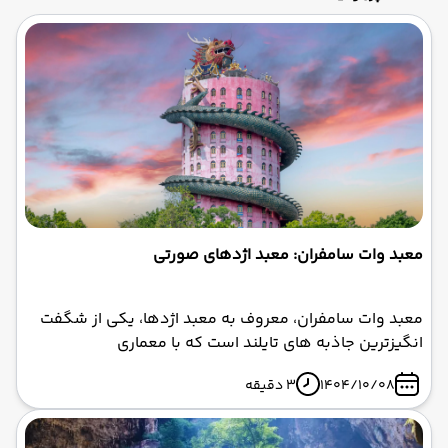
معبد وات سامفران: معبد اژدهای صورتی
معبد وات سامفران، معروف به معبد اژدها، یکی از شگفت‌
انگیزترین جاذبه‌ های تایلند است که با معماری
منحصربه‌فردش، بازدیدکنندگان را به دنیای افسانه‌ها می‌برد.
1404/10/08
3 دقیقه
این معبد صورتی‌رنگ با اژدهای غول‌پیکر پیچیده دور برج ۱۷
طبقه‌اش، نه تنها یک مکان مذهبی، بلکه نمادی از خلاقیت و
رمزآلودگی بودایی است.