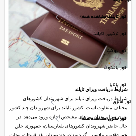
تور تایلند
(مشاهده همه)
تور ترکیبی تایلند
تور پوکت
تور بانکوک
تور پاتایا
شرایط دریافت ویزای تایلند
شرایط دریافت ویزای تایلند برای شهروندان کشورهای
تور مالزی
مختلف متفاوت است. کشور تایلند برای شهروندان چند کشور
بدون ویزا و تعداد روزهای مشخص اجازه ورود می‌دهد. در
تور مالزی
(مشاهده همه)
حال حاضر شهروندان کشورهای بلغارستان، جمهوری خلق
تور ترکیبی مالزی
چین، قبرس، اتیوپی، گرجستان، هندوستان، قزاقستان، بوتان،