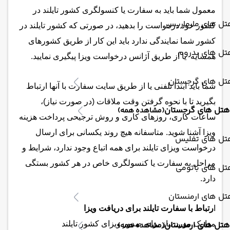
معمول شما باید به سفارت یا کنسولگری کشور تایلند در
تل های مارماریس
کشور خود درخواست را بدهید، در صورتی که کشور تایلند در
کشور شما نمایندگی ندارد باید این کار از طریق کشورهای
تل های بدروم
همسایه یا از طریق آژانس درخواست ویزا پیگیری نمایید.
تل های گرجستان
شما باید ابتدا تلفنی یا از طریق سایت سفارت با آنها ارتباط
بگیرید تا با نحوه گرفتن وقت ملاقات (در صورت نیاز)،
هتل های گرجستان
(مشاهده همه)
ساعات کاری، روزهای کاری و روش ترجیحی پرداخت هزینه
ویزا آشنا شوید. متاسفانه هیچ روند یکسانی برای ارسال
تل های تفلیس
درخواست ویزای تایلند برای همه اتباع وجود ندارد، شرایط و
مراحل به سفارت یا کنسولگری خاص در هر کشور بستگی
تل های باتومی
دارد.
تل های ارمنستان
ا
رتباط با سفارت تایلند برای دریافت ویزا
هتل های ارمنستان
مدارک مورد نیاز برای صدور ویزای کشور تایلند
(مشاهده همه)