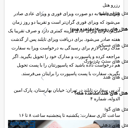
رزرو هتل
تل های روسیه
ویزای تایلند به دو صورت ویزای فوری و ویزای عادی صادر
می‌شود که ویزای فوری گران‌تر است و تقریبا دو روز زمان
هتل های روسیه
(مشاهده همه)
می‌برد، ولی ویزای عادی هزینه کمتری دارد و صرف تقریبا یک
هفته‌ صادر می‌شود. برای دریافت ویزای تایلند پس از گذشت
تل های مسکو
مدت زمان لازم برای رسیدگی به درخواست ویزا به سفارت
مراجعه کرده و پاسپورت و مدارک خود را تحویل بگیرید. اگر
تل های سنت پترزبورگ
هم درخواست داده باشید که پاسپورتتان را با پست تحویل
بگیرید، سفارت با پست پاسپورت را برایتان می‌فرستد.
تل های هند
آدرس سفارت تایلند در تهران: خیابان بهارستان، پارک امین
هتل های هند
(مشاهده همه)
الدوله، شماره ۴
تل های گوا
ساعت کاری سفارت: یکشنبه تا پنجشنبه ساعت ۸ تا ۱۶
تل های دهلی