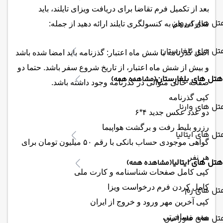
بعد از تکمیل فرم تقاضا برای دریافت ویزای تایلند، باید
ل های ایروان
مدارکی هم به کنسولگری تایلند ارائه دهید از جمله:
ل های بلغارستان
اصل گذرنامه با شش ماه اعتبار: گذزنامه باید امضا شده باشد
و بیش از شش ماه اعتبار، از تاریخ شروع سفر باشد. حتما دو
هتل های بلغارستان
(مشاهده همه)
صفحه خالی متوالی در گذرنامه وجود داشته باشد.
کپی گذرنامه
ل های وارنا
دو عدد عکس جدید ۴*۶
رزرو بلیط رفت و برگشت هواپیما
ل های ایتالیا
گواهی موجودی حساب بانکی با رقم ۵۰ میلیون تومان برای
هر نفر
هتل های ایتالیا
(مشاهده همه)
کپی کامل صفحات شناسنامه و کارت ملی
کامل کردن فرم درخواست ویزا
تل های رم
کپی آخرین مهر ورود و خروج از ایران
تل های فلورانس
بیمه مسافرتی