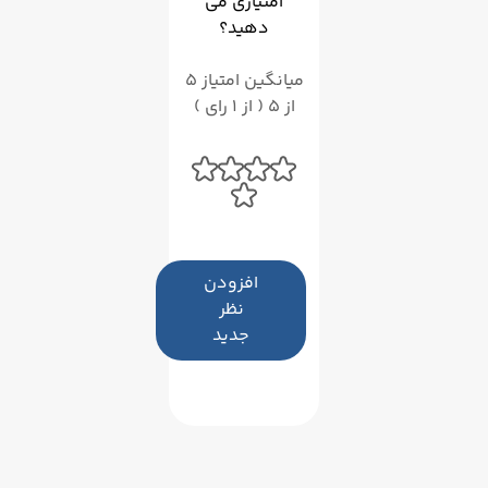
امتیازی می
دهید؟
میانگین امتیاز 5
از 5 ( از 1 رای )
افزودن
نظر
جدید