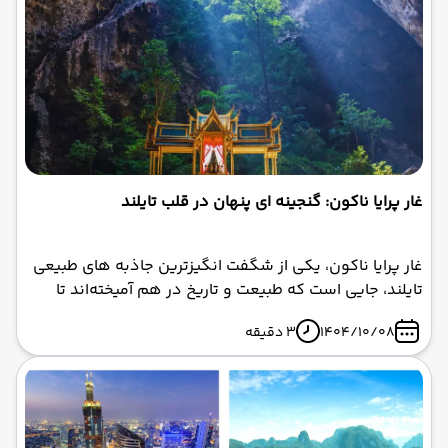
غار پرایا ناکون: گنجینه ای پنهان در قلب تایلند
غار پرایا ناکون، یکی از شگفت‌ انگیزترین جاذبه‌ های طبیعی
تایلند، جایی است که طبیعت و تاریخ در هم آمیخته‌اند تا
صحنه‌ای رویایی خلق کنند. تصور کنید وارد غاری می‌شوید
1404/10/08
3 دقیقه
که نور خورشید مانند پرتوهای طلایی از سقف فرو می‌ریزد و
بر روی یک pavilion سلطنتی قدیمی می‌تابد – این دقیقاً
همان چیزی است که غار پرایا ناکون را به یک مقصد
منحصربه‌ فرد تبدیل کرده است.