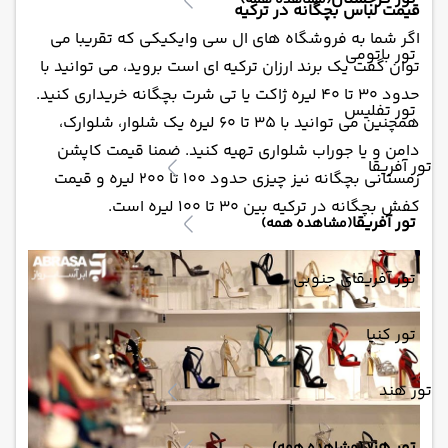
(مشاهده همه)
قیمت لباس بچگانه در ترکیه
اگر شما به فروشگاه های ال سی وایکیکی که تقریبا می
تور باتومی
توان گفت یک برند ارزان ترکیه ای است بروید، می توانید با
حدود 30 تا 40 لیره ژاکت یا تی شرت بچگانه خریداری کنید.
تور تفلیس
همچنین می توانید با 35 تا 60 لیره یک شلوار، شلوارک،
دامن و یا جوراب شلواری تهیه کنید. ضمنا قیمت کاپشن
تور آفریقا
زمستانی بچگانه نیز چیزی حدود 100 تا 200 لیره و قیمت
کفش بچگانه در ترکیه بین 30 تا 100 لیره است.
تور آفریقا
(مشاهده همه)
تور آفریقای جنوبی
تور کنیا
تور هند
تور هند