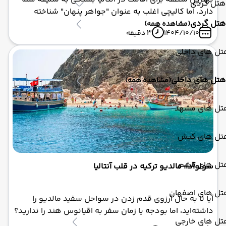
هتل گردی
دارد، اما کالیچی اغلب به عنوان "جواهر پنهان" شناخته
هتل گردی
می‌شود. برای تجربه‌ای بی‌دردسر، تورهای آماده را انتخاب
(مشاهده همه)
1404/10/10
3 دقیقه
کنید.
تل های داخلی
هتل های داخلی
(مشاهده همه)
تل های مشهد
تل های کیش
تل های قشم
سولوآدا: مالدیو ترکیه در قلب آنتالیا
تل های اصفهان
آیا تا به حال آرزوی قدم زدن در سواحل سفید مالدیو را
داشته‌اید، اما بودجه یا زمان سفر به اقیانوس هند را ندارید؟
تل های خارجی
سولوآدا، جواهر پنهان آنتالیا، دقیقاً همان چیزی است که به