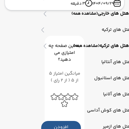
1404/09/29
3 دقیقه
دنبالش هستید! این جزیره کوچک و بکر، با آب‌های فیروزه‌ای
شفاف، غارهای اسرارآمیز و طبیعت دست‌نخورده، لقب
هتل های خارجی
(مشاهده همه)
"مالدیو ترکیه" را به خود اختصاص داده است. اگر عاشق
ماجراجویی، شنا در آب‌های کریستالی و عکاسی از مناظر
ل های ترکیه
خیره‌کننده هستید، سولوآدا مقصدی ایده‌آل برای شماست.
هتل های ترکیه
به این صفحه چه
(مشاهده همه)
امتیازی می
دهید؟
ل های آنتالیا
میانگین امتیاز 5
تل های استانبول
از 5 ( از 2 رای )
ل های آلانیا
تل های کوش آداسی
ل های ازمیر
افزودن