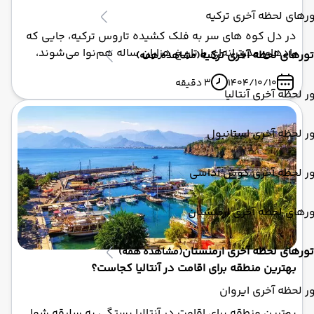
رهای لحظه آخری ترکیه
در دل کوه‌ های سر به‌ فلک‌ کشیده تاروس ترکیه، جایی که
بادهای مدیترانه‌ای با تاریخ هزاران ساله هم‌نوا می‌شوند،
تورهای لحظه آخری ترکیه
(مشاهده همه)
شهری باستانی به نام ترمسوس (Termessos) آرمیده است.
1404/10/10
3 دقیقه
این شهر، که به "لانه عقاب" معروف است، نه تنها یکی از
ر لحظه آخری آنتالیا
بهترین حفظ‌ شده‌ترین ویرانه‌های رومی و هلنیستی در
جهان به شمار می‌رود، بلکه نمادی از مقاومت و استقلال
ر لحظه آخری استانبول
است.
ور لحظه آخری کوش آداسی
رهای لحظه آخری ارمنستان
تورهای لحظه آخری ارمنستان
(مشاهده همه)
بهترین منطقه برای اقامت در آنتالیا کجاست؟
ر لحظه آخری ایروان
بهترین منطقه برای اقامت در آنتالیا بستگی به سلیقه شما