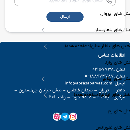
ل های ایروان
ارسال
ل های بلغارستان
هتل های بلغارستان
(مشاهده همه)
اطلاعات تماس
ل های وارنا
تلفن :
02157738
تلفن :
02188974787
ل های ایتالیا
ایمیل :
info@abrasaparvaz.com
دفتر
تهران – میدان فاطمی - نبش خیابان چهلستون –
هتل های ایتالیا
(مشاهده همه)
مرکزی :
پلاک 2 – طبقه دوم – واحد 201
تل های رم
تل های فلورانس