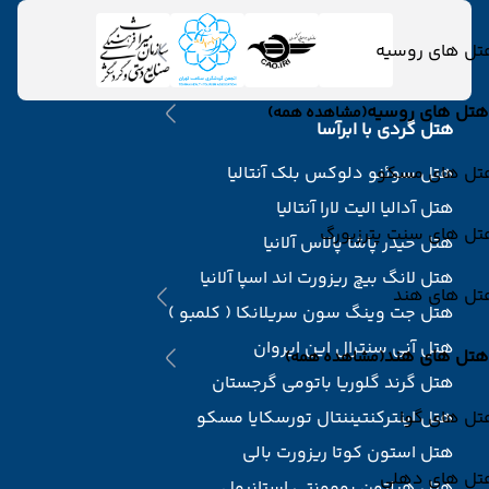
تل های روسیه
هتل های روسیه
(مشاهده همه)
هتل گردی با ابرآسا
تل های مسکو
هتل سوئنو دلوکس بلک آنتالیا
هتل آدالیا الیت لارا آنتالیا
تل های سنت پترزبورگ
هتل حیدر پاشا پالاس آلانیا
هتل لانگ بیچ ریزورت اند اسپا آلانیا
تل های هند
هتل جت وینگ سون سریلانکا ( کلمبو )
هتل آنی سنترال این ایروان
هتل های هند
(مشاهده همه)
هتل گرند گلوریا باتومی گرجستان
تل های گوا
هتل اینترکنتیننتال تورسکایا مسکو
هتل استون کوتا ریزورت بالی
تل های دهلی
هتل هیلتون بومونتی استانبول