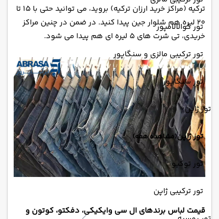
ترکیه (مراکز خرید ارزان ترکیه) بروید، می توانید حتی با 15 تا
20 لیره هم شلوار جین پیدا کنید. در ضمن در چنین مراکز
تور کوالالامپور
خریدی، تی شرت های 5 لیره ای هم پیدا می شود.
تور ترکیبی مالزی و سنگاپور
تور سنگاپور
تور ژاپن
تور ژاپن
(مشاهده همه)
تور توکیو
تور ترکیبی ژاپن
قیمت لباس برندهای ال سی وایکیکی، دفکتو، کوتون و
تور روسیه