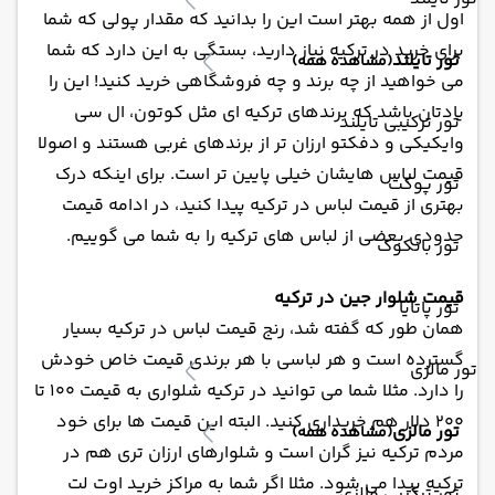
اول از همه بهتر است این را بدانید که مقدار پولی که شما
برای خرید در ترکیه نیاز دارید، بستگی به این دارد که شما
تور تایلند
(مشاهده همه)
می خواهید از چه برند و چه فروشگاهی خرید کنید! این را
یادتان باشد که برندهای ترکیه ای مثل کوتون، ال سی
تور ترکیبی تایلند
وایکیکی و دفکتو ارزان تر از برندهای غربی هستند و اصولا
قیمت لباس هایشان خیلی پایین تر است. برای اینکه درک
تور پوکت
بهتری از قیمت لباس در ترکیه پیدا کنید، در ادامه قیمت
حدودی بعضی از لباس های ترکیه را به شما می گوییم.
تور بانکوک
قیمت شلوار جین در ترکیه
تور پاتایا
همان طور که گفته شد، رنج قیمت لباس در ترکیه بسیار
گسترده است و هر لباسی با هر برندی قیمت خاص خودش
تور مالزی
را دارد. مثلا شما می توانید در ترکیه شلواری به قیمت 100 تا
200 دلار هم خریداری کنید. البته این قیمت ها برای خود
تور مالزی
(مشاهده همه)
مردم ترکیه نیز گران است و شلوارهای ارزان تری هم در
ترکیه پیدا می شود. مثلا اگر شما به مراکز خرید اوت لت
تور ترکیبی مالزی