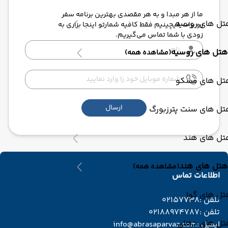
ما از هر مبدا و به هر مقصدی بهترین برنامه سفر
تل های روسیه
رو برات میچینیم فقط کافیه شمارتو اینجا بزاری به
زودی با شما تماس می‌گیریم.
هتل های روسیه
(مشاهده همه)
تل های مسکو
ارسال
تل های سنت پترزبورگ
تل های هند
هتل های هند
(مشاهده همه)
اطلاعات تماس
تل های گوا
تلفن :
02157738
تلفن :
02188974787
تل های دهلی
ایمیل :
info@abrasaparvaz.com