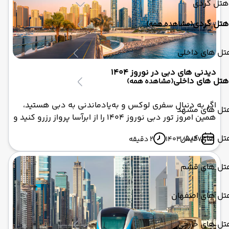
هتل گردی
هتل گردی
(مشاهده همه)
تل های داخلی
دیدنی های دبی در نوروز 1404
هتل های داخلی
(مشاهده همه)
اگر به دنبال سفری لوکس و به‌یادماندنی به دبی هستید،
تل های مشهد
همین امروز تور دبی نوروز 1404 را از ابرآسا پرواز رزرو کنید و
تعطیلاتی رویایی را تجربه نمایید.
تل های کیش
1403/11/27
2 دقیقه
تل های قشم
تل های اصفهان
تل های خارجی