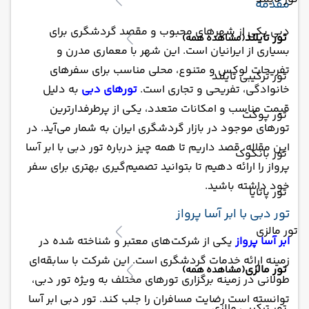
مقدمه
دبی یکی از شهرهای محبوب و مقصد گردشگری برای
تور تایلند
(مشاهده همه)
بسیاری از ایرانیان است. این شهر با معماری مدرن و
تفریحات لوکس و متنوع، محلی مناسب برای سفرهای
تور ترکیبی تایلند
خانوادگی، تفریحی و تجاری است.
تورهای دبی
به دلیل
قیمت مناسب و امکانات متعدد، یکی از پرطرفدارترین
تور پوکت
تورهای موجود در بازار گردشگری ایران به شمار می‌آید. در
این مقاله، قصد داریم تا همه چیز درباره تور دبی با ابر آسا
تور بانکوک
پرواز را ارائه دهیم تا بتوانید تصمیم‌گیری بهتری برای سفر
خود داشته باشید.
تور پاتایا
تور دبی با ابر آسا پرواز
تور مالزی
ابر آسا پرواز
یکی از شرکت‌های معتبر و شناخته شده در
زمینه ارائه خدمات گردشگری است. این شرکت با سابقه‌ای
تور مالزی
(مشاهده همه)
طولانی در زمینه برگزاری تورهای مختلف به ویژه تور دبی،
توانسته است رضایت مسافران را جلب کند. تور دبی ابر آسا
تور ترکیبی مالزی