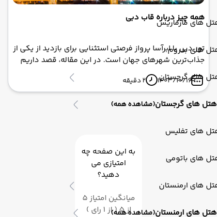
همه چیز درباره قاب دبی
تل های مارماریس
تور دبی با ابرآسا پرواز فرصتی استثنایی برای بازدید از یکی از
تل های بدروم
جذاب‌ترین شهرهای جهان است. در این مقاله، قصد داریم
یکی از نمادهای شگفت‌انگیز این شهر یعنی "قاب دبی" را به
تل های گرجستان
1403/10/16
2 دقیقه
طور کامل بررسی کنیم. قاب دبی نه تنها یک جاذبه
گردشگری بی‌نظیر است، بلکه ترکیبی هنرمندانه از معماری
هتل های گرجستان
(مشاهده همه)
مدرن و سنتی را به نمایش می‌گذارد.
تل های تفلیس
به این صفحه چه
تل های باتومی
امتیازی می
دهید؟
تل های ارمنستان
میانگین امتیاز 5
از 5 ( از 1 رای )
هتل های ارمنستان
(مشاهده همه)