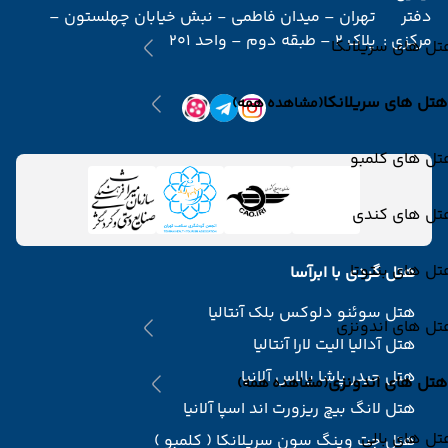
دفتر
تهران – میدان فاطمی - نبش خیابان چهلستون –
مرکزی :
پلاک 2 – طبقه دوم – واحد 201
ل های سریلانکا
هتل های سریلانکا
(مشاهده همه)
تل های کلمبو
تل های کندی
ل های بنتوتا
هتل گردی با ابرآسا
هتل سوئنو دلوکس بلک آنتالیا
تل های اندونزی
هتل آدالیا الیت لارا آنتالیا
هتل حیدر پاشا پالاس آلانیا
هتل های اندونزی
(مشاهده همه)
هتل لانگ بیچ ریزورت اند اسپا آلانیا
ل های بالی
هتل جت وینگ سون سریلانکا ( کلمبو )