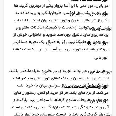
(مشاهده همه)
در پایان، تور دبی با ابر آسا پرواز یکی از بهترین گزینه‌ها
برای تجربه یک سفر لوکس، هیجان‌انگیز و بی‌دغدغه به
تور ترکیبی هندوستان
یکی از شهرهای مدرن و توریستی جهان است. با انتخاب
این تور، می‌توانید از خدمات با کیفیت، امکانات متنوع و
تور اندونزی
برنامه‌ریزی‌های دقیق بهره‌مند شوید و خاطراتی خوش از
سفر خود به جا بگذارید. اگر به دنبال یک تجربه مسافرتی
تور اندونزی
(مشاهده همه)
بی‌نظیر هستید، تور دبی با ابر آسا پرواز را از دست ندهید.
تور بالی
سفر به دبی می‌تواند تجربه‌ای بی‌نظیر و به‌یادماندنی باشد.
تور ارمنستان
این شهر زیبا و مدرن با جاذبه‌های توریستی منحصربه‌فرد
خود گردشگران بسیاری را از سراسر جهان به خود جلب
تور ارمنستان
(مشاهده همه)
می‌کند. از برج‌های بلند، مراکز خرید لوکس، رستوران‌های
معروف و تفریحات متنوع گرفته، تا سواحل زیبا، پارک‌های
تور ایروان
آبی و تجربه زندگی شبانه هیجان‌انگیز، دبی مقصدی است
که هر گردشگری باید در لیست سفرهای خود قرار دهد.
تور تونس