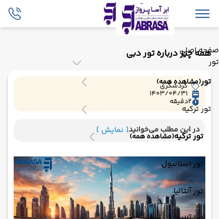
صفحه اصلی
همه چیز درباره تور دبی
تور
تور
(مشاهده همه)
گردشگری
1403/04/31
2
دقیقه
تور ترکیه
در این مطلب می‌خوانید
[ نمایش ]
تور ترکیه
(مشاهده همه)
تور استانبول
تور آنتالیا
تور آلانیا