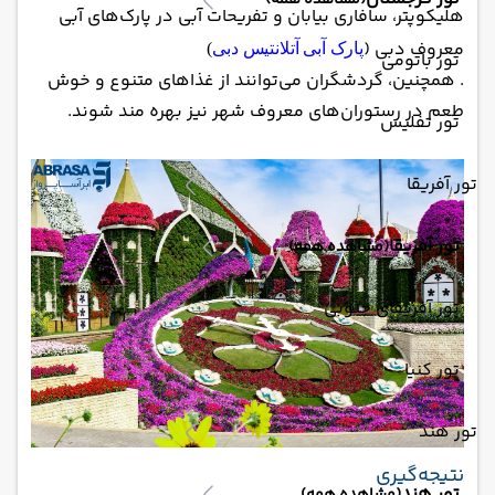
(مشاهده همه)
هلیکوپتر، سافاری بیابان و تفریحات آبی در پارک‌های آبی
معروف دبی (
پارک آبی آتلانتیس دبی
)
تور باتومی
. همچنین، گردشگران می‌توانند از غذاهای متنوع و خوش
طعم در رستوران‌های معروف شهر نیز بهره مند شوند.
تور تفلیس
تور آفریقا
تور آفریقا
(مشاهده همه)
تور آفریقای جنوبی
تور کنیا
تور هند
نتیجه‌گیری
تور هند