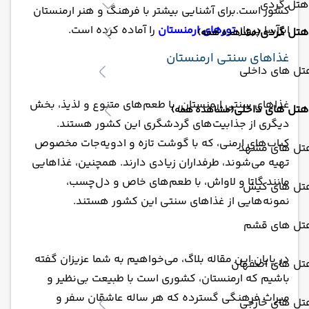
هتل گردی
کشور است.برای آشنایی بیشتر با فرهنگ و هنر ارمنستان
ابرآسا پرواز
تورهای ارمنستان
را آماده کرده است.
هتل گردی
(مشاهده همه)
غذاهای سنتی ارمنستان
تل های داخلی
غذاهای سنتی ارمنستان، با طعم‌های متنوع و لذیذ، بخش
هتل های داخلی
(مشاهده همه)
دیگری از جذابیت‌های گردشگری این کشور هستند.
کباب‌های ارمنی، که با گوشت تازه و ادویه‌جات مخصوص
تل های مشهد
تهیه می‌شوند، طرفداران زیادی دارند. همچنین، غذاهایی
مانند گاتا و لاواش، با طعم‌های خاص و دل‌چسب،
تل های کیش
نمونه‌هایی از غذاهای سنتی این کشور هستند.
تل های قشم
در پایان این مقاله بلاگ، می‌خواهیم به شما عزیزان گفته
تل های اصفهان
باشیم که ارمنستان، کشوری است با طبیعت بی‌نظیر و
میراث فرهنگی گسترده که هر ساله عاشقان سفر و
تل های خارجی