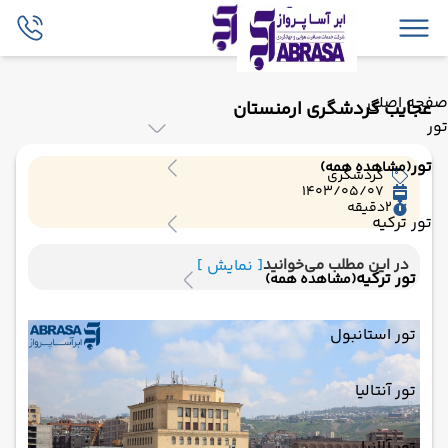
صفحه اصلی
عجایب گردشگری ارمنستان
تور
تور
(مشاهده همه)
گردشگری
1403/05/07
2
دقیقه
تور ترکیه
در این مطلب می‌خوانید
[ نمایش ]
تور ترکیه
(مشاهده همه)
تور استانبول
تور آنتالیا
تور آلانیا