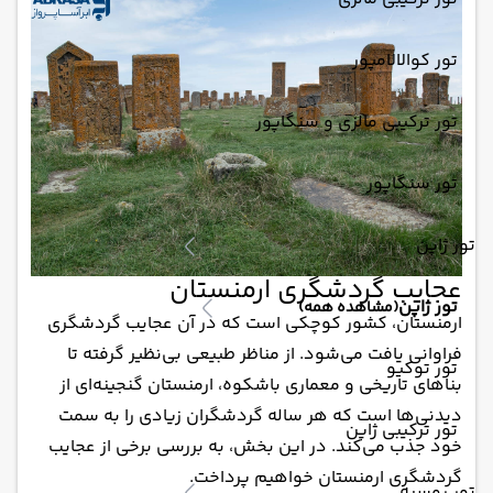
تور کوالالامپور
تور ترکیبی مالزی و سنگاپور
تور سنگاپور
تور ژاپن
عجایب گردشگری ارمنستان
تور ژاپن
(مشاهده همه)
ارمنستان، کشور کوچکی است که در آن عجایب گردشگری
فراوانی یافت می‌شود. از مناظر طبیعی بی‌نظیر گرفته تا
تور توکیو
بناهای تاریخی و معماری باشکوه، ارمنستان گنجینه‌ای از
دیدنی‌ها است که هر ساله گردشگران زیادی را به سمت
تور ترکیبی ژاپن
خود جذب می‌کند. در این بخش، به بررسی برخی از عجایب
گردشگری ارمنستان خواهیم پرداخت.
تور روسیه