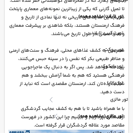
کلیسای گِغارد که در صخره‌های کوهستانی حفر شده است،
تا تمپل گارنی که یکی از زیباترین نمونه‌های معماری پایتخت
تور تایلند
(مشاهده همه)
داریم، این سایت‌های تاریخی نه تنها نمادی از تاریخ و
فرهنگ ارمنستان هستند، بلکه شاهدی بر پیشرفت معماری
تور ترکیبی تایلند
و هنر انسانی در طول تاریخ می‌باشند.
تور پوکت
همچنین به کشف غذاهای محلی، فرهنگ و سنت‌های ارمنی
و مناظر طبیعی بکر که نفس را در سینه حبس می‌کنند،
تور بانکوک
پرداخته خواهد شد. پس اگر به دنبال یک ماجراجویی
فرهنگی هستید که هم به شما آرامش ببخشد و هم
تور پاتایا
شگفت‌زده‌تان کند، ارمنستان مقصدی است که نباید از
دست دهید.
تور مالزی
با ما همراه باشید تا با هم به کشف عجایب گردشگری
تور مالزی
(مشاهده همه)
ارمنستان بپردازیم و ببینیم چرا این کشور در فهرست
مقاصد مورد علاقه گردشگران قرار گرفته است.
تور ترکیبی مالزی