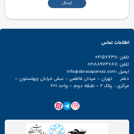
ارسال
اطلاعات تماس
تلفن :
02157738
تلفن :
02188974787
ایمیل :
info@abrasaparvaz.com
دفتر
تهران – میدان فاطمی - نبش خیابان چهلستون –
مرکزی :
پلاک 2 – طبقه دوم – واحد 201