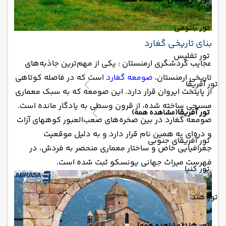
(مشاهده همه)
تور باتومی
بنای تاریخی گغارد
تور تفلیس
عجایب گردشگری ارمنستان : یکی از مهم‌ترین جاذبه‌های
تاریخی ارمنستان،
صومعه گغارد
است که در فاصله کوتاهی
تور آفریقا
از پایتخت ایروان قرار دارد. این صومعه که به سبک معماری
مسیحی ساخته شده، از قرون وسطی به یادگار مانده است.
تور آفریقا
(مشاهده همه)
صومعه گغارد در بین صخره‌های صعب‌العبور کوههای آزات
و دره‌ای به همین نام قرار دارد و به دلیل موقعیت
تور آفریقای جنوبی
جغرافیایی خاص و ساختار معماری منحصر به فردش، در
فهرست میراث جهانی یونسکو ثبت شده است.
تور کنیا
تور هند
تور هند