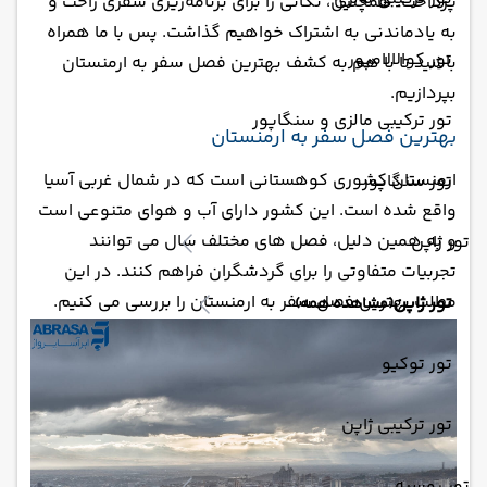
پرداخت. همچنین، نکاتی را برای برنامه‌ریزی سفری راحت و
به یادماندنی به اشتراک خواهیم گذاشت. پس با ما همراه
تور کوالالامپور
باشید تا با هم به کشف بهترین فصل سفر به ارمنستان
بپردازیم.
تور ترکیبی مالزی و سنگاپور
بهترین فصل سفر به ارمنستان
ارمنستان کشوری کوهستانی است که در شمال غربی آسیا
تور سنگاپور
واقع شده است. این کشور دارای آب و هوای متنوعی است
و به همین دلیل، فصل های مختلف سال می توانند
تور ژاپن
تجربیات متفاوتی را برای گردشگران فراهم کنند. در این
مطلب بهترین فصل سفر به ارمنستان را بررسی می کنیم.
تور ژاپن
(مشاهده همه)
تور توکیو
تور ترکیبی ژاپن
تور روسیه