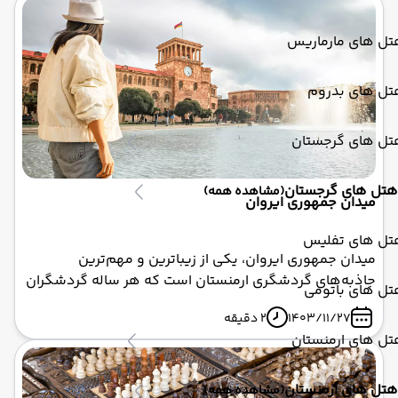
واردان مامیکونیان، سردار بزرگ ارمنی، و ۱۰۳۶ تن از
همرزمانش است که در نبرد آوارایر (Avarayr) در سال ۴۵۱
تل های مارماریس
میلادی در راه دفاع از ایمان مسیحی و هویت ملی ارمنستان
به شهادت رسیدند . این نبرد که به عنوان اولین رویارویی
تل های بدروم
نظامی جهان مسیحیت در دفاع از ایمان در برابر یک قدرت
غیرمسیحی شناخته می‌شود ، نه تنها یک شکست نظامی،
تل های گرجستان
بلکه یک پیروزی روحانی بزرگ بود که هویت مسیحی ارمنیان
را برای همیشه تثبیت کرد .
هتل های گرجستان
(مشاهده همه)
میدان جمهوری ایروان
تل های تفلیس
میدان جمهوری ایروان، یکی از زیباترین و مهم‌ترین
جاذبه‌های گردشگری ارمنستان است که هر ساله گردشگران
تل های باتومی
زیادی را به خود جذب می‌کند. این میدان که به عنوان قلب
1403/11/27
2 دقیقه
تپنده ایروان شناخته می‌شود، مجموعه‌ای از تاریخ، فرهنگ،
تل های ارمنستان
هنر و معماری را در خود جای داده است. اگر قصد دارید با
تور ارمنستان به این کشور سفر کنید، بازدید از میدان
جمهوری یک تجربه فراموش‌نشدنی خواهد بود. ابرآسا پرواز
هتل های ارمنستان
(مشاهده همه)