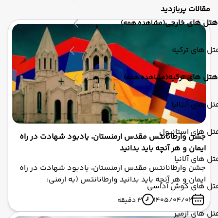
مقالات پربازدید
هتل های خارجی
(مشاهده همه)
ل های ترکیه
هتل های ترکیه
(مشاهده همه)
ل های آنتالیا
تل های استانبول
جشن وارطانانتس مقدس ارمنستان، یادبود شهادت در راه
ایمان و هر آنچه باید بدانید
ل های آلانیا
جشن وارطانانتس مقدس ارمنستان، یادبود شهادت در راه
ایمان و هر آنچه باید بدانید وارطانانتس (به ارمنی:
تل های کوش آداسی
Վարդանանց) یکی از مقدس‌ترین و مهم‌ترین جشن‌های
1405/04/02
3 دقیقه
ملی و مذهبی ارمنستان است که هر ساله توسط کلیسای
ل های ازمیر
حواری ارمنی گرامی داشته می‌شود. این روز بزرگداشت