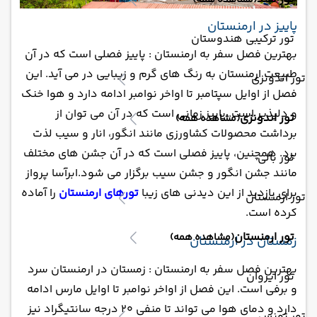
(مشاهده همه)
پاییز در ارمنستان
تور ترکیبی هندوستان
بهترین فصل سفر به ارمنستان : پاییز فصلی است که در آن
طبیعت ارمنستان به رنگ های گرم و زیبایی در می آید. این
تور اندونزی
فصل از اوایل سپتامبر تا اواخر نوامبر ادامه دارد و هوا خنک
و دلپذیر است. پاییز زمانی است که در آن می توان از
تور اندونزی
(مشاهده همه)
برداشت محصولات کشاورزی مانند انگور، انار و سیب لذت
برد. همچنین، پاییز فصلی است که در آن جشن های مختلف
تور بالی
مانند جشن انگور و جشن سیب برگزار می شود.ابرآسا پرواز
برای بازدید از این دیدنی های زیبا
تورهای ارمنستان
را آماده
تور ارمنستان
کرده است.
تور ارمنستان
(مشاهده همه)
زمستان در ارمنستان
بهترین فصل سفر به ارمنستان : زمستان در ارمنستان سرد
تور ایروان
و برفی است. این فصل از اواخر نوامبر تا اوایل مارس ادامه
دارد و دمای هوا می تواند تا منفی 20 درجه سانتیگراد نیز
تور تونس