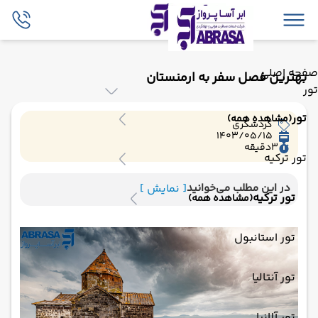
صفحه اصلی
بهترین فصل سفر به ارمنستان
تور
تور
(مشاهده همه)
گردشگری
1403/05/15
3
دقیقه
تور ترکیه
در این مطلب می‌خوانید
[ نمایش ]
تور ترکیه
(مشاهده همه)
تور استانبول
تور آنتالیا
تور آلانیا