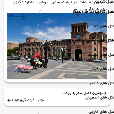
هتل گردی
کمک کرده باشد. در نهایت، سفری خوش و خاطره‌انگیز را
برای شما آرزومندیم.
هتل گردی
(مشاهده همه)
تل های داخلی
هتل های داخلی
(مشاهده همه)
تل های مشهد
تل های کیش
تل های قشم
بهترین فصل سفر به پوکت
تل های اصفهان
عجایب گردشگری تایلند
تل های خارجی