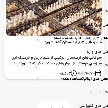
با ارائه بهترین تورهای ارمنستان، سفری خاطره‌انگیز را برای
شما تضمین می‌کند.
ل های ایروان
ل های بلغارستان
هتل های بلغارستان
(مشاهده همه)
با سوغاتی های ارمنستان آشنا شوید
ل های وارنا
سوغاتی‌های ارمنستان، ترکیبی از هنر، تاریخ و فرهنگ این
سرزمین هستند. از فرش‌های دستباف گرفته تا خوراکی‌های
ل های ایتالیا
خوشمزه و صنایع دستی منحصربه‌فرد، هر یک از این
1403/10/30
2 دقیقه
سوغاتی‌ها می‌توانند یادآور لحظات زیبا و خاطره‌انگیز سفر
هتل های ایتالیا
(مشاهده همه)
شما باشند. پس اگر با تور ارمنستان با ابرآسا پرواز راهی این
کشور می‌شوید، فراموش نکنید که این گنجینه‌های فرهنگی
را به خانه بیاورید!
تل های رم
تل های فلورانس