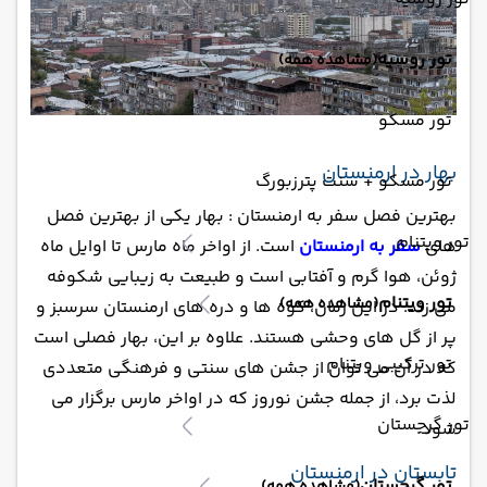
تور روسیه
(مشاهده همه)
تور مسکو
بهار در ارمنستان
تور مسکو + سنت پترزبورگ
بهترین فصل سفر به ارمنستان : بهار یکی از بهترین فصل
تور ویتنام
های
سفر به ارمنستان
است. از اواخر ماه مارس تا اوایل ماه
ژوئن، هوا گرم و آفتابی است و طبیعت به زیبایی شکوفه
تور ویتنام
(مشاهده همه)
می زند. در این زمان، کوه ها و دره های ارمنستان سرسبز و
پر از گل های وحشی هستند. علاوه بر این، بهار فصلی است
تور ترکیبی ویتنام
که در آن می توان از جشن های سنتی و فرهنگی متعددی
لذت برد، از جمله جشن نوروز که در اواخر مارس برگزار می
تور گرجستان
شود.
تابستان در ارمنستان
تور گرجستان