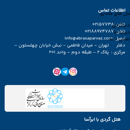
اطلاعات تماس
تل های مالدیو
تلفن :
02157738
دنیاگردی
تلفن :
02188974787
درباره ما
ایمیل :
info@abrasaparvaz.com
تماس با ما
دفتر
تهران – میدان فاطمی - نبش خیابان چهلستون –
مرکزی :
پلاک 2 – طبقه دوم – واحد 201
هتل گردی با ابرآسا