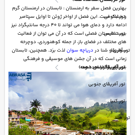
(مشاهده همه)
بهترین فصل سفر به ارمنستان : تابستان در ارمنستان گرم
تور باتومی
و خشک است. این فصل از اواخر ژوئن تا اوایل سپتامبر
ادامه دارد و دمای هوا می تواند تا 40 درجه سانتیگراد نیز
تور تفلیس
برسد. تابستان فصلی است که در آن می توان از فعالیت
های مختلف در فضای باز، از جمله کوهنوردی، دوچرخه
تور آفریقا
سواری و شنا در
دریاچه سوان
لذت برد. همچنین، تابستان
زمانی است که در آن جشن های موسیقی و فرهنگی
تور آفریقا
بسیاری برگزار می شود.
(مشاهده همه)
تور آفریقای جنوبی
تور کنیا
تور هند
تور هند