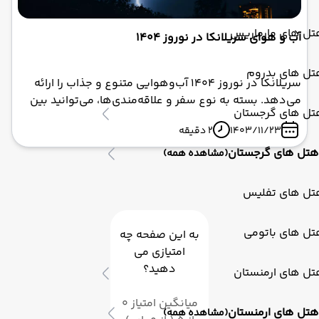
تل های مارماریس
آب و هوای سریلانکا در نوروز 1404
تل های بدروم
سریلانکا در نوروز ۱۴۰۴ آب‌وهوایی متنوع و جذاب را ارائه
می‌دهد. بسته به نوع سفر و علاقه‌مندی‌ها، می‌توانید بین
تل های گرجستان
سواحل گرم، مناطق کوهستانی خنک یا شهرهای تاریخی
1403/11/23
2 دقیقه
یکی را انتخاب کنید. با برنامه‌ریزی مناسب، سفر شما به
سریلانکا می‌تواند تجربه‌ای به‌یادماندنی باشد. تور سریلانکا
هتل های گرجستان
(مشاهده همه)
نوروز ۱۴۰۴ با ابرآسا پرواز می‌تواند بهترین گزینه برای داشتن
یک تعطیلات به‌یادماندنی در این جزیره زیبا باشد.
تل های تفلیس
تل های باتومی
به این صفحه چه
امتیازی می
دهید؟
تل های ارمنستان
میانگین امتیاز 0
هتل های ارمنستان
(مشاهده همه)