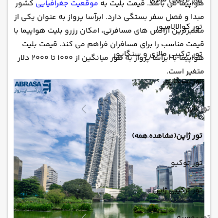
هواپیما می باشد. قیمت بلیت به
موقعیت جغرافیایی
کشور
مبدا و فصل سفر بستگی دارد. ابرآسا پرواز به عنوان یکی از
تور کوالالامپور
معتبرترین آژانس های مسافرتی، امکان رزرو بلیت هواپیما با
قیمت مناسب را برای مسافران فراهم می کند. قیمت بلیت
تور ترکیبی مالزی و سنگاپور
هواپیما با ابرآسا پرواز به طور میانگین از ۱۰۰۰ تا ۲۰۰۰ دلار
متغیر است.
تور سنگاپور
تور ژاپن
تور ژاپن
(مشاهده همه)
تور توکیو
تور ترکیبی ژاپن
تور روسیه