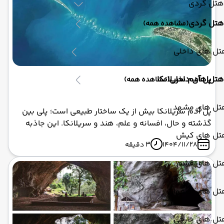
هتل گردی
هتل گردی
(مشاهده همه)
تل های داخلی
پل آدم سریلانکا
هتل های داخلی
(مشاهده همه)
تل های مشهد
پل آدم سریلانکا بیش از یک ساختار طبیعی است؛ پلی بین
گذشته و حال، افسانه و علم، هند و سریلانکا. این جاذبه
منحصربه‌فرد، هر ساله هزاران گردشگر را جذب می‌کند و
تل های کیش
1404/11/28
3 دقیقه
یادآوری می‌کند که جهان هنوز رازهای زیادی دارد.
تل های قشم
تل های اصفهان
تل های خارجی