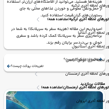
هزینه‌ها هستید، می‌توانید از اقامتگاه‌های ارزان‌تر، استفاده
رهای لحظه آخری ترکیه
از حمل‌و‌نقل عمومی و خوردن غذاهای محلی به جای
رستوران‌های گران‌قیمت استفاده کنید.
تورهای لحظه آخری ترکیه
(مشاهده همه)
امیدواریم این مقاله (هزینه سفر به سریلانکا) به شما در
ر لحظه آخری آنتالیا
برنامه‌ریزی سفر به سریلانکا کمک کرده باشد و سفری
خوش و بی‌دردسر برایتان رقم بزند.
ر لحظه آخری استانبول
تفریحات بانکوک چیست؟
ور لحظه آخری کوش آداسی
تفریحات پوکت چیست؟
رهای لحظه آخری ارمنستان
مقالات پربازدید
تورهای لحظه آخری ارمنستان
(مشاهده همه)
ر لحظه آخری ایروان