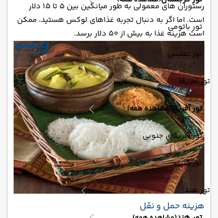
(مشاهده همه)
رستوران های معمولی به طور میانگین بین ۵ تا ۱۵ دلار
است. اما اگر به دنبال تجربه غذاهای لوکس هستید، ممکن
تور باتومی
است هزینه غذا به بیش از ۵۰ دلار برسد.
تور تفلیس
تور آفریقا
تور آفریقا
(مشاهده همه)
تور آفریقای جنوبی
تور کنیا
تور هند
هزینه حمل و نقل
تور هند