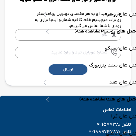
ما از هر مبدا و به هر مقصدی بهترین برنامه سفر
تل های روسیه
رو برات میچینیم فقط کافیه شمارتو اینجا بزاری به
زودی با شما تماس می‌گیریم.
هتل های روسیه
(مشاهده همه)
تل های مسکو
تل های سنت پترزبورگ
ارسال
تل های هند
هتل های هند
(مشاهده همه)
اطلاعات تماس
تل های گوا
تلفن :
02157738
تلفن :
02188974787
تل های دهلی