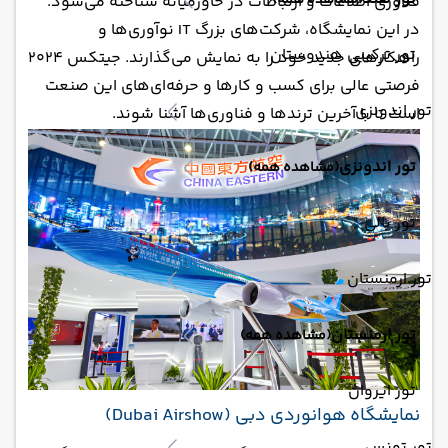
(مشاهده همه)
فناوری اطلاعات و ارتباطات در خاورمیانه شناخته می‌شود.
در این نمایشگاه، شرکت‌های بزرگ IT نوآوری‌ها و
تور ترکیبی هندوستان
راهکارهای جدید خود را به نمایش می‌گذارند. جیتکس 2024
فرصتی عالی برای کسب و کارها و حرفه‌ای‌های این صنعت
تور اندونزی
است تا با آخرین ترندها و فناوری‌ها آشنا شوند.
تور اندونزی
(مشاهده همه)
تور بالی
تور ارمنستان
تور ارمنستان
(مشاهده همه)
تور ایروان
‏نمایشگاه هوانوردی دبی (Dubai Airshow)
تور تونس