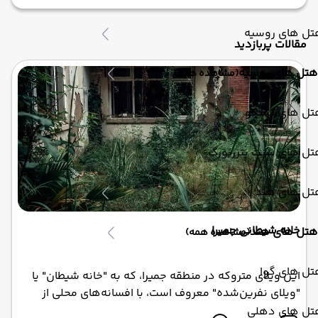
تل های روسیه
مقالات پربازدید
هتل های روسیه
(مشاهده همه)
تل های مسکو
تل های سنت پترزبورگ
تل های هند
خانه شیطانی جمیرا
هتل های هند
(مشاهده همه)
تل های گوا
این ویلای متروکه در منطقه جمیرا، که به "خانه شیطان" یا
"ویلای نفرین‌شده" معروف است، با افسانه‌های محلی از
ارواح سرگردان، صداهای عجیب و حوادث ماورایی،
تل های دهلی