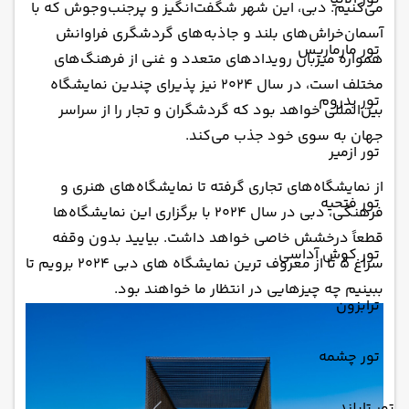
می‌کنیم. دبی، این شهر شگفت‌انگیز و پرجنب‌وجوش که با
آسمان‌خراش‌های بلند و جاذبه‌های گردشگری فراوانش
تور مارماریس
همواره میزبان رویدادهای متعدد و غنی از فرهنگ‌های
مختلف است، در سال 2024 نیز پذیرای چندین نمایشگاه
تور بدروم
بین‌المللی خواهد بود که گردشگران و تجار را از سراسر
جهان به سوی خود جذب می‌کند.
تور ازمیر
از نمایشگاه‌های تجاری گرفته تا نمایشگاه‌های هنری و
تور فتحیه
فرهنگی، دبی در سال 2024 با برگزاری این نمایشگاه‌ها
قطعاً درخشش خاصی خواهد داشت. بیایید بدون وقفه
تور کوش آداسی
سراغ 5 تا از معروف ترین نمایشگاه های دبی 2024 برویم تا
ببینیم چه چیزهایی در انتظار ما خواهند بود.
ترابزون
تور چشمه
تور تایلند