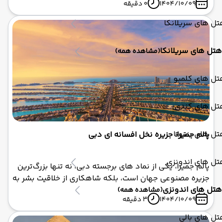
1404/10/09
0 دقیقه
گردشگران ماجراجو را به سوی خود می‌کشاند.
ل های سریلانکا
هتل های سریلانکا
(مشاهده همه)
تل های کلمبو
تل های کندی
ل های بنتوتا
پالم جمیرا: جزیره نخل افسانه ای دبی
تل های اندونزی
پالم جمیرا، یکی از نماد های برجسته دبی، نه تنها بزرگ‌ترین
جزیره مصنوعی جهان است، بلکه شاهکاری از خلاقیت بشر به
هتل های اندونزی
شمار می‌رود که حتی از فضا قابل مشاهده است. این جزیره
(مشاهده همه)
1404/10/09
3 دقیقه
نخل‌شکل با ابعاد تقریبی ۵ کیلومتر در ۵ کیلومتر، شامل یک
تنه اصلی، ۱۷ شاخه (fronds) و یک هلال محافظتی است که
ل های بالی