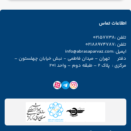
اطلاعات تماس
تلفن :
02157738
تلفن :
02188974787
ایمیل :
info@abrasaparvaz.com
دفتر
تهران – میدان فاطمی - نبش خیابان چهلستون –
مرکزی :
پلاک 2 – طبقه دوم – واحد 201