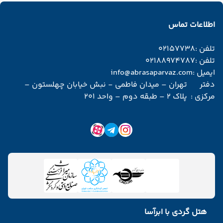
اطلاعات تماس
تلفن :
02157738
تلفن :
02188974787
ایمیل :
info@abrasaparvaz.com
دفتر
تهران – میدان فاطمی - نبش خیابان چهلستون –
مرکزی :
پلاک 2 – طبقه دوم – واحد 201
هتل گردی با ابرآسا