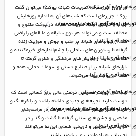
رهای لحظه آخری ترکیه
در پایان این مقاله،(تفریحات شبانه پوکت) می‌توان گفت
پوکت جزیره‌ای است که شب‌های آن به اندازه روزهایش
تورهای لحظه آخری ترکیه
(مشاهده همه)
جذاب و دیدنی است. تفریحات شبانه در پوکت متنوع و
مختلف است و می‌تواند هر نوع سلیقه و علاقه‌ای را راضی
ر لحظه آخری آنتالیا
کند. از کلوب‌های شبانه پر جنب و جوش و موزیک زنده
گرفته تا رستوران‌های ساحلی با چشم‌اندازهای خیره‌کننده و
ر لحظه آخری استانبول
غذاهای لذیذ، از نمایش‌های فرهنگی و هنری گرفته تا
بازارهای شبانه پر از صنایع دستی و سوغات محلی، همه و
ور لحظه آخری کوش آداسی
همه در پوکت پیدا می‌شوند.
رهای لحظه آخری ارمنستان
شب‌های پوکت همچنین فرصتی عالی برای کسانی است که
دوست دارند تجربه‌های جدیدی داشته باشند و با فرهنگ و
تورهای لحظه آخری ارمنستان
(مشاهده همه)
مردم محلی بیشتر آشنا شوند. از شرکت در مراسم‌های
مذهبی و جشن‌های سنتی گرفته تا گشت و گذار در
ر لحظه آخری ایروان
کوچه‌های قدیمی و تاریخی، همه‌ی این‌ها می‌توانند
تجربیاتی به یادماندنی و ارزشمند باشند.