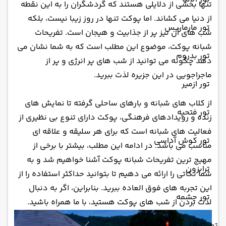
تنها بخشی از دلایلی هستند که گردشگران را به این نقطه
از دنیا می کشاند. اما پوکت تنها در روز زیبا نیست، بلکه
تور مارماریس
شب های آن نیز پر از جذابیت و هیجان است. تفریحات
شبانه پوکت، موضوع این مطلب است که به شما نشان می
تور بدروم
دهد چگونه می توانید از شب های پر انرژی و پر از
ماجراجویی در این جزیره لذت ببرید.
تور ازمیر
از کلاب های شبانه و بارهای ساحلی گرفته تا نمایش های
تور فتحیه
زنده و رویدادهای فرهنگی، پوکت دارای تنوع بی نظیری از
فعالیت های شبانه است که برای هر سلیقه و علاقه ای
تور کوش آداسی
مناسب می باشد. در ادامه این مطلب، بیشتر با برخی از
مهیج ترین تفریحات شبانه پوکت آشنا خواهیم شد و به
ترابزون
شما نکاتی را ارائه می دهیم تا بتوانید حداکثر استفاده را از
این تجربه های فوق العاده ببرید. بنابراین، اگر به دنبال
تور چشمه
لذت بردن از شب های پوکت هستید، با ما همراه باشید.
تور تایلند