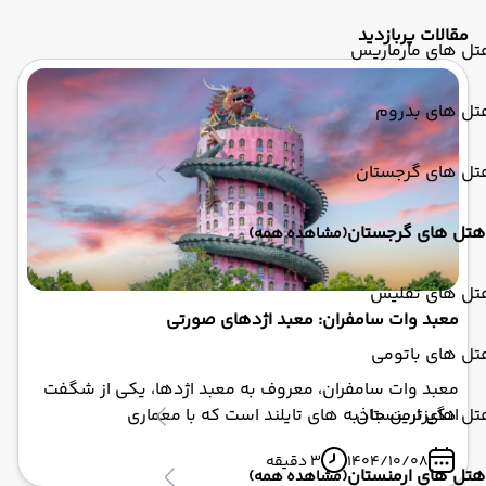
مقالات پربازدید
تل های مارماریس
تل های بدروم
تل های گرجستان
هتل های گرجستان
(مشاهده همه)
تل های تفلیس
معبد وات سامفران: معبد اژدهای صورتی
تل های باتومی
معبد وات سامفران، معروف به معبد اژدها، یکی از شگفت‌
تل های ارمنستان
انگیزترین جاذبه‌ های تایلند است که با معماری
منحصربه‌فردش، بازدیدکنندگان را به دنیای افسانه‌ها می‌برد.
1404/10/08
3 دقیقه
این معبد صورتی‌رنگ با اژدهای غول‌پیکر پیچیده دور برج ۱۷
هتل های ارمنستان
(مشاهده همه)