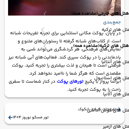
هتل های خارجی
(مشاهده همه)
جمع‌بندی
ل های ترکیه
در پایان، پوکت مکانی استثنایی برای تجربه تفریحات شبانه
است. از کلاب‌های شبانه گرفته تا رستوران‌های متنوع و
هتل های ترکیه
(مشاهده همه)
نمایش‌های فرهنگی، هر گردشگری می‌تواند شبی به
یادماندنی را در پوکت سپری کند. فعالیت‌های آبی شبانه نیز
ل های آنتالیا
فرصتی است تا هیجان و لذت بیشتری را تجربه کنید. پوکت
مقصدی است که هرگز شما را ناامید نخواهد کرد.
تل های استانبول
ابرآسا پرواز با پکیج
تورهای پوکت
در کنار شماست تا سفری
راحت را به پوکت تجربه کنید.
ل های آلانیا
تفریحات شبانه بانکوک
تل های کوش آداسی
تور مسکو نوروز 1404
ل های ازمیر