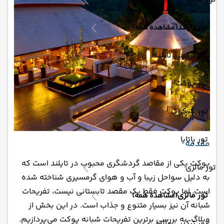
تور تایلند
(مشاهده همه)
تور ترکیبی تایلند
تور پوکت
تور بانکوک
تور پاتایا
مقدمه
پوکت یکی از مقاصد گردشگری محبوب در تایلند است که
تور مالزی
به دلیل سواحل زیبا و آب و هوای گرمسیری شناخته شده
است. اما پوکت فقط یک مقصد تابستانی نیست، تفریحات
تور مالزی
(مشاهده همه)
شبانه آن نیز بسیار متنوع و جذاب است. در این بخش از
وبلاگ، به بررسی برترین تفریحات شبانه پوکت می‌پردازیم.
تور ترکیبی مالزی