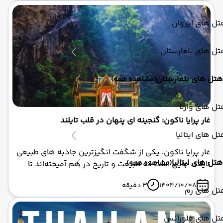
طبقه‌اش، نه تنها یک مکان مذهبی، بلکه نمادی از خلاقیت و
رمزآلودگی بودایی است.
ل های ایروان
ل های بلغارستان
هتل های بلغارستان
(مشاهده همه)
ل های وارنا
غار پرایا ناکون: گنجینه ای پنهان در قلب تایلند
ل های ایتالیا
غار پرایا ناکون، یکی از شگفت‌ انگیزترین جاذبه‌ های طبیعی
هتل های ایتالیا
(مشاهده همه)
تایلند، جایی است که طبیعت و تاریخ در هم آمیخته‌اند تا
صحنه‌ای رویایی خلق کنند. تصور کنید وارد غاری می‌شوید
1404/10/08
3 دقیقه
که نور خورشید مانند پرتوهای طلایی از سقف فرو می‌ریزد و
تل های رم
بر روی یک pavilion سلطنتی قدیمی می‌تابد – این دقیقاً
همان چیزی است که غار پرایا ناکون را به یک مقصد
تل های فلورانس