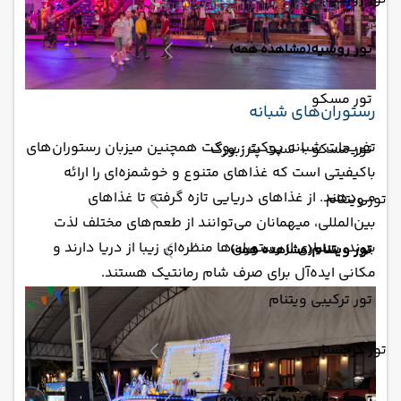
تور روسیه
(مشاهده همه)
تور مسکو
رستوران‌های شبانه
تفریحات شبانه پوکت : پوکت همچنین میزبان رستوران‌های
تور مسکو + سنت پترزبورگ
باکیفیتی است که غذاهای متنوع و خوشمزه‌ای را ارائه
می‌دهند. از غذاهای دریایی تازه گرفته تا غذاهای
تور ویتنام
بین‌المللی، میهمانان می‌توانند از طعم‌های مختلف لذت
ببرند. بسیاری از رستوران‌ها منظره‌ای زیبا از دریا دارند و
تور ویتنام
(مشاهده همه)
مکانی ایده‌آل برای صرف شام رمانتیک هستند.
تور ترکیبی ویتنام
تور گرجستان
تور گرجستان