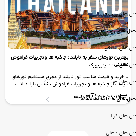
منحصربه‌ فرد تبدیل کرده است.
تل های روسیه
هتل های روسیه
(مشاهده همه)
تل های مسکو
بهترین تورهای سفر به تایلند : جاذبه ها وتجربیات فراموش
نشدنی
تل های سنت پترزبورگ
با خرید و قیمت مناسب تور تایلند از مجری مستقیم تورهای
تل های هند
تایلند ، از جاذبه ها و تجربیات فراموش نشدنی تایلند لذت
ببرید
1403/08/29
3 دقیقه
هتل های هند
(مشاهده همه)
تل های گوا
تل های دهلی