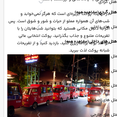
هتل گردی
هتل گردی
(مشاهده همه)
در نهایت، پوکت جزیره‌ای است که هرگز نمی‌خوابد و
شب‌های آن همواره مملو از حیات و شور و شوق است. پس
تل های داخلی
اگر به دنبال مکانی هستید که بتوانید شب‌هایتان را با
تفریحات متنوع و جذاب بگذرانید، پوکت انتخابی عالی
هتل های داخلی
(مشاهده همه)
خواهد بود. برنامه‌ریزی کنید، بازدید کنید و از تفریحات
شبانه پوکت لذت ببرید.
تل های مشهد
تل های کیش
تل های قشم
تل های اصفهان
تل های خارجی