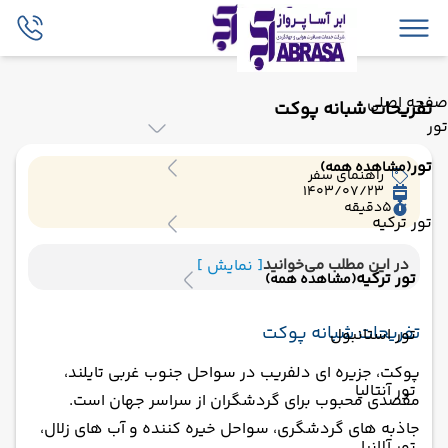
صفحه اصلی
تفریحات شبانه پوکت
تور
تور
(مشاهده همه)
راهنمای سفر
1403/07/23
5
دقیقه
تور ترکیه
در این مطلب می‌خوانید
[ نمایش ]
تور ترکیه
(مشاهده همه)
تفریحات شبانه پوکت
تور استانبول
پوکت، جزیره ای دلفریب در سواحل جنوب غربی تایلند،
تور آنتالیا
مقصدی محبوب برای گردشگران از سراسر جهان است.
جاذبه های گردشگری، سواحل خیره کننده و آب های زلال،
تور آلانیا