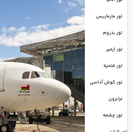
تور مارماریس
تور بدروم
تور ازمیر
تور فتحیه
تور کوش آداسی
ترابزون
تور چشمه
تور تایلند