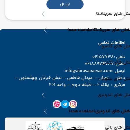
ارسال
ل های سریلانکا
هتل های سریلانکا
(مشاهده همه)
اطلاعات تماس
تل های کلمبو
تلفن :
02157738
تل های کندی
تلفن :
02188974787
ایمیل :
info@abrasaparvaz.com
دفتر
تهران – میدان فاطمی - نبش خیابان چهلستون –
ل های بنتوتا
مرکزی :
پلاک 2 – طبقه دوم – واحد 201
تل های اندونزی
هتل های اندونزی
(مشاهده همه)
ل های بالی