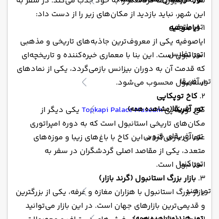
(مشاهده همه)
ساله میلیون‌ها گردشگر را به خود جذب می‌کند. در سفر به
این شهر، نباید بازدید از مکان‌های زیر را از دست داد:
تور باتومی
1.
ایاصوفیه
ایاصوفیه یکی از معروف‌ترین جاذبه‌های تاریخی و مذهبی
تور تفلیس
استانبول است. این بنا با معماری خیره‌کننده و تاریخچه‌ای
که قدمت آن به دوران بیزانس بازمی‌گردد، یکی از نمادهای
تور آفریقا
استانبول محسوب می‌شود.
2.
کاخ توپکاپی
تور آفریقا
کاخ توپکاپی
(مشاهده همه)
Topkapi Palace Museum
یکی دیگر از
مکان‌های تاریخی استانبول است که به دوره امپراتوری
تور آفریقای جنوبی
عثمانی بازمی‌گردد. این کاخ با باغ‌های زیبا و موزه‌های
متعدد، یکی از مقاصد اصلی گردشگران در سفر به
تور کنیا
استانبول است.
3.
بازار بزرگ استانبول (گرند بازار)
تور هند
بازار بزرگ استانبول با هزاران مغازه و غرفه، یکی از بزرگترین
و قدیمی‌ترین بازارهای جهان است. در این بازار می‌توانید
تور هند