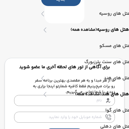
تل های روسیه
هتل های روسیه
(مشاهده همه)
تل های مسکو
تل های سنت پترزبورگ
برای آگاهی از تور های لحظه آخری ما عضو شوید
تل های هند
ما از هر مبدا و به هر مقصدی بهترین برنامه سفر
رو برات میچینیم فقط کافیه شمارتو اینجا بزاری به
زودی با شما تماس می‌گیریم.
هتل های هند
(مشاهده همه)
تل های گوا
تل های دهلی