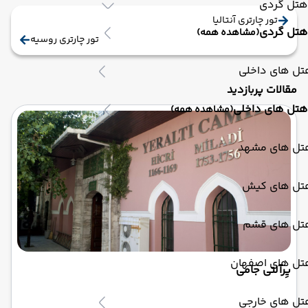
هتل گردی
تور چارتری آنتالیا
هتل گردی
(مشاهده همه)
تور چارتری روسیه
تل های داخلی
مقالات پربازدید
هتل های داخلی
(مشاهده همه)
تل های مشهد
تل های کیش
تل های قشم
تل های اصفهان
یِرآلتی جامی
تل های خارجی