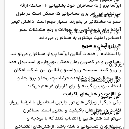
ابرآسا پرواز به مسافران خود پشتیبانی 24 ساعته ارائه
می‌دهد. این امر برای مسافرانی که ممکن است در طول
تور کوالالامپور
سفر به مشکلاتی بر بخورند، بسیار مهم است. داشتن تیمی
آماده برای پاسخگویی به سوالات و رفع مشکلات سفر،
تور ترکیبی مالزی و سنگاپور
احساس امنیت بیشتری به مسافران می‌دهد.
4.
رزرو آسان و سریع
تور سنگاپور
با استفاده از خدمات آنلاین ابرآسا پرواز، مسافران می‌توانند
به راحتی و در کمترین زمان ممکن تور چارتری استانبول خود
تور ژاپن
را رزرو کنند. سیستم رزرواسیون آنلاین این شرکت امکان
مقایسه قیمت‌ها، مشاهده جزئیات هتل‌ها و پروازها، و
تور ژاپن
(مشاهده همه)
انتخاب بهترین گزینه را برای کاربران فراهم می‌کند.
5.
اقامت در هتل‌های باکیفیت
تور توکیو
یکی دیگر از ویژگی‌های تور چارتری استانبول با ابرآسا پرواز،
اقامت در هتل‌های باکیفیت و متنوع است. مسافران
تور ترکیبی ژاپن
می‌توانند هتل‌هایی را انتخاب کنند که با بودجه و
سلیقه‌شان همخوانی داشته باشد. از هتل‌های اقتصادی
تور روسیه