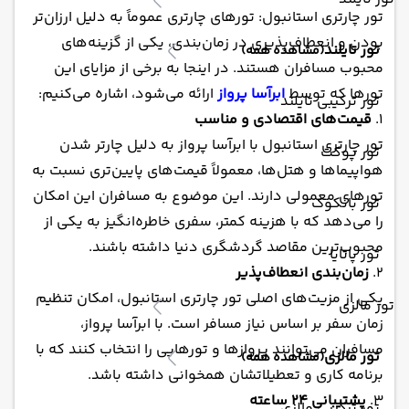
تور چارتری استانبول: تورهای چارتری عموماً به دلیل ارزان‌تر
بودن و انعطاف‌پذیری در زمان‌بندی، یکی از گزینه‌های
تور تایلند
(مشاهده همه)
محبوب مسافران هستند. در اینجا به برخی از مزایای این
تورها که توسط
ابرآسا پرواز
ارائه می‌شود، اشاره می‌کنیم:
تور ترکیبی تایلند
1.
قیمت‌های اقتصادی و مناسب
تور چارتری استانبول با ابرآسا پرواز به دلیل چارتر شدن
تور پوکت
هواپیماها و هتل‌ها، معمولاً قیمت‌های پایین‌تری نسبت به
تورهای معمولی دارند. این موضوع به مسافران این امکان
تور بانکوک
را می‌دهد که با هزینه کمتر، سفری خاطره‌انگیز به یکی از
محبوب‌ترین مقاصد گردشگری دنیا داشته باشند.
تور پاتایا
2.
زمان‌بندی انعطاف‌پذیر
یکی از مزیت‌های اصلی تور چارتری استانبول، امکان تنظیم
تور مالزی
زمان سفر بر اساس نیاز مسافر است. با ابرآسا پرواز،
مسافران می‌توانند پروازها و تورهایی را انتخاب کنند که با
تور مالزی
(مشاهده همه)
برنامه کاری و تعطیلاتشان همخوانی داشته باشد.
3.
پشتیبانی 24 ساعته
تور ترکیبی مالزی