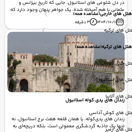
در دل شلوغی‌ های استانبول، جایی که تاریخ بیزانس و
عثمانی با هم آمیخته شده، یک جواهر پنهان وجود دارد که
هتل های خارجی
(مشاهده همه)
کمتر گردشگری از آن آگاه است: مسجد زیرزمینی استانبول یا
1404/10/11
3 دقیقه
یرآلتی جامی (Yeraltı Camii). این مکان نه تنها یک مسجد
ل های ترکیه
ساده است، بلکه دروازه‌ای به گذشته‌ای پر از رمز و راز،
افسانه‌های اسلامی و معماری شگفت‌انگیز زیرزمینی.
هتل های ترکیه
(مشاهده همه)
ل های آنتالیا
تل های استانبول
ل های آلانیا
زندان‌ های یدی‌ کوله استانبول
تل های کوش آداسی
زندان‌ های یدی‌کوله، یا همان قلعه هفت برج استانبول، نه
تنها یک جاذبه گردشگری معمولی است، بلکه دریچه‌ای به
ل های ازمیر