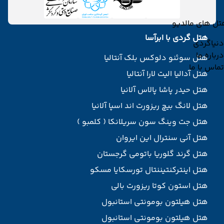
تل های مالدیو
هتل گردی با ابرآسا
دنیاگردی
درباره ما
هتل سوئنو دلوکس بلک آنتالیا
تماس با ما
هتل آدالیا الیت لارا آنتالیا
هتل حیدر پاشا پالاس آلانیا
هتل لانگ بیچ ریزورت اند اسپا آلانیا
هتل جت وینگ سون سریلانکا ( کلمبو )
هتل آنی سنترال این ایروان
هتل گرند گلوریا باتومی گرجستان
هتل اینترکنتیننتال تورسکایا مسکو
هتل استون کوتا ریزورت بالی
هتل هیلتون بومونتی استانبول
هتل هیلتون بومونتی استانبول