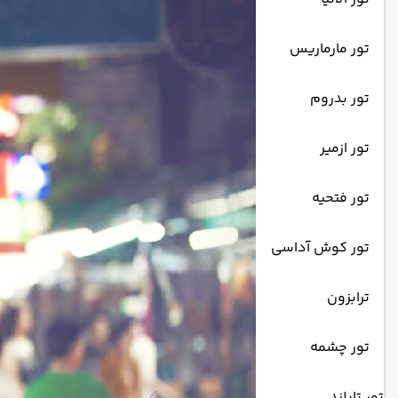
تور مارماریس
تور بدروم
تور ازمیر
تور فتحیه
تور کوش آداسی
ترابزون
تور چشمه
تور تایلند