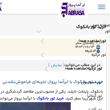
صفحه اصلی
خرید تور بانکوک
تور
تور
(مشاهده همه)
راهنمای سفر
1403/08/13
4
دقیقه
تور ترکیه
در این مطلب می‌خوانید
[ نمایش ]
تور ترکیه
(مشاهده همه)
خرید تور بانکوک با ابرآسا پرواز: تجربه‌ای فراموش‌نشدنی
تور استانبول
بانکوک، پایتخت تایلند، یکی از محبوب‌ترین مقاصد گردشگری در 
تور آنتالیا
این شهر زیبا سفر کنید،
خرید تور بانکوک
با ابرآسا پرواز می‌توا
تور آلانیا