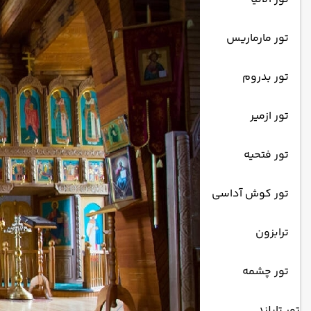
تور مارماریس
تور بدروم
تور ازمیر
تور فتحیه
تور کوش آداسی
ترابزون
تور چشمه
تور تایلند