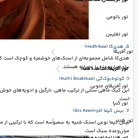
(مشاهده همه)
تور باتومی
تور تفلیس
5. هدی‌کا (Hedhikaa)
تور آفریقا
هدی‌کا شامل مجموعه‌ای از اسنک‌های خوشمزه و کوچک است که در
برای میان‌وعده یا عصرانه هستند.
تور آفریقا
(مشاهده همه)
6. کو‌توه‌بوک‌کی (Kulhi Boakibaa)
تور آفریقای جنوبی
این کیک ماهی سنتی از ترکیب ماهی، نارگیل و ادویه‌های خوش‌
است.
تور کنیا
7. بیس کیما (Bis Keemiya)
تور هند
بیس کیما نوعی اسنک شبیه به سمبوسه است که با ترکیبی از ماهی
میان‌وعده سبک است.
تور هند