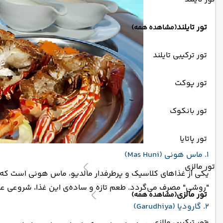
تور تایلند
(مشاهده همه)
تور ترکیبی تایلند
تور پوکت
تور بانکوک
تور پاتایا
1. ماس هونی (Mas Huni)
تور مالزی
یکی از غذاهای کلاسیک و پرطرفدار مالدیو، ماس هونی است که معم
"روشی" مصرف می‌گردد. طعم تازه و ساده‌ی این غذا، شروعی عالی
تور مالزی
(مشاهده همه)
2. گارودیا (Garudhiya)
تور ترکیبی مالزی