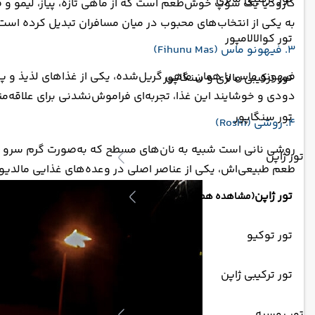
گارودیا یک سوپ خوش‌طعم است که از ماهی تازه، پیاز، لیمو و فلف
به یکی از انتخاب‌های محبوب در میان مسافران تبدیل کرده است
تور کوالالامپور
3. فیهونو ماس (Fihunu Mas)
فیهونو ماس یا همان ماهی گریل‌شده، یکی از غذاهای لذیذ و پرط
تور ترکیبی مالزی و سنگاپور
دودی و خوشایند این غذا، تجربه‌ای فراموش‌نشدنی برای علاقه‌م
تور سنگاپور
4. روشی (Roshi)
روشی نانی است شبیه به نان‌های مسطح که به‌صورت گرم سرو می
تور ژاپن
طعم طبیعی‌اش، یکی از عناصر اصلی در وعده‌های غذایی مالدی
تور ژاپن
(مشاهده همه)
تور توکیو
تور ترکیبی ژاپن
تور روسیه