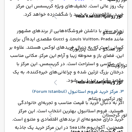
یک روز عالی است. تخفیف‌های ویژه کریسمس این مرکز
خرید، علاقه‌مندان به خرید را شگفت‌زده خواهد کرد.
تور روسیه
(مشاهده همه)
زورلو سنتر با داشتن فروشگاه‌هایی از برندهای مشهور
تور مسکو
مانند Louis Vuitton، Prada، و Gucci مقصدی ایده‌آل برای
کسانی است که به دنبال خریدهای لوکس هستند. علاوه بر
تور مسکو + سنت پترزبورگ
این، فضای باز و محوطه زیبا و آرام این مرکز، مکانی مناسب
برای عکاسی و استراحت است. در کریسمس، این مرکز با
تور ویتنام
درختان بزرگ تزئین شده و چراغانی‌های خیره‌کننده، به یک
مقصد رؤیایی تبدیل می‌شود.
تور ویتنام
(مشاهده همه)
3. مرکز خرید فروم استانبول (Forum Istanbul)
تور ترکیبی ویتنام
اگر به دنبال خرید با قیمت مناسب و تجربه‌ای خانوادگی
هستید، فروم استانبول بهترین انتخاب است. این مرکز
تور گرجستان
خرید دارای مجموعه‌ای از برندهای اقتصادی و متنوع است.
همچنین، آکواریوم Sea Life در این مرکز خرید یک جاذبه
تور گرجستان