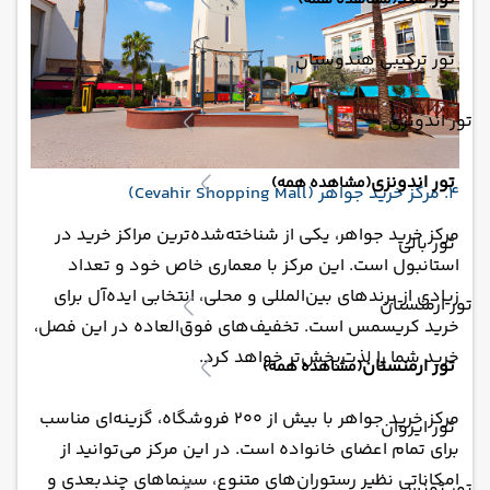
(مشاهده همه)
تور ترکیبی هندوستان
تور اندونزی
تور اندونزی
(مشاهده همه)
4. مرکز خرید جواهر (Cevahir Shopping Mall)
مرکز خرید جواهر، یکی از شناخته‌شده‌ترین مراکز خرید در
تور بالی
استانبول است. این مرکز با معماری خاص خود و تعداد
زیادی از برندهای بین‌المللی و محلی، انتخابی ایده‌آل برای
تور ارمنستان
خرید کریسمس است. تخفیف‌های فوق‌العاده در این فصل،
خرید شما را لذت‌بخش‌تر خواهد کرد.
تور ارمنستان
(مشاهده همه)
مرکز خرید جواهر با بیش از 200 فروشگاه، گزینه‌ای مناسب
تور ایروان
برای تمام اعضای خانواده است. در این مرکز می‌توانید از
امکاناتی نظیر رستوران‌های متنوع، سینماهای چندبعدی و
تور تونس