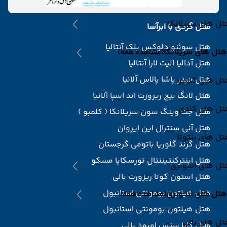
ل های سریلانکا
هتل گردی با ابرآسا
هتل سوئنو دلوکس بلک آنتالیا
هتل های سریلانکا
(مشاهده همه)
هتل آدالیا الیت لارا آنتالیا
هتل حیدر پاشا پالاس آلانیا
تل های کلمبو
هتل لانگ بیچ ریزورت اند اسپا آلانیا
تل های کندی
هتل جت وینگ سون سریلانکا ( کلمبو )
هتل آنی سنترال این ایروان
ل های بنتوتا
هتل گرند گلوریا باتومی گرجستان
هتل اینترکنتیننتال تورسکایا مسکو
تل های اندونزی
هتل استون کوتا ریزورت بالی
هتل هیلتون بومونتی استانبول
هتل های اندونزی
(مشاهده همه)
هتل هیلتون بومونتی استانبول
ل های بالی
هتل کاپا سنس اوبود بالی