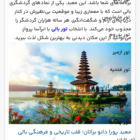
برنامه‌های شما باشد. این معبد، یکی از نمادهای گردشگری
بالی است که با معماری زیبا و موقعیت بی‌نظیرش در کنار
تور مارماریس
دریاچه‌ای آرام و شگفت‌انگیز، هر ساله هزاران گردشگر را
مجذوب خود می‌کند. با انتخاب
تور بالی
با ابرآسا پرواز،
تور بدروم
می‌توانید از این مکان دیدنی به بهترین شکل لذت ببرید.
تور ازمیر
تور فتحیه
تور کوش آداسی
ترابزون
تور چشمه
معبد پورا دانو براتان؛ قلب تاریخی و فرهنگی بالی
تور تایلند