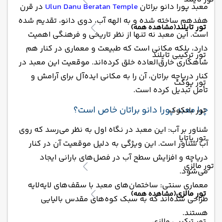
معبد پورا دانو براتان
Ulun Danu Beratan Temple
در قرن
هفدهم ساخته شده و به الهه آب، دوی دانو، تقدیم شده
تور تایلند
(مشاهده همه)
است. این معبد نه تنها از نظر تاریخی و فرهنگی اهمیت
دارد، بلکه مکانی است که طبیعت و معماری در کنار هم
تور ترکیبی تایلند
شاهکاری خارق‌العاده خلق کرده‌اند. موقعیت این معبد در
کنار دریاچه براتان، آن را به مکانی ایده‌آل برای آرامش و
تور پوکت
تأمل تبدیل کرده است.
چرا معبد پورا دانو براتان خاص است؟
تور بانکوک
شناور بر آب: این معبد در نگاه اول به نظر می‌رسد که روی
تور پاتایا
آب شناور است. این ویژگی به دلیل موقعیت آن در کنار
دریاچه و افزایش سطح آب در فصل‌های بارانی ایجاد
تور مالزی
می‌شود.
معماری سنتی: ساختمان‌های معبد با سقف‌های لایه‌لایه
تور مالزی
(مشاهده همه)
طراحی شده‌اند که به سبک کوه‌های مقدس بالیایی
هستند.
تور ترکیبی مالزی