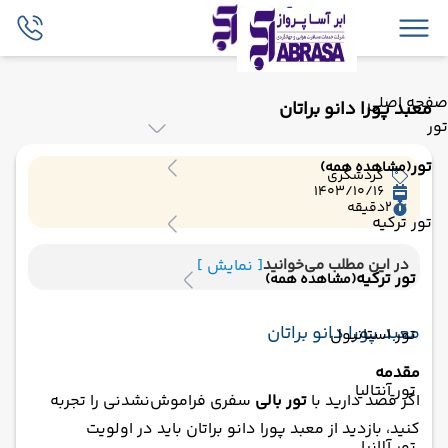
صفحه اصلی
معبد پورا دانو براتان
تور
تور
(مشاهده همه)
گردشگری
1403/10/16
2
دقیقه
تور ترکیه
در این مطلب می‌خوانید
[ نمایش ]
تور ترکیه
(مشاهده همه)
معبد پورا دانو براتان
تور استانبول
مقدمه
تور آنتالیا
اگر قصد دارید با
تور بالی
سفری فراموش‌نشدنی را تجربه
کنید، بازدید از معبد پورا دانو براتان باید در اولویت
تور آلانیا