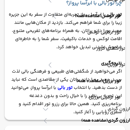
چرا تور بالی با ابرآسا پرواز؟
تور بالی
با ابرآسا پرواز تجربه‌ای متفاوت از سفر به این جزیره
تور تونس
(مشاهده همه)
زیبا را برای شما فراهم می‌کند. بازدید از مکان‌هایی مانند
معبد پورا دانو براتان، به همراه برنامه‌های تفریحی متنوع،
تور ترکیبی تونس
اقامت لوکس و خدمات باکیفیت، سفر شما را به خاطره‌ای
فراموش‌نشدنی تبدیل خواهد کرد.
تور کشتی کروز
نتیجه‌گیری
تور برزیل
اگر می‌خواهید از شگفتی‌های طبیعی و فرهنگی بالی لذت
ببرید، معبد پورا دانو براتان یکی از مقاصدی است که نباید
تور برزیل
(مشاهده همه)
از دست بدهید. با انتخاب
تور بالی
با ابرآسا پرواز، می‌توانید
این تجربه بی‌نظیر را با خیال راحت و بدون دغدغه
تور ترکیبی برزیل
برنامه‌ریزی کنید. همین حالا برای رزرو تور اقدام کنید و
ارزون گردی
سفری رؤیایی را آغاز کنید.
ارزون گردی
(مشاهده همه)