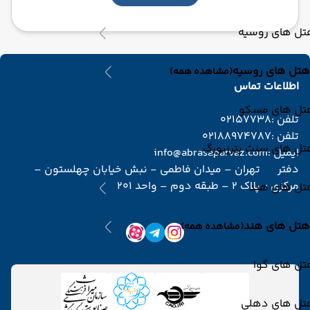
تل های روسیه
هتل های روسیه
(مشاهده همه)
اطلاعات تماس
تل های مسکو
تلفن :
02157738
تلفن :
02188974787
تل های سنت پترزبورگ
ایمیل :
info@abrasaparvaz.com
دفتر
تهران – میدان فاطمی - نبش خیابان چهلستون –
مرکزی :
پلاک 2 – طبقه دوم – واحد 201
تل های هند
هتل های هند
(مشاهده همه)
تل های گوا
تل های دهلی