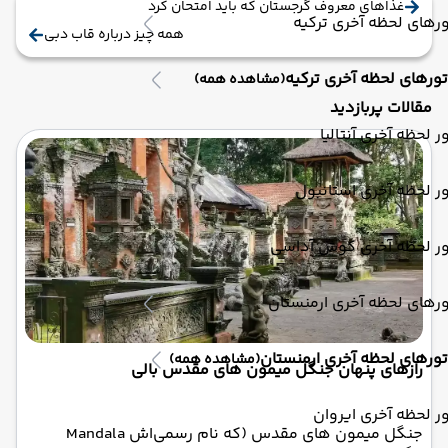
غذاهای معروف گرجستان که باید امتحان کرد
رهای لحظه آخری ترکیه
همه چیز درباره قاب دبی
تورهای لحظه آخری ترکیه
(مشاهده همه)
مقالات پربازدید
ر لحظه آخری آنتالیا
ر لحظه آخری استانبول
ور لحظه آخری کوش آداسی
رهای لحظه آخری ارمنستان
تورهای لحظه آخری ارمنستان
(مشاهده همه)
رازهای پنهان جنگل میمون های مقدس بالی
ر لحظه آخری ایروان
جنگل میمون‌ های مقدس (که نام رسمی‌اش Mandala