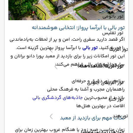
(مشاهده همه)
تور باتومی
تور بالی با ابرآسا پرواز؛ انتخابی هوشمندانه
تور تفلیس
اگر قصد دارید سفری راحت، امن و پر از لحظات به‌یادماندنی
را تجربه کنید،
تور بالی
با ابرآسا پرواز بهترین گزینه است.
تور آفریقا
این تور امکانات زیر را برای بازدید از معبد پورا دانو براتان و
سایر جاذبه‌های بالی فراهم می‌کند:
تور آفریقا
(مشاهده همه)
برنامه‌ریزی دقیق و حرفه‌ای
تور آفریقای جنوبی
راهنمایان مجرب و آشنا به فرهنگ محلی
بازدید از محبوب‌ترین
جاذبه‌های گردشگری بالی
تور کنیا
اقامت در بهترین هتل‌ها
تور هند
نکات مهم برای بازدید از معبد
زمان مناسب: صبح زود یا هنگام غروب بهترین زمان برای
تور هند