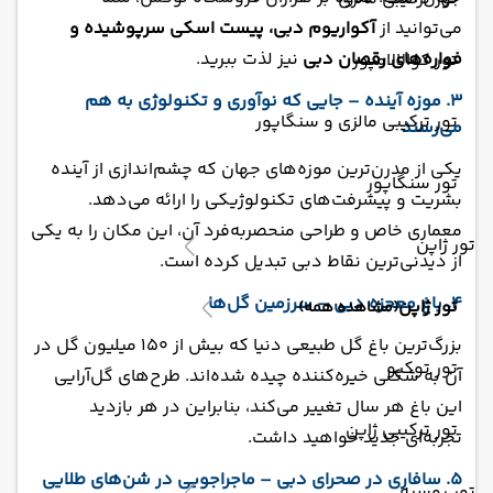
می‌توانید از
آکواریوم دبی، پیست اسکی سرپوشیده و
فواره‌های رقصان دبی
نیز لذت ببرید.
تور کوالالامپور
3. موزه آینده – جایی که نوآوری و تکنولوژی به هم
تور ترکیبی مالزی و سنگاپور
می‌رسند
یکی از مدرن‌ترین موزه‌های جهان که چشم‌اندازی از آینده
تور سنگاپور
بشریت و پیشرفت‌های تکنولوژیکی را ارائه می‌دهد.
معماری خاص و طراحی منحصر‌به‌فرد آن، این مکان را به یکی
تور ژاپن
از دیدنی‌ترین نقاط دبی تبدیل کرده است.
4. باغ معجزه دبی – سرزمین گل‌ها
تور ژاپن
(مشاهده همه)
بزرگ‌ترین باغ گل طبیعی دنیا که بیش از 150 میلیون گل در
تور توکیو
آن به شکلی خیره‌کننده چیده شده‌اند. طرح‌های گل‌آرایی
این باغ هر سال تغییر می‌کند، بنابراین در هر بازدید
تور ترکیبی ژاپن
تجربه‌ای جدید خواهید داشت.
5. سافاری در صحرای دبی – ماجراجویی در شن‌های طلایی
تور روسیه