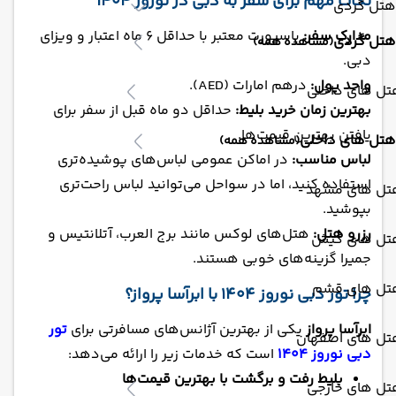
نکات مهم برای سفر به دبی در نوروز 1404
هتل گردی
مدارک سفر:
پاسپورت معتبر با حداقل 6 ماه اعتبار و ویزای
هتل گردی
(مشاهده همه)
دبی.
واحد پول:
درهم امارات (AED).
تل های داخلی
بهترین زمان خرید بلیط:
حداقل دو ماه قبل از سفر برای
یافتن بهترین قیمت‌ها.
هتل های داخلی
(مشاهده همه)
لباس مناسب:
در اماکن عمومی لباس‌های پوشیده‌تری
استفاده کنید، اما در سواحل می‌توانید لباس راحت‌تری
تل های مشهد
بپوشید.
رزرو هتل:
هتل‌های لوکس مانند برج العرب، آتلانتیس و
تل های کیش
جمیرا گزینه‌های خوبی هستند.
تل های قشم
چرا تور دبی نوروز 1404 با ابرآسا پرواز؟
ابرآسا پرواز
یکی از بهترین آژانس‌های مسافرتی برای
تور
تل های اصفهان
دبی نوروز 1404
است که خدمات زیر را ارائه می‌دهد:
بلیط رفت و برگشت با بهترین قیمت‌ها
تل های خارجی