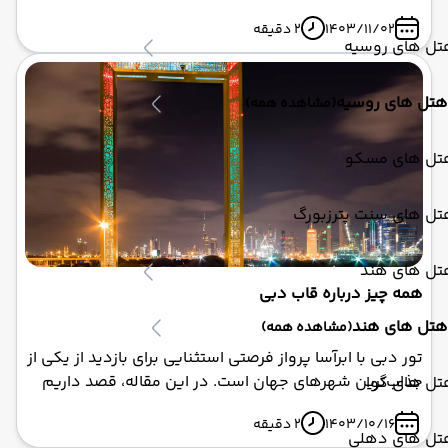
برای مسافران فراهم می‌کند. این سیستم حمل و نقل
1403/11/02
2 دقیقه
عمومی، به عنوان یکی از نمادهای توسعه و پیشرفت دبی،
تل های روسیه
امکاناتی فوق‌العاده را به گردشگران و ساکنان این شهر
ارائه می‌دهد. اگر قصد دارید با تور دبی سفری به این شهر
هتل های روسیه
(مشاهده همه)
زیبا داشته باشید، استفاده از مترو دبی می‌تواند تجربه‌ای
جذاب و به‌یادماندنی باشد.
تل های مسکو
تل های سنت پترزبورگ
تل های هند
همه چیز درباره قاب دبی
هتل های هند
(مشاهده همه)
تور دبی با ابرآسا پرواز فرصتی استثنایی برای بازدید از یکی از
جذاب‌ترین شهرهای جهان است. در این مقاله، قصد داریم
تل های گوا
یکی از نمادهای شگفت‌انگیز این شهر یعنی "قاب دبی" را به
1403/10/16
2 دقیقه
طور کامل بررسی کنیم. قاب دبی نه تنها یک جاذبه
تل های دهلی