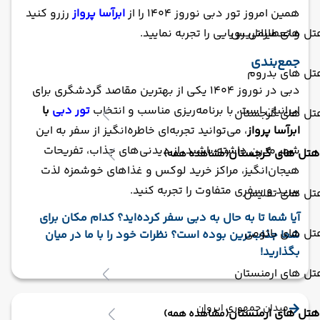
همین امروز تور دبی نوروز 1404 را از
ابرآسا پرواز
رزرو کنید
و تعطیلاتی رویایی را تجربه نمایید.
تل های مارماریس
جمع‌بندی
تل های بدروم
دبی در نوروز 1404 یکی از بهترین مقاصد گردشگری برای
ایرانیان است. با برنامه‌ریزی مناسب و انتخاب
تور دبی
با
تل های گرجستان
ابرآسا پرواز
، می‌توانید تجربه‌ای خاطره‌انگیز از سفر به این
شهر مدرن داشته باشید. از دیدنی‌های جذاب، تفریحات
هتل های گرجستان
(مشاهده همه)
هیجان‌انگیز، مراکز خرید لوکس و غذاهای خوشمزه لذت
ببرید و سفری متفاوت را تجربه کنید.
تل های تفلیس
آیا شما تا به حال به دبی سفر کرده‌اید؟ کدام مکان برای
تل های باتومی
شما جذاب‌ترین بوده است؟ نظرات خود را با ما در میان
بگذارید!
تل های ارمنستان
میدان جمهوری ایروان
هتل های ارمنستان
(مشاهده همه)