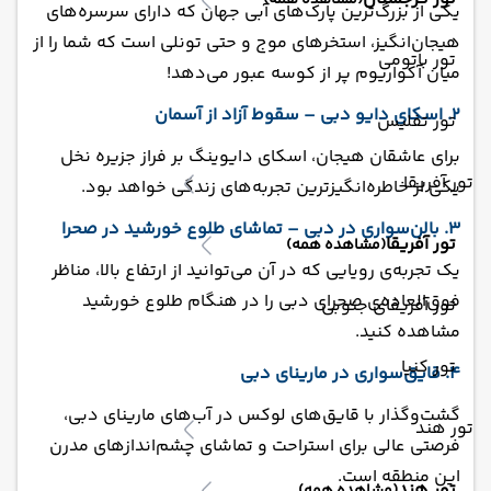
(مشاهده همه)
یکی از بزرگ‌ترین پارک‌های آبی جهان که دارای سرسره‌های
هیجان‌انگیز، استخرهای موج و حتی تونلی است که شما را از
تور باتومی
میان آکواریوم پر از کوسه عبور می‌دهد!
2. اسکای دایو دبی – سقوط آزاد از آسمان
تور تفلیس
برای عاشقان هیجان، اسکای دایوینگ بر فراز جزیره نخل
تور آفریقا
یکی از خاطره‌انگیزترین تجربه‌های زندگی خواهد بود.
3. بالن‌سواری در دبی – تماشای طلوع خورشید در صحرا
تور آفریقا
(مشاهده همه)
یک تجربه‌ی رویایی که در آن می‌توانید از ارتفاع بالا، مناظر
فوق‌العاده‌ی صحرای دبی را در هنگام طلوع خورشید
تور آفریقای جنوبی
مشاهده کنید.
تور کنیا
4. قایق‌سواری در مارینای دبی
گشت‌وگذار با قایق‌های لوکس در آب‌های مارینای دبی،
تور هند
فرصتی عالی برای استراحت و تماشای چشم‌اندازهای مدرن
این منطقه است.
تور هند