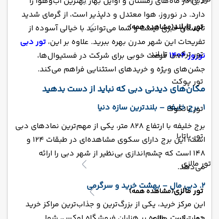
دبی در ماه‌های زمستان و اوایل بهار بهترین آب‌وهوا را
دارد. در نوروز، هوا معتدل و دلپذیر است، از گرمای شدید
تور تایلند
(مشاهده همه)
تابستان خبری نیست و شما می‌توانید با خیالی آسوده از
تفریحات این شهر مدرن بهره ببرید. علاوه بر این،
تور دبی
تور ترکیبی تایلند
نوروز 1404
فرصت خوبی برای شرکت در فستیوال‌ها،
جشن‌های ویژه و خریدهای استثنایی فراهم می‌کند.
تور پوکت
مکان‌های دیدنی دبی که نباید از دست بدهید
1. برج خلیفه – بلندترین سازه دنیا
تور بانکوک
برج خلیفه با ارتفاع 828 متر، یکی از مهم‌ترین نمادهای دبی
تور پاتایا
است. این برج دارای سکوی مشاهده‌ای در طبقات 124 و
148 است که چشم‌اندازی بی‌نظیر از شهر دبی را ارائه
تور مالزی
می‌دهد.
2. دبی مال – بهشت خرید و سرگرمی
تور مالزی
(مشاهده همه)
این مرکز خرید، یکی از بزرگ‌ترین و جذاب‌ترین مراکز خرید
جهان است. علاوه بر هزاران فروشگاه لوکس، شما
تور ترکیبی مالزی