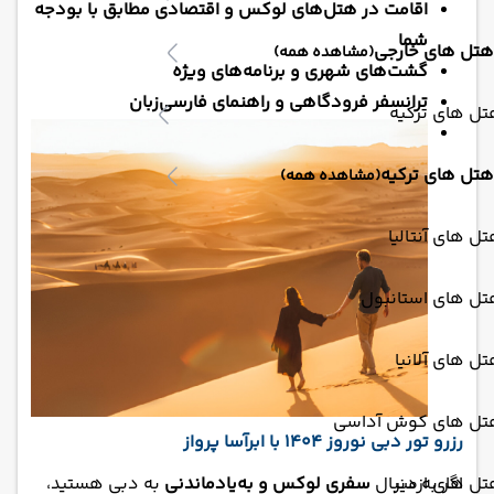
اقامت در هتل‌های لوکس و اقتصادی مطابق با بودجه
شما
هتل های خارجی
(مشاهده همه)
گشت‌های شهری و برنامه‌های ویژه
ترانسفر فرودگاهی و راهنمای فارسی‌زبان
ل های ترکیه
هتل های ترکیه
(مشاهده همه)
ل های آنتالیا
تل های استانبول
ل های آلانیا
تل های کوش آداسی
رزرو تور دبی نوروز 1404 با ابرآسا پرواز
اگر به دنبال
سفری لوکس و به‌یادماندنی
به دبی هستید،
ل های ازمیر