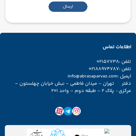
ارسال
اطلاعات تماس
تلفن :
02157738
تلفن :
02188974787
ایمیل :
info@abrasaparvaz.com
دفتر
تهران – میدان فاطمی - نبش خیابان چهلستون –
مرکزی :
پلاک 2 – طبقه دوم – واحد 201