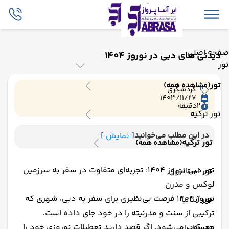
صفحه اصلی
دیدنی های دبی در نوروز 1404
تور
تور
(مشاهده همه)
گردشگری
1403/11/27
2
دقیقه
تور ترکیه
در این مطلب می‌خوانید
[ نمایش ]
تور ترکیه
(مشاهده همه)
تور دبی نوروز 1404: تجربه‌ای متفاوت در سفر به سرزمین
تور استانبول
لوکس و مدرن
نوروز 1404 فرصت بی‌نظیری برای سفر به دبی، شهری که
تور آنتالیا
ترکیبی از سنت و مدرنیته را در خود جای داده است،
محسوب می‌شود. اگر قصد دارید تعطیلات نوروزی خود را
تور آلانیا