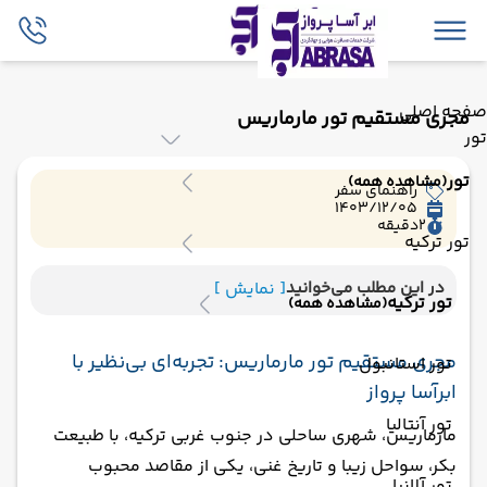
صفحه اصلی
مجری مستقیم تور مارماریس
تور
تور
(مشاهده همه)
راهنمای سفر
1403/12/05
2
دقیقه
تور ترکیه
در این مطلب می‌خوانید
[ نمایش ]
تور ترکیه
(مشاهده همه)
مجری مستقیم تور مارماریس: تجربه‌ای بی‌نظیر با
تور استانبول
ابرآسا پرواز
تور آنتالیا
مارماریس، شهری ساحلی در جنوب غربی ترکیه، با طبیعت
بکر، سواحل زیبا و تاریخ غنی، یکی از مقاصد محبوب
تور آلانیا