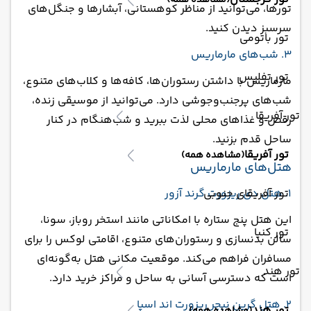
(مشاهده همه)
تورها، می‌توانید از مناظر کوهستانی، آبشارها و جنگل‌های
سرسبز دیدن کنید.
تور باتومی
3. شب‌های مارماریس
تور تفلیس
مارماریس با داشتن رستوران‌ها، کافه‌ها و کلاب‌های متنوع،
شب‌های پرجنب‌وجوشی دارد. می‌توانید از موسیقی زنده،
تور آفریقا
رقص و غذاهای محلی لذت ببرید و شب‌هنگام در کنار
ساحل قدم بزنید.
تور آفریقا
(مشاهده همه)
هتل‌های مارماریس
1. هتل دی ریزورت گرند آزور
تور آفریقای جنوبی
این هتل پنج ستاره با امکاناتی مانند استخر روباز، سونا،
تور کنیا
سالن بدنسازی و رستوران‌های متنوع، اقامتی لوکس را برای
مسافران فراهم می‌کند. موقعیت مکانی هتل به‌گونه‌ای
تور هند
است که دسترسی آسانی به ساحل و مراکز خرید دارد.
2. هتل گرین نیچر ریزورت اند اسپا
تور هند