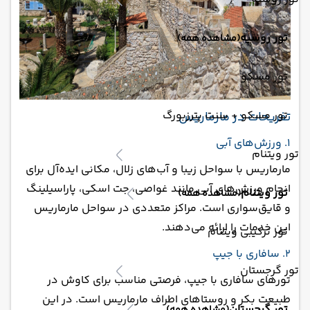
تور روسیه
(مشاهده همه)
تور مسکو
تور مسکو + سنت پترزبورگ
تفریحات در مارماریس
1. ورزش‌های آبی
تور ویتنام
مارماریس با سواحل زیبا و آب‌های زلال، مکانی ایده‌آل برای
انجام ورزش‌های آبی مانند غواصی، جت اسکی، پاراسیلینگ
تور ویتنام
(مشاهده همه)
و قایق‌سواری است. مراکز متعددی در سواحل مارماریس
این خدمات را ارائه می‌دهند.
تور ترکیبی ویتنام
2. سافاری با جیپ
تور گرجستان
تورهای سافاری با جیپ، فرصتی مناسب برای کاوش در
طبیعت بکر و روستاهای اطراف مارماریس است. در این
تور گرجستان