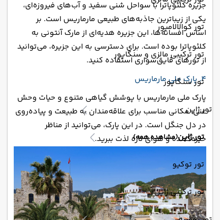
جزیره کلئوپاترا با سواحل شنی سفید و آب‌های فیروزه‌ای،
یکی از زیباترین جاذبه‌های طبیعی مارماریس است. بر
تور کوالالامپور
اساس افسانه‌ها، این جزیره هدیه‌ای از مارک آنتونی به
کلئوپاترا بوده است. برای دسترسی به این جزیره، می‌توانید
تور ترکیبی مالزی و سنگاپور
از تورهای قایق‌سواری استفاده کنید.
4. پارک ملی مارماریس
تور سنگاپور
پارک ملی مارماریس با پوشش گیاهی متنوع و حیات وحش
تور ژاپن
غنی، مکانی مناسب برای علاقه‌مندان به طبیعت و پیاده‌روی
در دل جنگل است. در این پارک، می‌توانید از مناظر
تور ژاپن
(مشاهده همه)
خیره‌کننده و هوای تازه لذت ببرید.
تور توکیو
تور ترکیبی ژاپن
تور روسیه