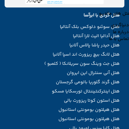
تل های مالدیو
هتل گردی با ابرآسا
دنیاگردی
هتل سوئنو دلوکس بلک آنتالیا
درباره ما
هتل آدالیا الیت لارا آنتالیا
تماس با ما
هتل حیدر پاشا پالاس آلانیا
هتل لانگ بیچ ریزورت اند اسپا آلانیا
هتل جت وینگ سون سریلانکا ( کلمبو )
هتل آنی سنترال این ایروان
هتل گرند گلوریا باتومی گرجستان
هتل اینترکنتیننتال تورسکایا مسکو
هتل استون کوتا ریزورت بالی
هتل هیلتون بومونتی استانبول
هتل هیلتون بومونتی استانبول
هتل کاپا سنس اوبود بالی