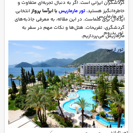
گردشگران ایرانی است. اگر به دنبال تجربه‌ای متفاوت و
خاطره‌انگیز هستید،
تور مارماریس
با ابرآسا پرواز
انتخابی
تور مارماریس
ایده‌آل برای شماست. در این مقاله، به معرفی جاذبه‌های
گردشگری، تفریحات، هتل‌ها و نکات مهم در سفر به
تور بدروم
مارماریس می‌پردازیم.
تور ازمیر
تور فتحیه
تور کوش آداسی
ترابزون
تور چشمه
تور تایلند