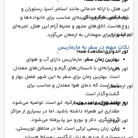
(مشاهده همه)
این هتل با ارائه خدماتی مانند استخر، اسپا، رستوران و
تور ترکیبی هندوستان
برنامه‌های سرگرمی، گزینه‌ای مناسب برای خانواده‌ها و
زوج‌هاست. اتاق‌های مجهز و محیط آرام این هتل، تجربه‌ای
تور اندونزی
دلپذیر را برای مهمانان به ارمغان می‌آورد.
نکات مهم در سفر به مارماریس
تور اندونزی
(مشاهده همه)
بهترین زمان سفر
: مارماریس دارای آب و هوای
مدیترانه‌ای با تابستان‌های گرم و زمستان‌های معتدل
تور بالی
است. بهترین زمان برای سفر به این شهر، فصل بهار و
پاییز است که دمای هوا معتدل و مناسب برای
تور ارمنستان
گشت‌وگذار است.
واحد پول
: واحد پول ترکیه، لیر است. توصیه می‌شود
تور ارمنستان
(مشاهده همه)
مقداری لیر همراه داشته باشید، اما در بسیاری از مراکز
گردشگری، دلار و یورو نیز پذیرفته می‌شود.
تور ایروان
زبان
: زبان رسمی ترکی است، اما در مناطق توریستی،
بسیاری از مردم به زبان انگلیسی مسلط هستند.
تور تونس