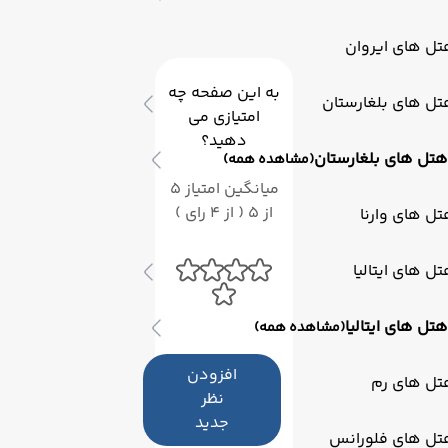
"نیمارا" که از زبان محلی گرفته شده، به معنای "نیمه تاریک"
یا "رازآلود" است و کاملاً با جو تاریک و مرموز داخل غار
ل های ایروان
همخوانی دارد.
به این صفحه چه
ل های بلغارستان
امتیازی می
دهید؟
هتل های بلغارستان
(مشاهده همه)
میانگین امتیاز 5
از 5 ( از 4 رای )
ل های وارنا
ل های ایتالیا
هتل های ایتالیا
(مشاهده همه)
افزودن
تل های رم
نظر
جدید
تل های فلورانس