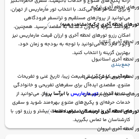
ارائه پکیج‌های متنوع و خدمات باکیفیت، سفری خاطره‌انگیز
رهای لحظه آخری ترکیه
را برای شما فراهم می‌کند. با انتخاب تور مارماریس از تهران،
می‌توانید از پروازهای مستقیم و ترانسفر فرودگاهی
تورهای لحظه آخری ترکیه
(مشاهده همه)
بهره‌مند شوید و بدون دغدغه به مقصد برسید. همچنین،
امکان رزرو تورهای لحظه آخری و ارزان قیمت مارماریس نیز
ر لحظه آخری آنتالیا
وجود دارد که می‌توانید با توجه به بودجه و زمان خود،
بهترین گزینه را انتخاب کنید.
ر لحظه آخری استانبول
جمع‌بندی
مارماریس با ترکیبی از طبیعت زیبا، تاریخ غنی و تفریحات
ور لحظه آخری کوش آداسی
متنوع، مقصدی ایده‌آل برای سفرهای تفریحی و خانوادگی
است. با انتخاب
تور مارماریس
با ابرآسا پرواز
، می‌توانید از
رهای لحظه آخری ارمنستان
خدمات حرفه‌ای و پکیج‌های متنوع بهره‌مند شوید و سفری
به‌یادماندنی را تجربه کنید. برای اطلاعات بیشتر و رزرو تور، با
تورهای لحظه آخری ارمنستان
(مشاهده همه)
کارشناسان ما تماس بگیرید.
ر لحظه آخری ایروان