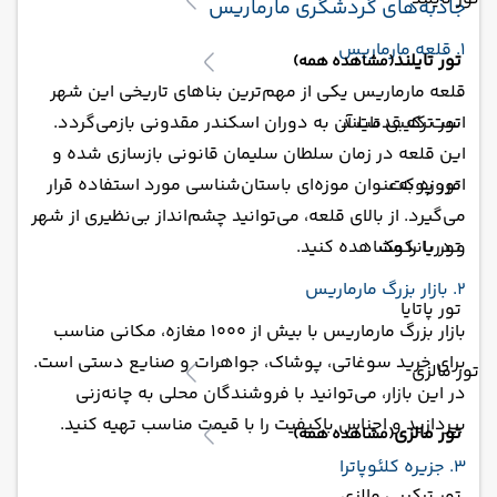
جاذبه‌های گردشگری مارماریس
1. قلعه مارماریس
تور تایلند
(مشاهده همه)
قلعه مارماریس یکی از مهم‌ترین بناهای تاریخی این شهر
تور ترکیبی تایلند
است که قدمت آن به دوران اسکندر مقدونی بازمی‌گردد.
این قلعه در زمان سلطان سلیمان قانونی بازسازی شده و
تور پوکت
امروزه به‌عنوان موزه‌ای باستان‌شناسی مورد استفاده قرار
می‌گیرد. از بالای قلعه، می‌توانید چشم‌انداز بی‌نظیری از شهر
تور بانکوک
و دریا را مشاهده کنید.
2. بازار بزرگ مارماریس
تور پاتایا
بازار بزرگ مارماریس با بیش از 1000 مغازه، مکانی مناسب
برای خرید سوغاتی، پوشاک، جواهرات و صنایع دستی است.
تور مالزی
در این بازار، می‌توانید با فروشندگان محلی به چانه‌زنی
بپردازید و اجناس باکیفیت را با قیمت مناسب تهیه کنید.
تور مالزی
(مشاهده همه)
3. جزیره کلئوپاترا
تور ترکیبی مالزی