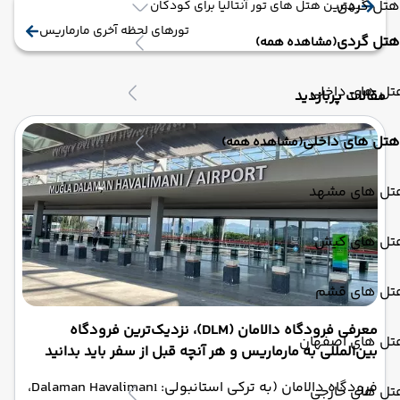
هتل گردی
بهترین هتل های تور آنتالیا برای کودکان
تورهای لحظه آخری مارماریس
هتل گردی
(مشاهده همه)
تل های داخلی
مقالات پربازدید
هتل های داخلی
(مشاهده همه)
تل های مشهد
تل های کیش
تل های قشم
معرفی فرودگاه دالامان (DLM)، نزدیک‌ترین فرودگاه
تل های اصفهان
بین‌المللی به مارماریس و هر آنچه قبل از سفر باید بدانید
فرودگاه دالامان (به ترکی استانبولی: Dalaman Havalimanı،
تل های خارجی