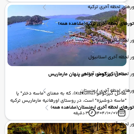
فتحیه و گوجک است. این فرودگاه در فاصله حدود ۹۰ تا ۹۵
رهای لحظه آخری ترکیه
کیلومتری شرق مارماریس واقع شده و سالانه میلیون‌ها
گردشگر را که برای بهره‌مندی از سواحل فیروزه‌ای، کوه‌های
تورهای لحظه آخری ترکیه
(مشاهده همه)
سرسبز و زندگی شبانه پرهیجان به این منطقه سفر می‌کنند،
پذیرا است.
ر لحظه آخری آنتالیا
ر لحظه آخری استانبول
ور لحظه آخری کوش آداسی
ساحل کیزکومو: جواهر پنهان مارماریس
رهای لحظه آخری ارمنستان
ساحل کیزکومو (Kızkumu)، که به معنای "ماسه دختر" یا
"ماسه دوشیزه" است، در روستای اورهانیه مارماریس ترکیه
تورهای لحظه آخری ارمنستان
قرار دارد و یکی از شگفت‌ انگیزترین پدیده‌های طبیعی جهان
(مشاهده همه)
1404/10/07
3 دقیقه
است: یک مسیر شنی ۶۰۰ متری که دریا را به دو نیم تقسیم
می‌کند و اجازه می‌دهد روی آب قدم بزنید!
ر لحظه آخری ایروان