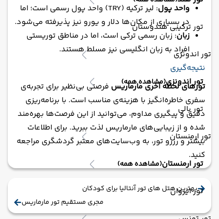
(مشاهده همه)
واحد پول
: لیر ترکیه (TRY) واحد پول رسمی است؛ اما
در بسیاری از مکان‌ها دلار و یورو نیز پذیرفته می‌شود.
تور ترکیبی هندوستان
زبان
: زبان رسمی ترکی است، اما در مناطق توریستی
افراد به زبان انگلیسی نیز مسلط هستند.
تور اندونزی
نتیجه‌گیری
تور اندونزی
(مشاهده همه)
تورهای لحظه آخری مارماریس
فرصتی بی‌نظیر برای تجربه‌ی
سفری خاطره‌انگیز با هزینه‌ی مناسب است. با برنامه‌ریزی
تور بالی
دقیق و پیگیری مداوم، می‌توانید از این فرصت‌ها بهره‌مند
شده و از زیبایی‌های مارماریس لذت ببرید. برای اطلاعات
تور ارمنستان
بیشتر و رزرو تور، به وب‌سایت‌های معتبر گردشگری مراجعه
کنید.
تور ارمنستان
(مشاهده همه)
بهترین هتل های تور آنتالیا برای کودکان
تور ایروان
مجری مستقیم تور مارماریس
تور تونس