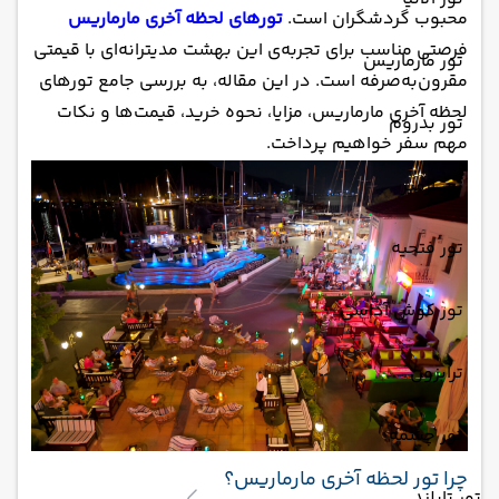
محبوب گردشگران است.
تورهای لحظه آخری مارماریس
فرصتی مناسب برای تجربه‌ی این بهشت مدیترانه‌ای با قیمتی
تور مارماریس
مقرون‌به‌صرفه است. در این مقاله، به بررسی جامع تورهای
لحظه آخری مارماریس، مزایا، نحوه خرید، قیمت‌ها و نکات
تور بدروم
مهم سفر خواهیم پرداخت.
تور ازمیر
تور فتحیه
تور کوش آداسی
ترابزون
تور چشمه
چرا تور لحظه آخری مارماریس؟
تور تایلند