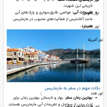
(مشاهده همه)
تاریخی این شهرند.
تفریحات آبی
: غواصی، قایق‌سواری و پارک‌های آبی
تور باتومی
مانند آتلانتیس از فعالیت‌های محبوب در مارماریس
هستند.
تور تفلیس
تور آفریقا
تور آفریقا
(مشاهده همه)
تور آفریقای جنوبی
تور کنیا
نکات مهم در سفر به مارماریس
تور هند
بهترین زمان سفر
: بهار و تابستان بهترین زمان برای
لذت بردن از سواحل و تفریحات آبی مارماریس هستند.
تور هند