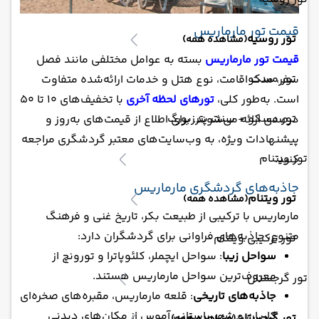
قیمت تور مارماریس
تور روسیه
(مشاهده همه)
قیمت تور مارماریس
بسته به عوامل مختلفی مانند فصل
تور مسکو
سفر، مدت اقامت، نوع هتل و خدمات ارائه‌شده متفاوت
است. به‌طور کلی،
تورهای لحظه آخری
با تخفیف‌های ۱۰ تا ۵۰
تور مسکو + سنت پترزبورگ
درصدی ارائه می‌شوند. برای اطلاع از قیمت‌های به‌روز و
پیشنهادات ویژه، به وب‌سایت‌های معتبر گردشگری مراجعه
تور ویتنام
کنید.
جاذبه‌های گردشگری مارماریس
تور ویتنام
(مشاهده همه)
مارماریس با ترکیبی از طبیعت بکر، تاریخ غنی و فرهنگ
متنوع، جاذبه‌های فراوانی برای گردشگران دارد:
تور ترکیبی ویتنام
سواحل زیبا
: سواحل ایچملر، کلئوپاترا و تورونچ از
معروف‌ترین سواحل مارماریس هستند.
تور گرجستان
جاذبه‌های تاریخی
: قلعه مارماریس، مقبره‌های صخره‌ای
کاریان و شهر باستانی آموس از مکان‌های دیدنی
تور گرجستان