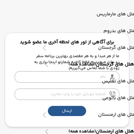
تل های مارماریس
تل های بدروم
برای آگاهی از تور های لحظه آخری ما عضو شوید
تل های گرجستان
ما از هر مبدا و به هر مقصدی بهترین برنامه سفر
رو برات میچینیم فقط کافیه شمارتو اینجا بزاری به
هتل های گرجستان
(مشاهده همه)
زودی با شما تماس می‌گیریم.
تل های تفلیس
تل های باتومی
ارسال
تل های ارمنستان
هتل های ارمنستان
(مشاهده همه)