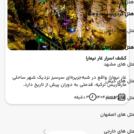
هتل گردی
هتل گردی
(مشاهده همه)
تل های داخلی
هتل های داخلی
(مشاهده همه)
کشف اسرار غار نیمارا
تل های مشهد
غار نیمارا، واقع در شبه‌جزیره‌ای سرسبز نزدیک شهر ساحلی
تل های کیش
مارماریس ترکیه، قدمتی به دوران پیش از تاریخ دارد.
تحقیقات باستان‌شناسی نشان می‌دهد که این غار از حدود
1404/10/02
3 دقیقه
تل های قشم
۳۰۰۰ سال پیش از میلاد مسیح به عنوان مکانی مقدس برای
عبادت و برگزاری مراسم مذهبی استفاده می‌شده است. نام
"نیمارا" که از زبان محلی گرفته شده، به معنای "نیمه تاریک"
تل های اصفهان
یا "رازآلود" است و کاملاً با جو تاریک و مرموز داخل غار
همخوانی دارد.
تل های خارجی