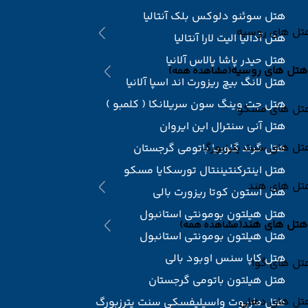
هتل سوئنو دلوکس بلک آنتالیا
تل های روسیه
هتل آدالیا الیت لارا آنتالیا
هتل حیدر پاشا پالاس آلانیا
هتل های روسیه
(مشاهده همه)
هتل لانگ بیچ ریزورت اند اسپا آلانیا
هتل جت وینگ سون سریلانکا ( کلمبو )
تل های مسکو
هتل آنی سنترال این ایروان
تل های سنت پترزبورگ
هتل گرند گلوریا باتومی گرجستان
هتل اینترکنتیننتال تورسکایا مسکو
تل های هند
هتل استون کوتا ریزورت بالی
هتل هیلتون بومونتی استانبول
هتل های هند
(مشاهده همه)
هتل هیلتون بومونتی استانبول
هتل کاپا سنس اوبود بالی
تل های گوا
هتل هیلتون باتومی گرجستان
تل های دهلی
هتل ماریوت واسیلیفسکی سنت پترزبورگ