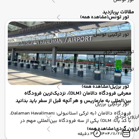
مقالات پربازدید
تور تونس
(مشاهده همه)
تور ترکیبی تونس
تور کشتی کروز
تور برزیل
تور برزیل
(مشاهده همه)
معرفی فرودگاه دالامان (DLM)، نزدیک‌ترین فرودگاه
بین‌المللی به مارماریس و هر آنچه قبل از سفر باید بدانید
تور ترکیبی برزیل
فرودگاه دالامان (به ترکی استانبولی: Dalaman Havalimanı،
ارزون گردی
با کد یاتا: DLM) یکی از سه فرودگاه بین‌المللی مهم در
جنوب غربی ترکیه و اصلی‌ترین دروازه هوایی برای دسترسی
ارزون گردی
(مشاهده همه)
1404/11/28
3 دقیقه
به شهر توریستی مارماریس و دیگر مناطق گردشگری مانند