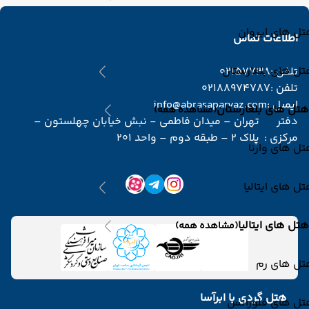
ل های ایروان
اطلاعات تماس
ل های بلغارستان
تلفن :
02157738
تلفن :
02188974787
ایمیل :
info@abrasaparvaz.com
هتل های بلغارستان
(مشاهده همه)
دفتر
تهران – میدان فاطمی - نبش خیابان چهلستون –
مرکزی :
پلاک 2 – طبقه دوم – واحد 201
ل های وارنا
ل های ایتالیا
هتل های ایتالیا
(مشاهده همه)
تل های رم
هتل گردی با ابرآسا
تل های فلورانس