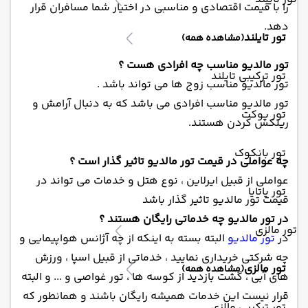
را با قیمت اقتصادی و مناسبی در اختیار شما مسافران قرار
دهد.
تور تایلند
(مشاهده همه)
تور مالدیو مناسب چه افرادی هست ؟
تور ترکیبی تایلند
تور مالدیو مناسب زوج ها می تواند باشد .
تور مالدیو مناسب افرادی می باشد که به دنبال آرامش و
تور پوکت
ریلکس کردن هستند.
تور بانکوک
چه عواملی در قیمت تور مالدیو تاثیر گذار است ؟
عواملی از قبیل ایرلاین ، نوع هتل و خدمات می تواند در
تور پاتایا
قیمت تور مالدیو تاثیر گذار باشد
در تور مالدیو چه خدماتی رایگان هستند ؟
تور مالزی
در
تور مالدیو
البته بسته به اینکه از چه آژانس هواپیمایی و
چه شرکتی خریداری نمایید ، خدماتی از قبیل اسپا ، ورزش
تور مالزی
(مشاهده همه)
های آبی ، گشت بازدید از کوسه ها ، تور غواصی و ... و البته
قرار نیست این خدمات همیشه رایگان باشند و همانطور که
تور ترکیبی مالزی