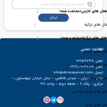
هتل های خارجی
(مشاهده همه)
ارسال
ل های ترکیه
هتل های ترکیه
(مشاهده همه)
اطلاعات تماس
ل های آنتالیا
تلفن :
02157738
تل های استانبول
تلفن :
02188974787
ایمیل :
info@abrasaparvaz.com
ل های آلانیا
دفتر
تهران – میدان فاطمی - نبش خیابان چهلستون –
مرکزی :
پلاک 2 – طبقه دوم – واحد 201
تل های کوش آداسی
ل های ازمیر