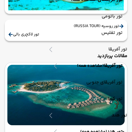
(مشاهده همه)
تور باتومی
تور روسیه (RUSSIA TOUR)
تور تفلیس
تور لاکچری بالی
تور آفریقا
مقالات پربازدید
تور آفریقا
(مشاهده همه)
تور آفریقای جنوبی
تور کنیا
تور هند
تور هند