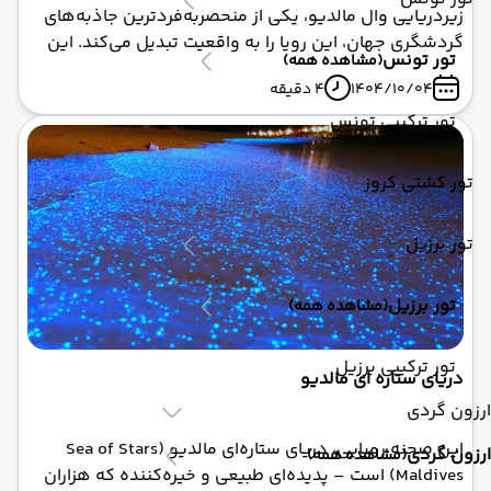
زیردریایی وال مالدیو، یکی از منحصربه‌فردترین جاذبه‌های
گردشگری جهان، این رویا را به واقعیت تبدیل می‌کند. این
تور تونس
(مشاهده همه)
زیردریایی پیشرفته، که به عنوان عمیق‌ترین زیردریایی
1404/10/04
4 دقیقه
مسافری جهان شناخته می‌شود، شما را به عمقی بیش از ۴۰
تور ترکیبی تونس
متر در اقیانوس هند می‌برد تا با چشمان خود شاهد رقص
ماهی‌های رنگارنگ، مرجان‌های زنده و حتی نهنگ‌های
باشکوه باشید.
تور کشتی کروز
تور برزیل
تور برزیل
(مشاهده همه)
تور ترکیبی برزیل
دریای ستاره‌ ای مالدیو
ارزون گردی
این صحنه رویایی، دریای ستاره‌ای مالدیو (Sea of Stars
ارزون گردی
(مشاهده همه)
Maldives) است – پدیده‌ای طبیعی و خیره‌کننده که هزاران