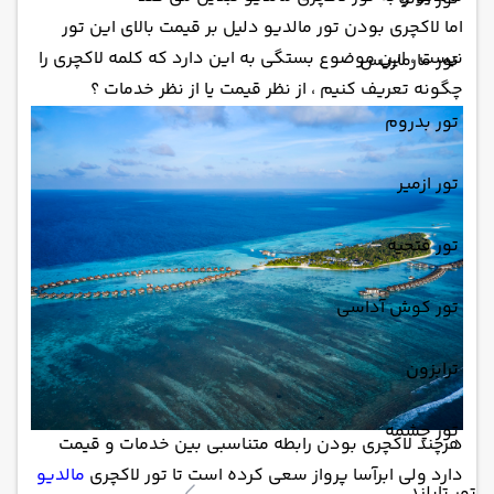
اما لاکچری بودن تور مالدیو دلیل بر قیمت بالای این تور
نیست ، این موضوع بستگی به این دارد که کلمه لاکچری را
تور مارماریس
چگونه تعریف کنیم ، از نظر قیمت یا از نظر خدمات ؟
تور بدروم
تور ازمیر
تور فتحیه
تور کوش آداسی
ترابزون
تور چشمه
هرچند لاکچری بودن رابطه متناسبی بین خدمات و قیمت
دارد ولی ابرآسا پرواز سعی کرده است تا تور لاکچری
مالدیو
تور تایلند