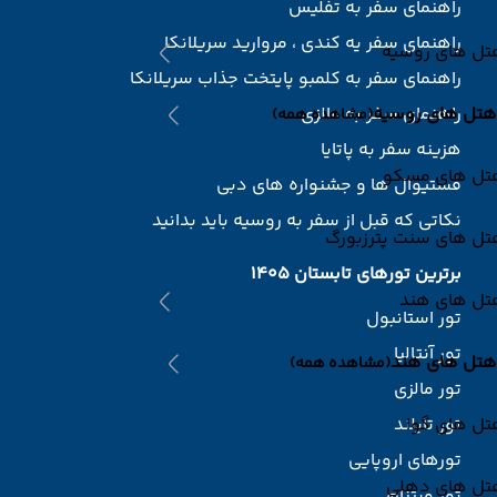
راهنمای سفر به تفلیس
راهنمای سفر یه کندی ، مروارید سریلانکا
تل های روسیه
راهنمای سفر به کلمبو پایتخت جذاب سریلانکا
هتل های روسیه
راهنمای سفر به مالزی
(مشاهده همه)
هزینه سفر به پاتایا
تل های مسکو
فستیوال ها و جشنواره های دبی
نکاتی که قبل از سفر به روسیه باید بدانید
تل های سنت پترزبورگ
برترین تورهای تابستان 1405
تل های هند
تور استانبول
تور آنتالیا
هتل های هند
(مشاهده همه)
تور مالزی
تل های گوا
تور تایلند
تورهای اروپایی
تل های دهلی
تور ویتنام