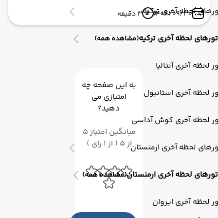
گردشگر را هر سال به جزایر مالدیو می‌کشاند. انگار وارد
رهای لحظه آخری ترکیه
1404/09/30
3 دقیقه
دنیای فیلم آواتار شده‌اید، اما این بار واقعی! اگر به دنبال
تجربه‌ای منحصربه‌فرد و رمانتیک هستید، تور مالدیو ابرآسا
تورهای لحظه آخری ترکیه
(مشاهده همه)
پرواز با پکیج‌های لوکس و ارزان، شما را مستقیم به قلب این
جادو می‌برد.
ر لحظه آخری آنتالیا
به این صفحه چه
ر لحظه آخری استانبول
امتیازی می
دهید؟
ور لحظه آخری کوش آداسی
میانگین امتیاز 5
از 5 ( از 1 رای )
رهای لحظه آخری ارمنستان
تورهای لحظه آخری ارمنستان
(مشاهده همه)
ر لحظه آخری ایروان