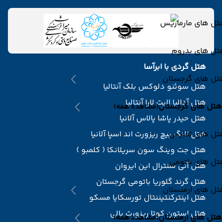
تل های مارماریس
تل های بدروم
هتل گردی با ابرآسا
تل های گرجستان
هتل سوئنو دلوکس بلک آنتالیا
هتل آدالیا الیت لارا آنتالیا
هتل های گرجستان
(مشاهده همه)
هتل حیدر پاشا پالاس آلانیا
تل های تفلیس
هتل لانگ بیچ ریزورت اند اسپا آلانیا
هتل جت وینگ سون سریلانکا ( کلمبو )
تل های باتومی
هتل آنی سنترال این ایروان
هتل گرند گلوریا باتومی گرجستان
تل های ارمنستان
هتل اینترکنتیننتال تورسکایا مسکو
هتل استون کوتا ریزورت بالی
هتل های ارمنستان
(مشاهده همه)