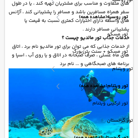
های متفاوت و مناسب برای مشتریان تهیه کند ، یا در طول
سفر همراه مسافرین باشد و مسافر را پشتیبانی کند ، آژانس
تور روسیه
(مشاهده همه)
های واسطه دارای اختیارات کمتری نسبت به قیمت یا
پشتیبانی مسافر دارند .
تور مسکو
خدمات جذاب تور مالدیو چیست ؟
از خدمات جذابی که می توان برای تور مالدیو نام برد ، اتاق
تور مسکو + سنت پترزبورگ
های ماه عسلی ، صرف صبحانه در اتاق و یا روی آب ، اسپا و
برنامه های صبحگاهی و ... نام برد
تور ویتنام
تور ویتنام
(مشاهده همه)
تور ترکیبی ویتنام
تور گرجستان
تور گرجستان