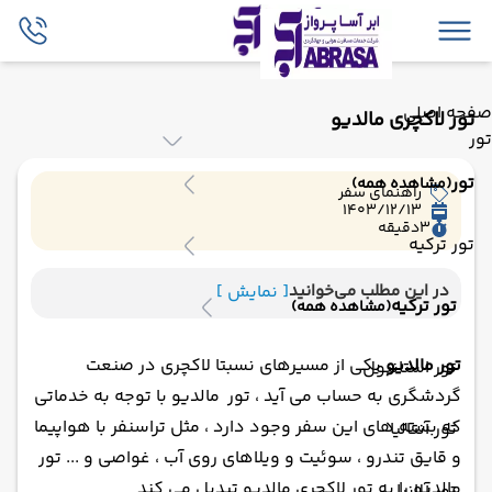
صفحه اصلی
تور لاکچری مالدیو
تور
تور
(مشاهده همه)
راهنمای سفر
1403/12/13
3
دقیقه
تور ترکیه
در این مطلب می‌خوانید
[ نمایش ]
تور ترکیه
(مشاهده همه)
تور مالدیو
یکی از مسیرهای نسبتا لاکچری در صنعت
تور استانبول
گردشگری به حساب می آید ، تور مالدیو با توجه به خدماتی
که بسته های این سفر وجود دارد ، مثل تراسنفر با هواپیما
تور آنتالیا
و قایق تندرو ، سوئیت و ویلاهای روی آب ، غواصی و ... تور
مالدیو را به تور لاکچری مالدیو تبدیل می کند
تور آلانیا