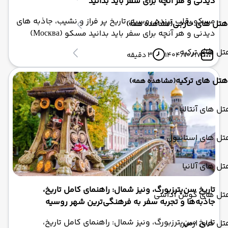
دیدنی و هر آنچه برای سفر باید بدانید
مسکو، قلب تپنده روسیه: تاریخ پر فراز و نشیب، جاذبه های
هتل های خارجی
(مشاهده همه)
دیدنی و هر آنچه برای سفر باید بدانید مسکو (Москва)
پایتخت و پرجمعیت‌ترین شهر روسیه است که با جمعیتی
ل های ترکیه
1404/10/17
3 دقیقه
حدود ۱۲٫۵ میلیون نفر در محدوده شهری و بیش از ۱۷
میلیون نفر در کلان‌شهر، یکی از بزرگترین کلان‌شهرهای اروپا
هتل های ترکیه
(مشاهده همه)
و جهان محسوب می‌شود. این شهر بر کناره رود مسکو بنا
شده و به عنوان مرکز سیاسی، اقتصادی، فرهنگی و علمی
فدراسیون روسیه شناخته می‌شود. مسکو با بیش از ۸۷۰
ل های آنتالیا
سال تاریخ، صحنه تحولات بزرگ از حکومت تزاری تا پایتخت
اتحاد جماهیر شوروی و مرکز روسیه مدرن امروزی بوده
تل های استانبول
است.
ل های آلانیا
تاریخ سن‌پترزبورگ، ونیز شمال: راهنمای کامل تاریخ،
تل های کوش آداسی
جاذبه‌ها و تجربه سفر به فرهنگی‌ترین شهر روسیه
تاریخ سن‌پترزبورگ، ونیز شمال: راهنمای کامل تاریخ،
ل های ازمیر