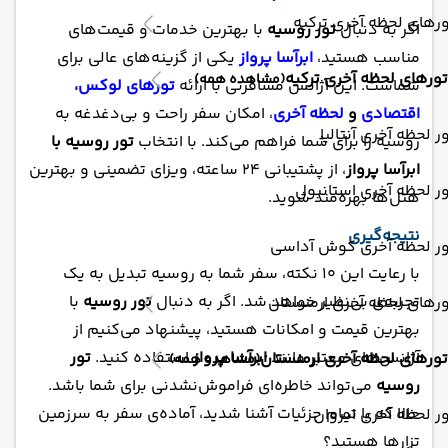
رهای لحظه آخری ترکیه
اگر به دنبال
تور روسیه
با بهترین خدمات و قیمت‌های
مناسب هستید،
ابرآسا پرواز
یکی از گزینه‌های عالی برای
تورهای لحظه آخری ترکیه
(مشاهده همه)
شماست. این آژانس مسافرتی با ارائه
تورهای لوکس،
اقتصادی
و
لحظه آخری
، امکان سفر راحت و بی‌دغدغه به
ر لحظه آخری آنتالیا
روسیه را برای شما فراهم می‌کند. با انتخاب
تور روسیه با
ابرآسا پرواز
، از پشتیبانی 24 ساعته، ویزای تضمینی و بهترین
ر لحظه آخری استانبول
هتل‌ها بهره‌مند شوید.
نتیجه‌گیری
ور لحظه آخری کوش آداسی
با رعایت این 10 نکته، سفر شما به روسیه تبدیل به یک
تجربه‌ی بی‌نظیر خواهد شد. اگر به دنبال
تور روسیه
با
رهای لحظه آخری ارمنستان
بهترین قیمت و امکانات هستید، پیشنهاد می‌کنیم از
آژانس‌های معتبر مانند
ابرآسا پرواز
استفاده کنید.
تور
تورهای لحظه آخری ارمنستان
(مشاهده همه)
روسیه
می‌تواند خاطره‌ای فراموش‌نشدنی برای شما باشد.
حالا که با تمام جزئیات آشنا شدید، آماده‌ی سفر به سرزمین
ر لحظه آخری ایروان
تزارها هستید؟