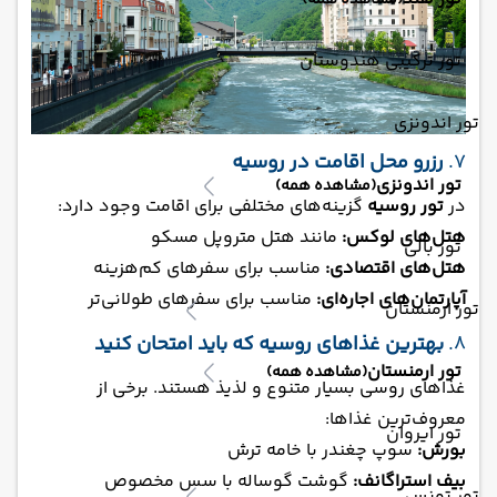
(مشاهده همه)
تور ترکیبی هندوستان
تور اندونزی
7.
رزرو محل اقامت در روسیه
تور اندونزی
(مشاهده همه)
در
تور روسیه
گزینه‌های مختلفی برای اقامت وجود دارد:
هتل‌های لوکس:
مانند هتل متروپل مسکو
تور بالی
هتل‌های اقتصادی:
مناسب برای سفرهای کم‌هزینه
آپارتمان‌های اجاره‌ای:
مناسب برای سفرهای طولانی‌تر
تور ارمنستان
8.
بهترین غذاهای روسیه که باید امتحان کنید
تور ارمنستان
(مشاهده همه)
غذاهای روسی بسیار متنوع و لذیذ هستند. برخی از
معروف‌ترین غذاها:
تور ایروان
بورش:
سوپ چغندر با خامه ترش
بیف استراگانف:
گوشت گوساله با سس مخصوص
تور تونس