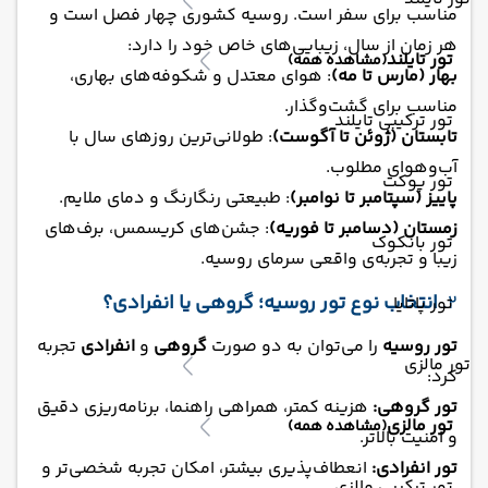
مناسب برای سفر است. روسیه کشوری چهار فصل است و
هر زمان از سال، زیبایی‌های خاص خود را دارد:
تور تایلند
(مشاهده همه)
بهار (مارس تا مه)
: هوای معتدل و شکوفه‌های بهاری،
مناسب برای گشت‌وگذار.
تور ترکیبی تایلند
تابستان (ژوئن تا آگوست)
: طولانی‌ترین روزهای سال با
آب‌وهوای مطلوب.
تور پوکت
پاییز (سپتامبر تا نوامبر)
: طبیعتی رنگارنگ و دمای ملایم.
زمستان (دسامبر تا فوریه)
: جشن‌های کریسمس، برف‌های
تور بانکوک
زیبا و تجربه‌ی واقعی سرمای روسیه.
2.
انتخاب نوع تور روسیه؛ گروهی یا انفرادی؟
تور پاتایا
تور روسیه
را می‌توان به دو صورت
گروهی
و
انفرادی
تجربه
تور مالزی
کرد:
تور گروهی:
هزینه کمتر، همراهی راهنما، برنامه‌ریزی دقیق
تور مالزی
(مشاهده همه)
و امنیت بالاتر.
تور انفرادی:
انعطاف‌پذیری بیشتر، امکان تجربه شخصی‌تر و
تور ترکیبی مالزی