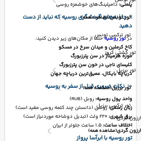
پلمنی:
دامپلینگ‌های خوشمزه روسی
9.
جاذبه‌های گردشگری روسیه که نباید از دست
تور تونس
(مشاهده همه)
دهید
تور ترکیبی تونس
در
تور روسیه
حتما از مکان‌های زیر دیدن کنید:
کاخ کرملین و میدان سرخ در مسکو
تور کشتی کروز
موزه هرمیتاژ در سن پترزبورگ
کلیسای ناجی در خون سن پترزبورگ
تور برزیل
دریاچه بایکال، عمیق‌ترین دریاچه جهان
10.
نکات ضروری قبل از سفر به روسیه
تور برزیل
(مشاهده همه)
واحد پول روسیه:
روبل (RUB)
تور ترکیبی برزیل
زبان رسمی:
روسی (دانستن چند کلمه روسی مفید است)
برق شهری:
220 ولت (تبدیل دوشاخه موردنیاز است)
ارزون گردی
اختلاف ساعت:
1.5 ساعت جلوتر از ایران
ارزون گردی
(مشاهده همه)
تور روسیه با ابرآسا پرواز