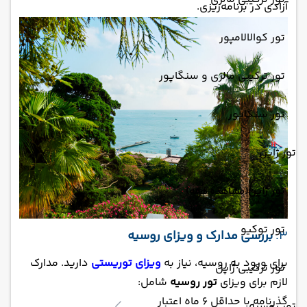
آزادی در برنامه‌ریزی.
تور کوالالامپور
تور ترکیبی مالزی و سنگاپور
تور سنگاپور
تور ژاپن
تور ژاپن
(مشاهده همه)
تور توکیو
3.
بررسی مدارک و ویزای روسیه
برای ورود به روسیه، نیاز به
ویزای توریستی
دارید. مدارک
تور ترکیبی ژاپن
لازم برای ویزای
تور روسیه
شامل:
گذرنامه با حداقل 6 ماه اعتبار
تور روسیه