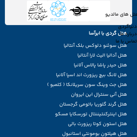
تل های مالدیو
دنیاگردی
هتل گردی با ابرآسا
درباره ما
تماس با ما
هتل سوئنو دلوکس بلک آنتالیا
هتل آدالیا الیت لارا آنتالیا
هتل حیدر پاشا پالاس آلانیا
هتل لانگ بیچ ریزورت اند اسپا آلانیا
هتل جت وینگ سون سریلانکا ( کلمبو )
هتل آنی سنترال این ایروان
هتل گرند گلوریا باتومی گرجستان
هتل اینترکنتیننتال تورسکایا مسکو
هتل استون کوتا ریزورت بالی
هتل هیلتون بومونتی استانبول