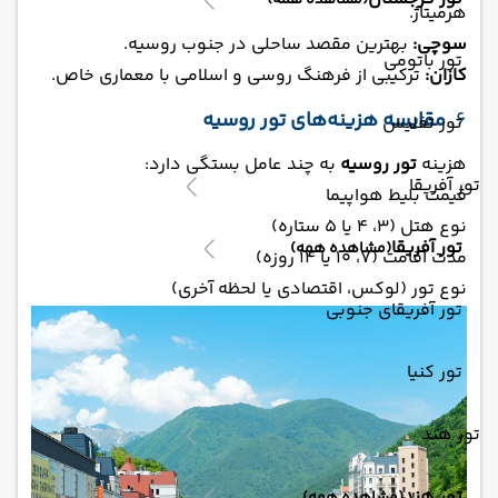
(مشاهده همه)
هرمیتاژ.
سوچی:
بهترین مقصد ساحلی در جنوب روسیه.
تور باتومی
کازان:
ترکیبی از فرهنگ روسی و اسلامی با معماری خاص.
6.
مقایسه هزینه‌های تور روسیه
تور تفلیس
هزینه
تور روسیه
به چند عامل بستگی دارد:
تور آفریقا
قیمت بلیط هواپیما
نوع هتل (3، 4 یا 5 ستاره)
تور آفریقا
(مشاهده همه)
مدت اقامت (7، 10 یا 14 روزه)
نوع تور (لوکس، اقتصادی یا لحظه آخری)
تور آفریقای جنوبی
تور کنیا
تور هند
تور هند