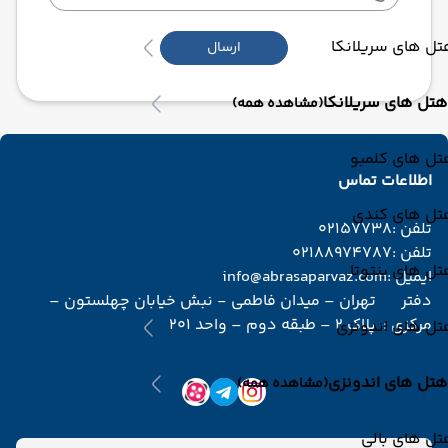
ل های سریلانکا
ارسال
هتل های سریلانکا
(مشاهده همه)
تل های کلمبو
اطلاعات تماس
تل های کندی
تلفن :
02157738
تلفن :
02188974787
ل های بنتوتا
ایمیل :
info@abrasaparvaz.com
دفتر
تهران – میدان فاطمی - نبش خیابان چهلستون –
مرکزی :
پلاک 2 – طبقه دوم – واحد 201
تل های اندونزی
هتل های اندونزی
(مشاهده همه)
ل های بالی