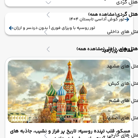
هتل گردی
هتل گردی
(مشاهده همه)
تور کوش آداسی تابستان 1404
تور روسیه با ویزای فوری | بدون دردسر و ارزان
تل های داخلی
هتل های داخلی
(مشاهده همه)
مقالات پربازدید
تل های مشهد
تل های کیش
تل های قشم
تل های اصفهان
مسکو، قلب تپنده روسیه: تاریخ پر فراز و نشیب، جاذبه های
تل های خارجی