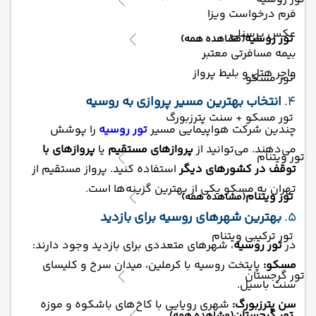
فرم درخواست ویزا
عکس پرسنلی
تور روسیه
(مشاهده همه)
بیمه مسافرتی معتبر
واچر هتل و بلیط پرواز
تور مسکو
4.
انتخاب بهترین مسیر پروازی به روسیه
تور مسکو + سنت پترزبورگ
چندین شرکت هواپیمایی مسیر
تور روسیه
را پوشش
می‌دهند. می‌توانید از
پروازهای مستقیم
یا
پروازهای با
تور ویتنام
توقف در کشورهای دیگر
استفاده کنید. پرواز مستقیم از
تهران به مسکو یکی از بهترین گزینه‌ها است.
تور ویتنام
(مشاهده همه)
5.
بهترین شهرهای روسیه برای بازدید
تور ترکیبی ویتنام
در
تور روسیه
، شهرهای متعددی برای بازدید وجود دارند:
مسکو:
پایتخت روسیه با کرملین، میدان سرخ و کلیسای
تور گرجستان
سنت باسیل.
سن پترزبورگ:
شهری رویایی با کاخ‌های باشکوه و موزه
تور گرجستان