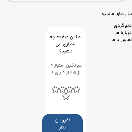
از این کلیسا، شما می‌توانید تجربه‌ای بی‌نظیر از تاریخ و
فرهنگ روسیه کسب کنید. از آنجایی که این کلیسا در قلب
تل های مالدیو
سنت پترزبورگ قرار دارد، شما می‌توانید از دیگر جاذبه‌های
گردشگری این شهر نیز بازدید کنید. همچنین با انتخاب تور
دنیاگردی
مناسب سفر خود را به این شهر تاریخی به یک تجربه بی‌نظیر
درباره ما
به این صفحه چه
تبدیل کنید.
تماس با ما
امتیازی می
دهید؟
میانگین امتیاز 0
از 5 ( از 0 رای )
افزودن
نظر