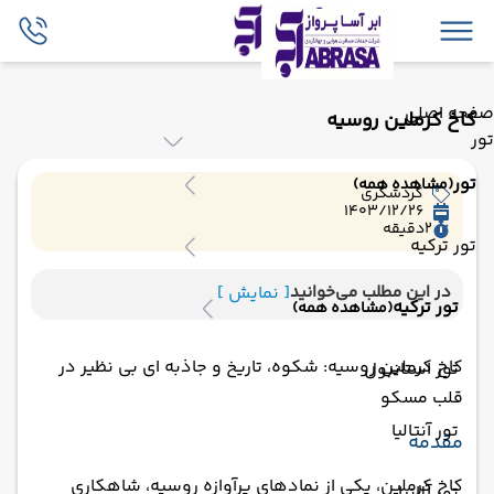
صفحه اصلی
کاخ کرملین روسیه
تور
تور
(مشاهده همه)
گردشگری
1403/12/26
2
دقیقه
تور ترکیه
در این مطلب می‌خوانید
[ نمایش ]
تور ترکیه
(مشاهده همه)
کاخ کرملین روسیه: شکوه، تاریخ و جاذبه ای بی نظیر در
تور استانبول
قلب مسکو
تور آنتالیا
مقدمه
کاخ کرملین، یکی از نمادهای پرآوازه روسیه، شاهکاری
تور آلانیا