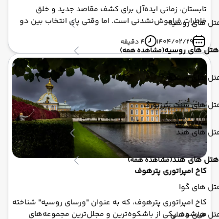
تابستان، زمانی ایده‌آل برای کشف مقاصد جدید و خلق
خاطرات فراموش‌نشدنی است. اما وقتی پای انتخاب بین دو
تل های روسیه
مقصد جذاب مانند ترکیه و روسیه به میان می‌آید،
1404/02/29
4 دقیقه
تصمیم‌گیری می‌تواند دشوار باشد. ترکیه با سواحل درخشان،
هتل های روسیه
(مشاهده همه)
بازارهای پرجنب‌وجوش، و تاریخ غنی خود، قلب بسیاری از
گردشگران را تسخیر کرده است. در مقابل، روسیه با کاخ‌های
تل های مسکو
باشکوه، موزه‌های بی‌نظیر، و معماری تاریخی، تجربه‌ای
متفاوت و عمیق ارائه می‌دهد.
تل های سنت پترزبورگ
تل های هند
هتل های هند
(مشاهده همه)
کاخ امپراتوری پترهوف
تل های گوا
کاخ امپراتوری پترهوف، که به عنوان "ورسای روسیه" شناخته
می‌شود، یکی از باشکوه‌ترین و مجلل‌ترین مجموعه‌های
تل های دهلی