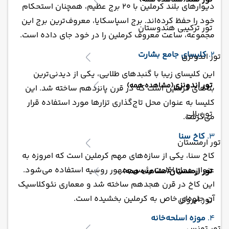
(مشاهده همه)
دیوارهای بلند کرملین با 20 برج عظیم، همچنان استحکام
خود را حفظ کرده‌اند. برج اسپاسکایا، معروف‌ترین برج این
تور ترکیبی هندوستان
مجموعه، ساعت معروف کرملین را در خود جای داده است.
2.
کلیسای جامع بشارت
تور اندونزی
این کلیسای زیبا با گنبدهای طلایی، یکی از دیدنی‌ترین
تور اندونزی
(مشاهده همه)
بناهای کرملین است که در قرن پانزدهم ساخته شد. این
کلیسا به عنوان محل تاج‌گذاری تزارها مورد استفاده قرار
تور بالی
می‌گرفت.
3.
کاخ سنا
تور ارمنستان
کاخ سنا، یکی از سازه‌های مهم کرملین است که امروزه به
عنوان محل اقامت رئیس‌جمهور روسیه استفاده می‌شود.
تور ارمنستان
(مشاهده همه)
این کاخ در قرن هجدهم ساخته شد و معماری نئوکلاسیک
آن جلوه‌ای خاص به کرملین بخشیده است.
تور ایروان
4.
موزه اسلحه‌خانه
تور تونس