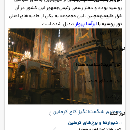
(مشاهده همه)
روسیه بوده و دفتر رسمی رئیس‌جمهور این کشور در آن
تور باتومی
قرار دارد. همچنین، این مجموعه به یکی از جاذبه‌های اصلی
تور روسیه با
ابرآسا پرواز
تبدیل شده است.
تور تفلیس
تور آفریقا
تور آفریقا
(مشاهده همه)
تور آفریقای جنوبی
تور کنیا
معماری شگفت‌انگیز کاخ کرملین
تور هند
1.
دیوارها و برج‌های کرملین
تور هند