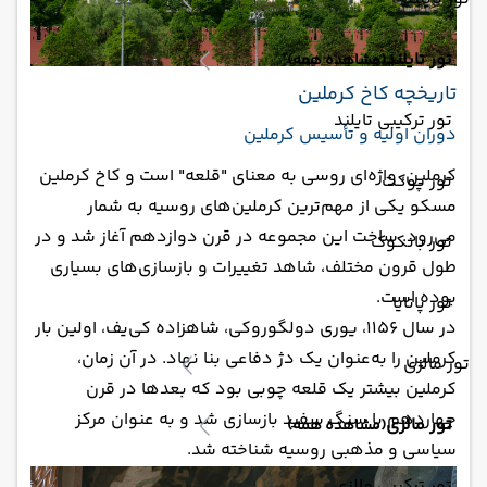
تور تایلند
(مشاهده همه)
تاریخچه کاخ کرملین
تور ترکیبی تایلند
دوران اولیه و تأسیس کرملین
کرملین، واژه‌ای روسی به معنای "قلعه" است و کاخ کرملین
تور پوکت
مسکو یکی از مهم‌ترین کرملین‌های روسیه به شمار
می‌رود. ساخت این مجموعه در قرن دوازدهم آغاز شد و در
تور بانکوک
طول قرون مختلف، شاهد تغییرات و بازسازی‌های بسیاری
بوده است.
تور پاتایا
در سال 1156، یوری دولگوروکی، شاهزاده کی‌یف، اولین بار
کرملین را به‌عنوان یک دژ دفاعی بنا نهاد. در آن زمان،
تور مالزی
کرملین بیشتر یک قلعه چوبی بود که بعدها در قرن
چهاردهم با سنگ سفید بازسازی شد و به عنوان مرکز
تور مالزی
(مشاهده همه)
سیاسی و مذهبی روسیه شناخته شد.
تور ترکیبی مالزی