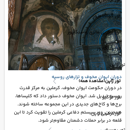
تور کوالالامپور
تور ترکیبی مالزی و سنگاپور
تور سنگاپور
تور ژاپن
دوران ایوان مخوف و تزارهای روسیه
تور ژاپن
(مشاهده همه)
در دوران حکومت ایوان مخوف، کرملین به مرکز قدرت
روسیه تبدیل شد. ایوان مخوف دستور داد که کلیساها،
تور توکیو
برج‌ها و کاخ‌های جدیدی در این مجموعه ساخته شوند.
همچنین، وی سیستم دفاعی کرملین را تقویت کرد تا این
تور ترکیبی ژاپن
قلعه در برابر حملات دشمنان مقاوم‌تر شود.
تور روسیه