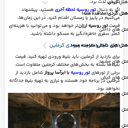
تاریخی لذت برد.
هتل گردی
اگر به دنبال
تور روسیه لحظه آخری
هستید، پیشنهاد
هتل گردی
(مشاهده همه)
می‌کنیم در پاییز یا زمستان اقدام کنید. در این زمان‌ها،
قیمت
تور روسیه ارزان
‌تر خواهد بود و می‌توانید با هزینه‌ای
تل های داخلی
کمتر، سفری خاطره‌انگیز به مسکو داشته باشید.
خرید بلیط و هزینه ورودی کرملین
هتل های داخلی
(مشاهده همه)
برای بازدید از کرملین، باید بلیط ورودی تهیه کنید. قیمت
تل های مشهد
بلیط‌ها بسته به بخش‌های مختلف کرملین متفاوت است.
برخی از تورهای
تور روسیه
با ابرآسا پرواز
شامل بازدید از
تل های کیش
کرملین در برنامه خود هستند و نیازی به تهیه بلیط جداگانه
نخواهد بود.
تل های قشم
تل های اصفهان
تل های خارجی