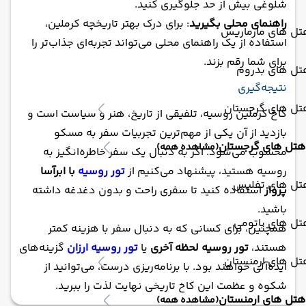
شلوغی بیش از حد جلوگیری کنید.
راهنمای محلی بگیرید
: برای درک بهتر تاریخچه کرملین،
تل های مارماریس
استفاده از یک راهنمای محلی می‌تواند تجربه‌ای جذاب‌تر را
برای شما رقم بزند.
تل های بدروم
نتیجه‌گیری
تل های گرجستان
کاخ کرملین روسیه، تلفیقی از تاریخ، هنر و سیاست است و
بازدید از آن یکی از مهم‌ترین تجربیات سفر به مسکو
هتل های گرجستان
(مشاهده همه)
محسوب می‌شود. اگر به دنبال یک سفر خاطره‌انگیز به
روسیه هستید، پیشنهاد می‌کنیم از
تور روسیه
با ابرآسا
تل های تفلیس
پرواز
استفاده کنید تا سفری راحت و بدون دغدغه داشته
باشید.
تل های باتومی
همچنین، برای کسانی که به دنبال سفر با هزینه کمتر
هستند،
تور روسیه لحظه آخری
یا
تور روسیه ارزان
گزینه‌های
تل های ارمنستان
ایده‌آلی خواهند بود. با برنامه‌ریزی درست، می‌توانید از
شکوه و عظمت این کاخ تاریخی نهایت لذت را ببرید.
هتل های ارمنستان
(مشاهده همه)