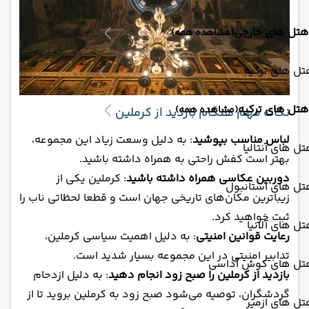
هتل های خارجی
(مشاهده همه)
ل های ترکیه
هتل های ترکیه
(مشاهده همه)
نکات مهم هنگام بازدید از کرملین
لباس مناسب بپوشید
: به دلیل وسعت زیاد این مجموعه،
ل های آنتالیا
بهتر است کفش راحتی به همراه داشته باشید.
دوربین عکاسی همراه داشته باشید
: کرملین یکی از
تل های استانبول
زیباترین مکان‌های تاریخی جهان است و قطعا لحظاتی ناب را
ثبت خواهید کرد.
ل های آلانیا
رعایت قوانین امنیتی
: به دلیل اهمیت سیاسی کرملین،
تدابیر امنیتی در این مجموعه بسیار شدید است.
تل های کوش آداسی
بازدید از کرملین را صبح زود انجام دهید
: به دلیل ازدحام
گردشگران، توصیه می‌شود صبح زود به کرملین بروید تا از
ل های ازمیر