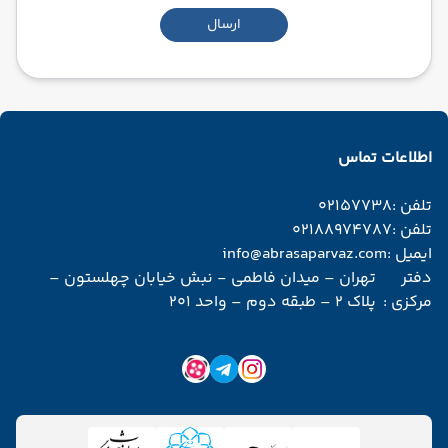
ارسال
اطلاعات تماس
تلفن :
02157738
تلفن :
02188974787
ایمیل :
info@abrasaparvaz.com
دفتر
تهران – میدان فاطمی - نبش خیابان چهلستون –
مرکزی :
پلاک 2 – طبقه دوم – واحد 201