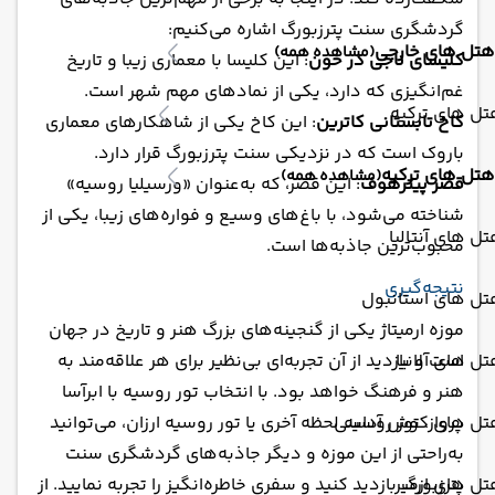
گردشگری سنت پترزبورگ اشاره می‌کنیم:
هتل های خارجی
(مشاهده همه)
کلیسای ناجی در خون
: این کلیسا با معماری زیبا و تاریخ
غم‌انگیزی که دارد، یکی از نمادهای مهم شهر است.
ل های ترکیه
کاخ تابستانی کاترین
: این کاخ یکی از شاهکارهای معماری
باروک است که در نزدیکی سنت پترزبورگ قرار دارد.
هتل های ترکیه
(مشاهده همه)
قصر پیترهوف
: این قصر، که به‌عنوان «ورسیلیا روسیه»
شناخته می‌شود، با باغ‌های وسیع و فواره‌های زیبا، یکی از
ل های آنتالیا
محبوب‌ترین جاذبه‌ها است.
نتیجه‌گیری
تل های استانبول
موزه ارمیتاژ یکی از گنجینه‌های بزرگ هنر و تاریخ در جهان
است و بازدید از آن تجربه‌ای بی‌نظیر برای هر علاقه‌مند به
ل های آلانیا
هنر و فرهنگ خواهد بود. با انتخاب تور روسیه با ابرآسا
پرواز، تور روسیه لحظه آخری یا تور روسیه ارزان، می‌توانید
تل های کوش آداسی
به‌راحتی از این موزه و دیگر جاذبه‌های گردشگری سنت
پترزبورگ بازدید کنید و سفری خاطره‌انگیز را تجربه نمایید. از
ل های ازمیر