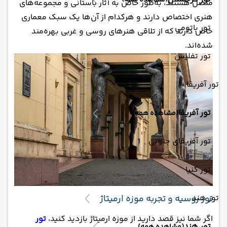
(مشاهده همه)
متصل هستند، به‌طور خاص به آثار باستانی و مجموعه‌های
هنری اختصاص دارند و هرکدام از آن‌ها یک سبک معماری
تور باتومی
خاص دارند که از تلاقی هنرهای روسی و غربی بهره‌مند
شده‌اند.
تور تفلیس
تور آفریقا
تور آفریقا
(مشاهده همه)
تور آفریقای جنوبی
تور کنیا
تور هند
تور روسیه و تجربه موزه ارمیتاژ
اگر شما نیز قصد دارید از موزه ارمیتاژ بازدید کنید،
تور
تور هند