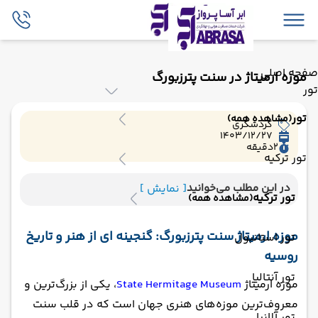
صفحه اصلی
موزه ارمیتاژ در سنت پترزبورگ
تور
تور
(مشاهده همه)
گردشگری
1403/12/27
2
دقیقه
تور ترکیه
در این مطلب می‌خوانید
[ نمایش ]
تور ترکیه
(مشاهده همه)
موزه ارمیتاژ سنت پترزبورگ: گنجینه ای از هنر و تاریخ
تور استانبول
روسیه
تور آنتالیا
موزه ارمیتاژ
State Hermitage Museum
، یکی از بزرگ‌ترین و
معروف‌ترین موزه‌های هنری جهان است که در قلب سنت
تور آلانیا