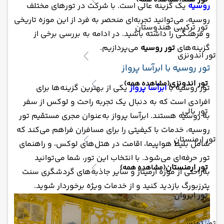
(مشاهده همه)
روسیه
یک گزینه عالی است. با شرکت در تورهای مختلف
روسیه، می‌توانید تجربه‌ای منحصر به فرد از این موزه تاریخی
تور ترکیبی هندوستان
و فرهنگی را داشته باشید. در ادامه به بررسی برخی از
گزینه‌های
تور روسیه
می‌پردازیم.
تور اندونزی
تور روسیه با ابرآسا پرواز
تور اندونزی
(مشاهده همه)
تور روسیه با
ابرآسا پرواز
یکی از بهترین گزینه‌ها برای
افرادی است که به دنبال یک تجربه راحت و لوکس از سفر
تور بالی
به روسیه هستند. ابرآسا پرواز به‌عنوان مجری مستقیم تور
روسیه، خدمات با کیفیتی را برای مسافران فراهم می‌کند که
تور ارمنستان
شامل بلیط هواپیما، اقامت در هتل‌های لوکس، و راهنمای
تور حرفه‌ای می‌شود. با انتخاب این تور، شما می‌توانید
تور ارمنستان
(مشاهده همه)
به‌راحتی از موزه ارمیتاژ و سایر جاذبه‌های گردشگری سنت
پترزبورگ بازدید کنید و از خدمات ویژه برخوردار شوید.
تور ایروان
تور تونس