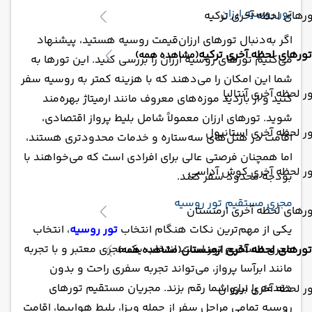
تور روسیه ارزان
رهای لحظه آخری ترکیه
اگر به‌دنبال تورهای ارزان‌قیمت روسیه هستید، پیشنهاد
تورهای لحظه آخری ترکیه
(مشاهده همه)
می‌کنیم تورهای روسیه ارزان را بررسی کنید. این تورها به
شما این امکان را می‌دهند که با هزینه کمتر به روسیه سفر
ر لحظه آخری آنتالیا
کنید و از بازدید موزه‌های معروف مانند ارمیتاژ بهره‌مند
شوید. تورهای ارزان معمولاً شامل بلیط پرواز اقتصادی،
ر لحظه آخری استانبول
اقامت در هتل‌های سه‌ستاره و خدمات محدودتری هستند،
اما همچنان فرصتی عالی برای افرادی است که می‌خواهند با
ور لحظه آخری کوش آداسی
بودجه محدود سفر کنند.
مجری مستقیم تور روسیه
رهای لحظه آخری ارمنستان
یکی از مهم‌ترین نکات هنگام انتخاب
تور روسیه
، انتخاب
مجری مستقیم تور است. انتخاب یک مجری معتبر و با تجربه
تورهای لحظه آخری ارمنستان
(مشاهده همه)
مانند ابرآسا پرواز، می‌تواند تجربه سفری راحت و بدون
دغدغه را برای شما رقم بزند. مجریان مستقیم تورهای
ر لحظه آخری ایروان
روسیه تمامی مراحل سفر از جمله ویزا، بلیط هواپیما، اقامت