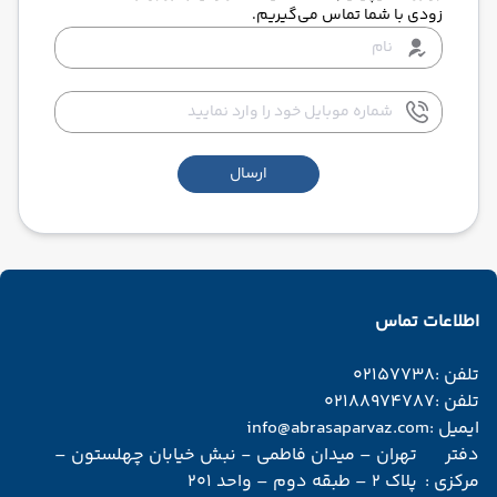
زودی با شما تماس می‌گیریم.
ارسال
اطلاعات تماس
تلفن :
02157738
تلفن :
02188974787
ایمیل :
info@abrasaparvaz.com
دفتر
تهران – میدان فاطمی - نبش خیابان چهلستون –
مرکزی :
پلاک 2 – طبقه دوم – واحد 201