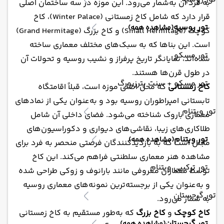
به فرد آن به‌شمار می‌رود. این موزه در سه ساختمان اصلی
قرار دارد که شامل کاخ زمستانی (Winter Palace)، کاخ
تور روسیه
(مشاهده همه)
کوچک (Small Hermitage) و کاخ بزرگ (Grand Hermitage)
است. این بناها که به سبک‌های مختلف معماری ساخته
تور مسکو
شده‌اند، نمایانگر تاریخ پرفراز و نشیب روسیه و تحولات آن
در طول قرن‌ها هستند.
تور مسکو + سنت پترزبورگ
کاخ زمستانی
که محل اصلی موزه است، قبلاً اقامتگاه
تابستانی امپراطوران روسیه بود و به‌عنوان یکی از نمادهای
تور ویتنام
معماری باروک شناخته می‌شود. فضای داخلی آن شامل
طلاکاری‌های زیبا، نقاشی‌های دیواری و دکوراسیون‌های
تور ویتنام
(مشاهده همه)
مجلل است که به بازدیدکنندگان فرصتی منحصر به فرد برای
مشاهده هنر معماری سلطنتی فراهم می‌کند. این کاخ
تور ترکیبی ویتنام
توسط معماران معروفی مانند بارانوف و زوکی طراحی شده
و به‌عنوان یکی از برجسته‌ترین نمونه‌های معماری روسیه
تور گرجستان
به شمار می‌رود.
کاخ کوچک
و
کاخ بزرگ
که به‌طور مستقیم به کاخ زمستانی
تور گرجستان