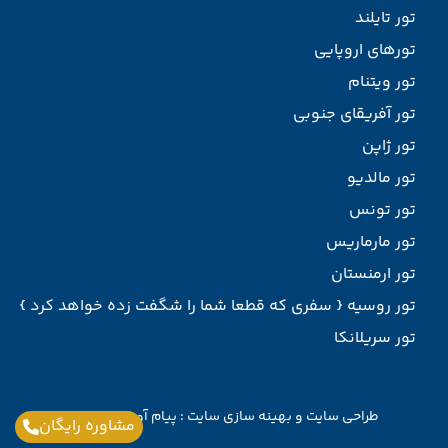
تور تایلند
تورهای اروپایی
تور ویتنام
تور آفریقای جنوبی
تور ژاپن
تور مالدیو
تور تونس
تور مارماریس
تور ارمنستان
تور روسیه { سفری که قطعا شما را شگفت زده خواهد کرد }
تور سریلانکا
طراحی سایت
و
بهینه سازی سایت
:
پیام آوران پارسیان
مشاوره رایگان