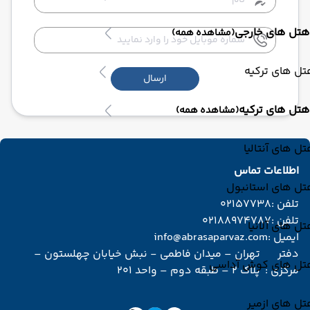
هتل های خارجی
(مشاهده همه)
ل های ترکیه
ارسال
هتل های ترکیه
(مشاهده همه)
ل های آنتالیا
اطلاعات تماس
تل های استانبول
تلفن :
02157738
تلفن :
02188974787
ل های آلانیا
ایمیل :
info@abrasaparvaz.com
دفتر
تهران – میدان فاطمی - نبش خیابان چهلستون –
تل های کوش آداسی
مرکزی :
پلاک 2 – طبقه دوم – واحد 201
ل های ازمیر