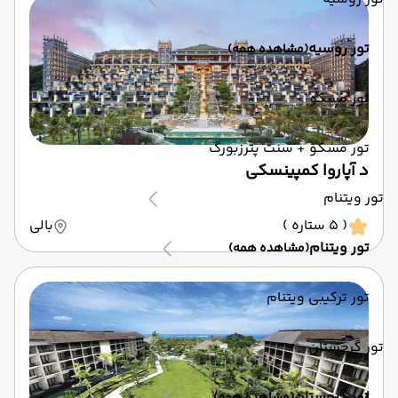
تور روسیه
(مشاهده همه)
تور مسکو
تور مسکو + سنت پترزبورگ
د آپاروا کمپینسکی
تور ویتنام
( 5 ستاره )
بالی
تور ویتنام
(مشاهده همه)
تور ترکیبی ویتنام
تور گرجستان
تور گرجستان