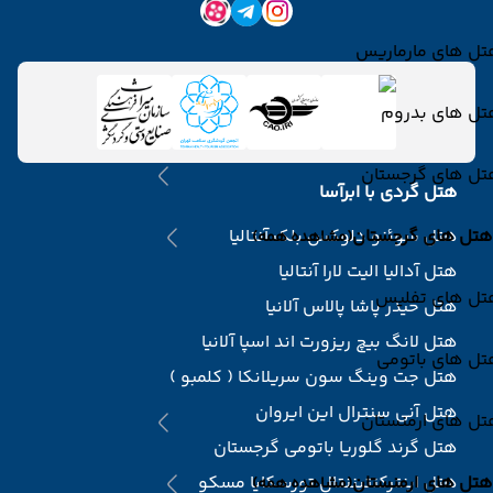
تل های مارماریس
تل های بدروم
تل های گرجستان
هتل گردی با ابرآسا
هتل های گرجستان
هتل سوئنو دلوکس بلک آنتالیا
(مشاهده همه)
هتل آدالیا الیت لارا آنتالیا
تل های تفلیس
هتل حیدر پاشا پالاس آلانیا
هتل لانگ بیچ ریزورت اند اسپا آلانیا
تل های باتومی
هتل جت وینگ سون سریلانکا ( کلمبو )
هتل آنی سنترال این ایروان
تل های ارمنستان
هتل گرند گلوریا باتومی گرجستان
هتل های ارمنستان
هتل اینترکنتیننتال تورسکایا مسکو
(مشاهده همه)