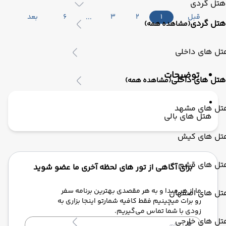
هتل گردی
قبل
1
2
3
6
بعد
هتل گردی
(مشاهده همه)
تل های داخلی
توضیحات
هتل های داخلی
(مشاهده همه)
تل های مشهد
هتل های بالی
تل های کیش
تل های قشم
برای آگاهی از تور های لحظه آخری ما عضو شوید
ما از هر مبدا و به هر مقصدی بهترین برنامه سفر
تل های اصفهان
رو برات میچینیم فقط کافیه شمارتو اینجا بزاری به
زودی با شما تماس می‌گیریم.
تل های خارجی