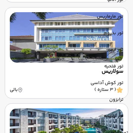
تور مارماریس
تور بدروم
تور ازمیر
تور فتحیه
سولاریس
تور کوش آداسی
( 3 ستاره )
بالی
ترابزون
تور چشمه
تور تایلند