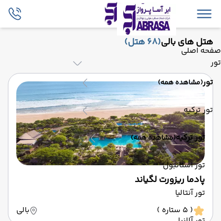
هتل های بالی
(68 هتل)
صفحه اصلی
تور
تور
(مشاهده همه)
تور ترکیه
تور ترکیه
(مشاهده همه)
تور استانبول
پادما ریزورت لگیاند
تور آنتالیا
( 5 ستاره )
بالی
تور آلانیا