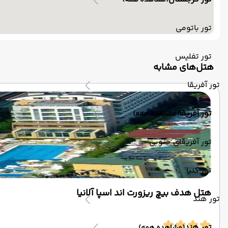
(مشاهده همه)
تور باتومی
تور تفلیس
‌هتل‌های مشابه
تور آفریقا
تور آفریقا
(مشاهده همه)
تور آفریقای جنوبی
تور کنیا
هتل هدف بیچ ریزورت اند اسپا آلانیا
تور هند
تور هند