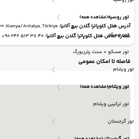
تور روسیه
(مشاهده همه)
آدرس هتل کلوپاترا گلدن بیچ آلانیا
: Saray, Atatürk Blv. No:178, 07400 Alanya/Antalya, Türkiye
تور مسکو
شماره تماس هتل کلوپاترا گلدن بیچ آلانیا
: 40 38 513 242 90+
تور مسکو + سنت پترزبورگ
فاصله تا امکان عمومی
تور ویتنام
تور ویتنام
(مشاهده همه)
تور ترکیبی ویتنام
تور گرجستان
تور گرجستان