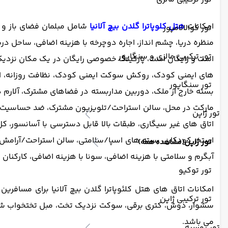
امکانات
هتل کلوپاترا گلدن بیچ آلانیا
شامل مبلمان فضای باز و 
تور کوالالامپور
منظره دریا، چشم انداز، اجاره دوچرخه با هزینه اضافی، ساحل دری
تور ترکیبی مالزی و سنگاپور
های ایمنی کودک، روکش سوکت ایمنی کودک، نظافت روزانه، ا
تور سنگاپور
مارکت در محل، سالن استراحت/تلویزیون مشترک، ضد حساسیت، ت
تور ژاپن
اتاق های غیر سیگاری، طبقات بالا قابل دسترسی با آسانسور، ک
استخر کودکان، بسته های اسپا/سلامتی، سالن استراحت/آرامش اس
تور ژاپن
(مشاهده همه)
آبگرم و سلامتی با هزینه اضافی، سونا با هزینه اضافی، کارکنان 
تور توکیو
امکانات اتاق های هتل کلئوپاترا گلدن بیچ آلانیا برای مسافرین
تور ترکیبی ژاپن
سشوار، دوش، کتری برقی، سوکت نزدیک تخت، مبل تختخواب 
می باشد.
تور روسیه