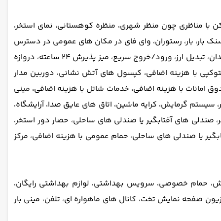
ن با مناظری چون منظر شهری، منظره کوهستانی، نمای استخر،
 اسنک بار، بار، رستوران، وای فای در مکان های عمومی در دسترس
است و رایگان است، پارکینگ خصوصی رایگان در یک مکان نزدیک امکان پذیر است (رزرو لازم نیست)، ورود/خروج خصوصی، انبار چمدان، تبدیل ارز، ورود/خروج سریع، میز پذیرش 24 ساعته، دروازه
کپی با هزینه اضافی، کپسول های آتش نشانی، دوربین مدار
ربسته در فضاهای مشترک، آلارم دود، هشدار امنیتی، دسترسی به کارت کلید، نگهبانی 24 ساعته، صندوق امانات با هزینه اضافی، خدمات شاتل با هزینه اضافی، مینی
یستم گرمایش، کرایه ماشین، اتاق های عایق صدا، آرایشگاه،
، صندلی های آفتابگیر یا صندلی های ساحلی، حصار دور استخر،
بگیر یا صندلی های ساحلی، حمام عمومی با هزینه اضافی، مرکز
ش، حمام خصوصی، سرویس بهداشتی، لوازم بهداشتی رایگان،
یون صفحه نمایش تخت، کانال های ماهواره ای، تلفن، مینی بار