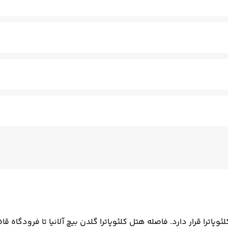
ا
اسپا
سونای خشک
سونای بخار
ماساژ
قها
کنان - مسلط به زبان انگلیسی
سالن چند منظوره
فتوکپی
ترا