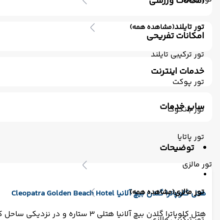
امکانات ورزشی
استخر سرباز
استخر ویژه کودکان
باشگاه بدنسازی
سون
تور تایلند
(مشاهده همه)
امکانات تفریحی
ساحل اختصاصی
پارک آبی
تور ترکیبی تایلند
خدمات اینترنت
تور پوکت
اینترنت بیسیم رایگان در لابی
اینترنت بیسیم رایگان در اتا
سایر خدمات
تور بانکوک
ترانسفر رفت (استقبال)
اتاق برای سیگاری ها
مکالمه کار
تور پاتایا
توضیحات
تور مالزی
تور مالزی
(مشاهده همه)
هتل کلوپاترا گلدن بیچ آلانیا Cleopatra Golden Beach Hotel
هتل کلوپاترا گلدن بیچ آلانیا هتلی 3 ستاره و در نزدیکی ساحل کلئوپاترا قرار دارد. فاصله هتل کلئوپاترا گلدن بیچ آلانیا تا فرودگاه قاضی پاشا 40 کیلومتر است.
تور ترکیبی مالزی