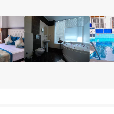
آسانسور
مینی بار رایگان
خشکشویی
صندوق امانات